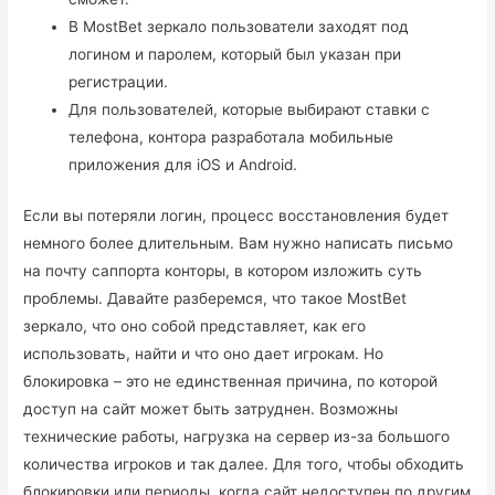
В MostBet зеркало пользователи заходят под
логином и паролем, который был указан при
регистрации.
Для пользователей, которые выбирают ставки с
телефона, контора разработала мобильные
приложения для iOS и Android.
Если вы потеряли логин, процесс восстановления будет
немного более длительным. Вам нужно написать письмо
на почту саппорта конторы, в котором изложить суть
проблемы. Давайте разберемся, что такое MostBet
зеркало, что оно собой представляет, как его
использовать, найти и что оно дает игрокам. Но
блокировка – это не единственная причина, по которой
доступ на сайт может быть затруднен. Возможны
технические работы, нагрузка на сервер из-за большого
количества игроков и так далее. Для того, чтобы обходить
блокировки или периоды, когда сайт недоступен по другим