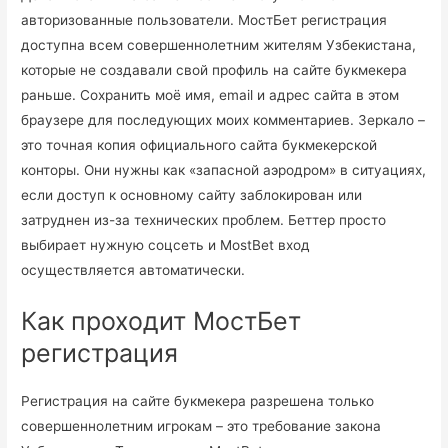
авторизованные пользователи. МостБет регистрация
доступна всем совершеннолетним жителям Узбекистана,
которые не создавали свой профиль на сайте букмекера
раньше. Сохранить моё имя, email и адрес сайта в этом
браузере для последующих моих комментариев. Зеркало –
это точная копия официального сайта букмекерской
конторы. Они нужны как «запасной аэродром» в ситуациях,
если доступ к основному сайту заблокирован или
затруднен из-за технических проблем. Беттер просто
выбирает нужную соцсеть и MostBet вход
осуществляется автоматически.
Как проходит МостБет
регистрация
Регистрация на сайте букмекера разрешена только
совершеннолетним игрокам – это требование закона