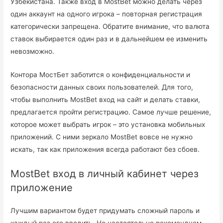
Узбекистана. Также вход в MostBet можно делать через
один аккаунт на одного игрока – повторная регистрация
категорически запрещена. Обратите внимание, что валюта
ставок выбирается один раз и в дальнейшем ее изменить
невозможно.
Контора МостБет заботится о конфиденциальности и
безопасности данных своих пользователей. Для того,
чтобы выполнить MostBet вход на сайт и делать ставки,
предлагается пройти регистрацию. Самое лучше решение,
которое может выбрать игрок – это установка мобильных
приложений. С ними зеркало MostBet вовсе не нужно
искать, так как приложения всегда работают без сбоев.
MostBet вход в личный кабинет через
приложение
Лучшим вариантом будет придумать сложный пароль и
каждый раз его вводить. Но настоятельно рекомендуем