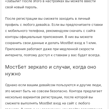
«Забыли? После этого в настройках вы можете ввести
свой новый пароль.
После регистрации вы сможете заходить в личный
профиль с любого девайса. Если вы предпочитаете ставки
с мобильного телефона, рекомендуем скачать с сайта
конторы официальные приложения. В них вы можете
сохранить свои данные и делать MostBet вход в 1 клик.
Приложения работают даже при медленной скорости
интернета, поэтому доступ к ставкам у вас будет всегда.
МостБет зеркало и случаи, когда оно
нужно
Однако если вашим девайсом пользуются и другие люди,
это может быть не совсем безопасно. Контора предлагает
несколько вариантов регистрации, после которой вы
сможете выполнять MostBet вход на сайт с любого