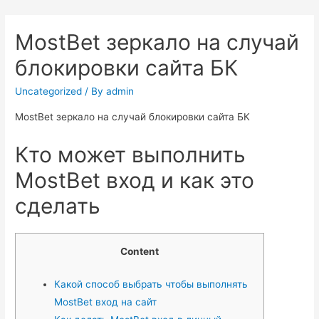
MostBet зеркало на случай
блокировки сайта БК
Uncategorized
/ By
admin
MostBet зеркало на случай блокировки сайта БК
Кто может выполнить
MostBet вход и как это
сделать
Content
Какой способ выбрать чтобы выполнять
MostBet вход на сайт