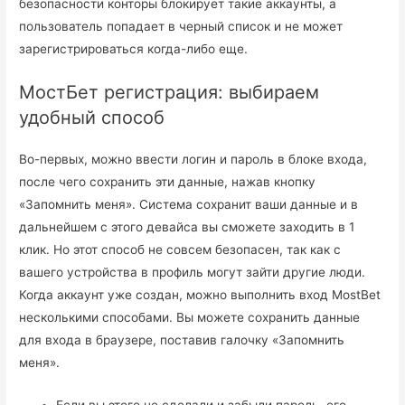
безопасности конторы блокирует такие аккаунты, а
пользователь попадает в черный список и не может
зарегистрироваться когда-либо еще.
МостБет регистрация: выбираем
удобный способ
Во-первых, можно ввести логин и пароль в блоке входа,
после чего сохранить эти данные, нажав кнопку
«Запомнить меня». Система сохранит ваши данные и в
дальнейшем с этого девайса вы сможете заходить в 1
клик. Но этот способ не совсем безопасен, так как с
вашего устройства в профиль могут зайти другие люди.
Когда аккаунт уже создан, можно выполнить вход MostBet
несколькими способами. Вы можете сохранить данные
для входа в браузере, поставив галочку «Запомнить
меня».