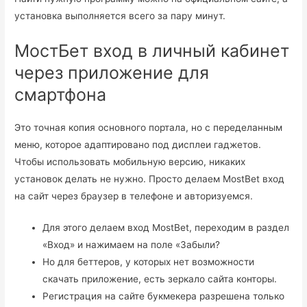
установка выполняется всего за пару минут.
МостБет вход в личный кабинет
через приложение для
смартфона
Это точная копия основного портала, но с переделанным
меню, которое адаптировано под дисплеи гаджетов.
Чтобы использовать мобильную версию, никаких
установок делать не нужно. Просто делаем MostBet вход
на сайт через браузер в телефоне и авторизуемся.
Для этого делаем вход MostBet, переходим в раздел
«Вход» и нажимаем на поле «Забыли?
Но для беттеров, у которых нет возможности
скачать приложение, есть зеркало сайта конторы.
Регистрация на сайте букмекера разрешена только