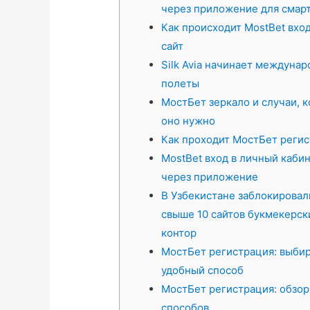
через приложение для смар
Как происходит MostBet вход
сайт
Silk Avia начинает междуна
полеты
МостБет зеркало и случаи, к
оно нужно
Как проходит МостБет реги
MostBet вход в личный каби
через приложение
В Узбекистане заблокировал
свыше 10 сайтов букмекерск
контор
МостБет регистрация: выби
удобный способ
МостБет регистрация: обзор
способов