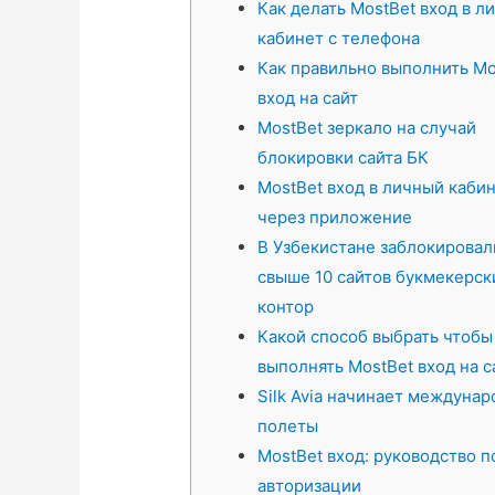
Как делать MostBet вход в л
кабинет с телефона
Как правильно выполнить М
вход на сайт
MostBet зеркало на случай
блокировки сайта БК
MostBet вход в личный каби
через приложение
В Узбекистане заблокировал
свыше 10 сайтов букмекерск
контор
Какой способ выбрать чтобы
выполнять MostBet вход на с
Silk Avia начинает междуна
полеты
MostBet вход: руководство п
авторизации