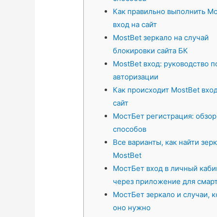
Как правильно выполнить М
вход на сайт
MostBet зеркало на случай
блокировки сайта БК
MostBet вход: руководство п
авторизации
Как происходит MostBet вход
сайт
МостБет регистрация: обзор
способов
Все варианты, как найти зер
MostBet
МостБет вход в личный каби
через приложение для смар
МостБет зеркало и случаи, к
оно нужно