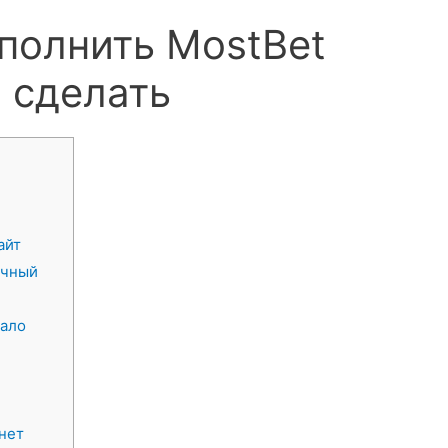
полнить MostBet
о сделать
айт
ичный
кало
нет