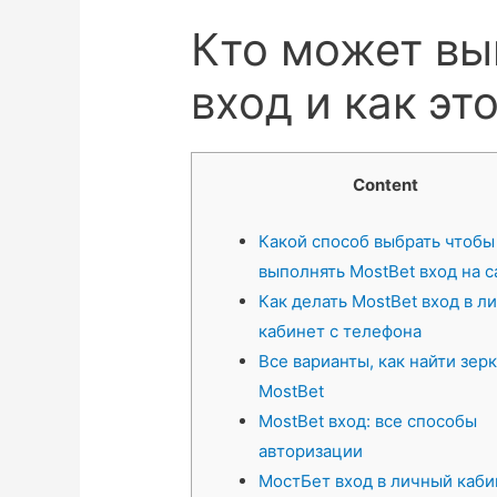
Кто может вы
вход и как эт
Content
Какой способ выбрать чтобы
выполнять MostBet вход на с
Как делать MostBet вход в л
кабинет с телефона
Все варианты, как найти зер
MostBet
MostBet вход: все способы
авторизации
МостБет вход в личный каби