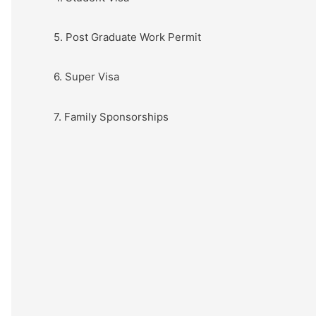
5. Post Graduate Work Permit
6. Super Visa
7. Family Sponsorships