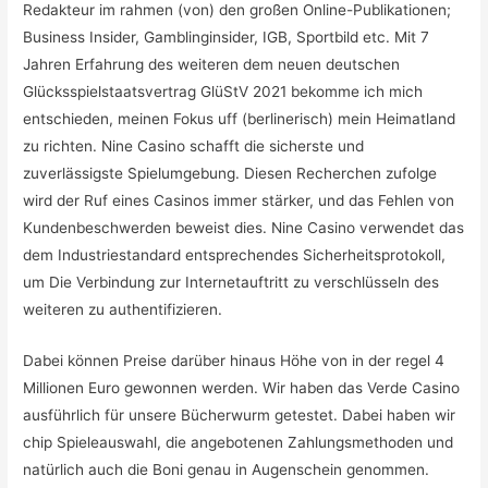
Redakteur im rahmen (von) den großen Online-Publikationen;
Business Insider, Gamblinginsider, IGB, Sportbild etc. Mit 7
Jahren Erfahrung des weiteren dem neuen deutschen
Glücksspielstaatsvertrag GlüStV 2021 bekomme ich mich
entschieden, meinen Fokus uff (berlinerisch) mein Heimatland
zu richten. Nine Casino schafft die sicherste und
zuverlässigste Spielumgebung. Diesen Recherchen zufolge
wird der Ruf eines Casinos immer stärker, und das Fehlen von
Kundenbeschwerden beweist dies. Nine Casino verwendet das
dem Industriestandard entsprechendes Sicherheitsprotokoll,
um Die Verbindung zur Internetauftritt zu verschlüsseln des
weiteren zu authentifizieren.
Dabei können Preise darüber hinaus Höhe von in der regel 4
Millionen Euro gewonnen werden. Wir haben das Verde Casino
ausführlich für unsere Bücherwurm getestet. Dabei haben wir
chip Spieleauswahl, die angebotenen Zahlungsmethoden und
natürlich auch die Boni genau in Augenschein genommen.