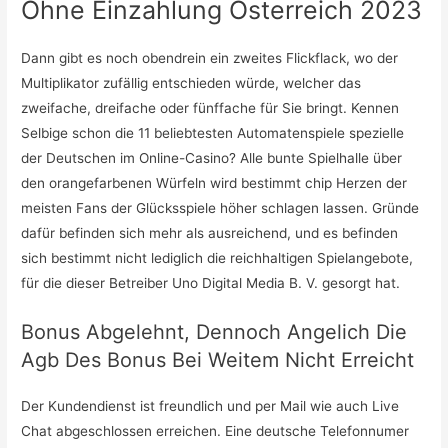
Ohne Einzahlung Österreich 2023
Dann gibt es noch obendrein ein zweites Flickflack, wo der
Multiplikator zufällig entschieden würde, welcher das
zweifache, dreifache oder fünffache für Sie bringt. Kennen
Selbige schon die 11 beliebtesten Automatenspiele spezielle
der Deutschen im Online-Casino? Alle bunte Spielhalle über
den orangefarbenen Würfeln wird bestimmt chip Herzen der
meisten Fans der Glücksspiele höher schlagen lassen. Gründe
dafür befinden sich mehr als ausreichend, und es befinden
sich bestimmt nicht lediglich die reichhaltigen Spielangebote,
für die dieser Betreiber Uno Digital Media B. V. gesorgt hat.
Bonus Abgelehnt, Dennoch Angelich Die
Agb Des Bonus Bei Weitem Nicht Erreicht
Der Kundendienst ist freundlich und per Mail wie auch Live
Chat abgeschlossen erreichen. Eine deutsche Telefonnumer