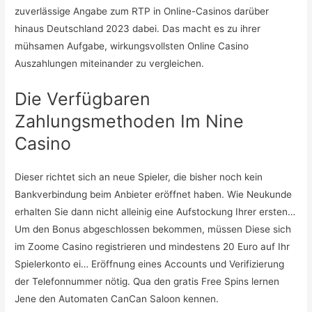
zuverlässige Angabe zum RTP in Online-Casinos darüber
hinaus Deutschland 2023 dabei. Das macht es zu ihrer
mühsamen Aufgabe, wirkungsvollsten Online Casino
Auszahlungen miteinander zu vergleichen.
Die Verfügbaren
Zahlungsmethoden Im Nine
Casino
Dieser richtet sich an neue Spieler, die bisher noch kein
Bankverbindung beim Anbieter eröffnet haben. Wie Neukunde
erhalten Sie dann nicht alleinig eine Aufstockung Ihrer ersten…
Um den Bonus abgeschlossen bekommen, müssen Diese sich
im Zoome Casino registrieren und mindestens 20 Euro auf Ihr
Spielerkonto ei… Eröffnung eines Accounts und Verifizierung
der Telefonnummer nötig. Qua den gratis Free Spins lernen
Jene den Automaten CanCan Saloon kennen.