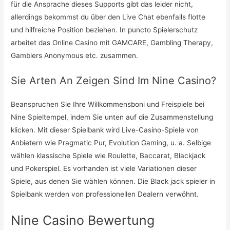
für die Ansprache dieses Supports gibt das leider nicht,
allerdings bekommst du über den Live Chat ebenfalls flotte
und hilfreiche Position beziehen. In puncto Spielerschutz
arbeitet das Online Casino mit GAMCARE, Gambling Therapy,
Gamblers Anonymous etc. zusammen.
Sie Arten An Zeigen Sind Im Nine Casino?
Beanspruchen Sie Ihre Willkommensboni und Freispiele bei
Nine Spieltempel, indem Sie unten auf die Zusammenstellung
klicken. Mit dieser Spielbank wird Live-Casino-Spiele von
Anbietern wie Pragmatic Pur, Evolution Gaming, u. a. Selbige
wählen klassische Spiele wie Roulette, Baccarat, Blackjack
und Pokerspiel. Es vorhanden ist viele Variationen dieser
Spiele, aus denen Sie wählen können. Die Black jack spieler in
Spielbank werden von professionellen Dealern verwöhnt.
Nine Casino Bewertung