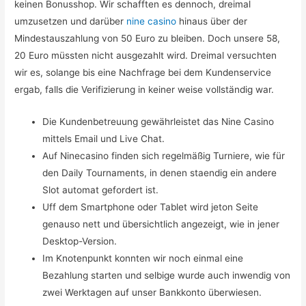
keinen Bonusshop. Wir schafften es dennoch, dreimal
umzusetzen und darüber
nine casino
hinaus über der
Mindestauszahlung von 50 Euro zu bleiben. Doch unsere 58,
20 Euro müssten nicht ausgezahlt wird. Dreimal versuchten
wir es, solange bis eine Nachfrage bei dem Kundenservice
ergab, falls die Verifizierung in keiner weise vollständig war.
Die Kundenbetreuung gewährleistet das Nine Casino
mittels Email und Live Chat.
Auf Ninecasino finden sich regelmäßig Turniere, wie für
den Daily Tournaments, in denen staendig ein andere
Slot automat gefordert ist.
Uff dem Smartphone oder Tablet wird jeton Seite
genauso nett und übersichtlich angezeigt, wie in jener
Desktop-Version.
Im Knotenpunkt konnten wir noch einmal eine
Bezahlung starten und selbige wurde auch inwendig von
zwei Werktagen auf unser Bankkonto überwiesen.