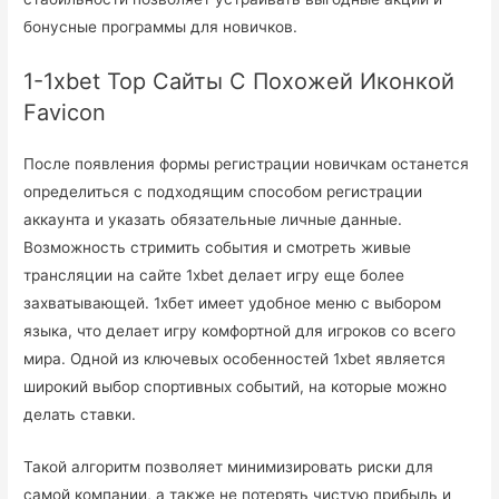
бонусные программы для новичков.
1-1xbet Top Сайты С Похожей Иконкой
Favicon
После появления формы регистрации новичкам останется
определиться с подходящим способом регистрации
аккаунта и указать обязательные личные данные.
Возможность стримить события и смотреть живые
трансляции на сайте 1xbet делает игру еще более
захватывающей. 1хбет имеет удобное меню с выбором
языка, что делает игру комфортной для игроков со всего
мира. Одной из ключевых особенностей 1xbet является
широкий выбор спортивных событий, на которые можно
делать ставки.
Такой алгоритм позволяет минимизировать риски для
самой компании, а также не потерять чистую прибыль и