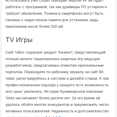
использовать уже существующий. Версия XP не будет
работать с программой, так как драйверы ПО устарели и
требуют обновления. Помехи в смартфонах могут быть
связаны с недостатком памяти для установки, ведь
приложение весит более 220 мб.
TV Игры
Сайт 1хБет содержит раздел “Казино”, представляющий
полный каталог лицензионных азартных игр ведущих
разработчиков, предлагаемых клиентам оригинальным
порталом. Переходите по рабочему зеркалу на сайт БК
1xbet, регистрируйтесь в системе и делайте ставки. А при
профессиональном подходе у каждого есть возможность
этот шанс увеличить. История букмекерской компании
1xbet насчитывает более десяти лет. За это время ей
удалось обойти многих конкурентов и преумножить число
активных пользователей. Надежность и долгожительство