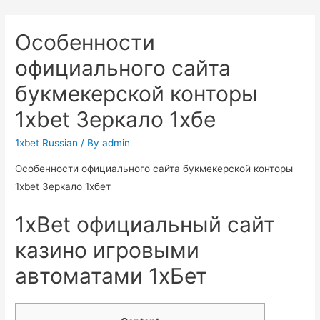
Особенности
официального сайта
букмекерской конторы
1xbet Зеркало 1хбе
1xbet Russian
/ By
admin
Особенности официального сайта букмекерской конторы
1xbet Зеркало 1хбет
1xBet официальный сайт
казино игровыми
автоматами 1хБет