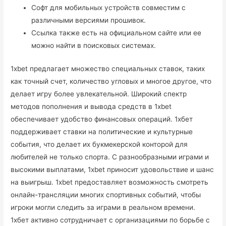
Софт для мобильных устройств совместим с
различными версиями прошивок.
Ссылка также есть на официальном сайте или ее
можно найти в поисковых системах.
1xbet предлагает множество специальных ставок, таких
как точный счет, количество угловых и многое другое, что
делает игру более увлекательной. Широкий спектр
методов пополнения и вывода средств в 1xbet
обеспечивает удобство финансовых операций. 1хбет
поддерживает ставки на политические и культурные
события, что делает их букмекерской конторой для
любителей не только спорта. С разнообразными играми и
высокими выплатами, 1xbet приносит удовольствие и шанс
на выигрыш. 1xbet предоставляет возможность смотреть
онлайн-трансляции многих спортивных событий, чтобы
игроки могли следить за играми в реальном времени.
1хбет активно сотрудничает с организациями по борьбе с