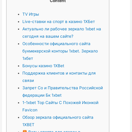
Content
TV Игры
Live-ставки на спорт в казино 1ХБет
Актуально ли рабочее зеркало 1xbet на
сегодня на вашем сайте?
Особенности официального сайта
букмекерской конторы 1xbet. Зеркало
1хбет
Бонусы казино 1XBet
Поддержка клиентов и контакты для
связи
Запрет Со и Правительства Российской
федерации Бк 1xbet
1-1xbet Top Сайты С Похожей Иконкой
Favicon
Обзор зеркала официального сайта
1XBET