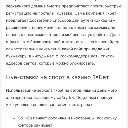
зеркального домена многие предпочитают пройти быструю
регистрацию на портале 1хСтавка. Сама компания 1хБет
предлагает достаточно способов для аутентификации –
расширения, приложения, специальные программы для
персональных компьютеров и мобильных устройств. Дело
в факте, что блокировка работаете не так, того провайдер
самостоятельно неизменно, какой сайт принадлежит
букмекеру, а нибудь нет. У Роскомнадзора есть список
адресов сайтов, которые можно блокировать.
Live-ставки на спорт в казино 1ХБет
Использование зеркала 1xbet на сегодняшний день – это
альтернатива офшорному сайту БК. Подобный принцип
уже успешно реализован во многих странах.
Об 1хБет знают россияне и иностранцы, поскольку
контора занимает …