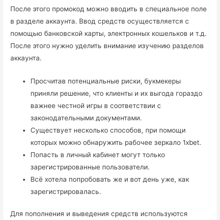
После этого промокод можно вводить в специальное поле
в разделе аккаунта. Ввод средств осуществляется с
помощью банковской карты, электронных кошельков и т.д.
После этого нужно уделить внимание изучению разделов
аккаунта.
Просчитав потенциальные риски, букмекеры
приняли решение, что клиенты и их выгода гораздо
важнее честной игры в соответствии с
законодательными документами.
Существует несколько способов, при помощи
которых можно обнаружить рабочее зеркало 1xbet.
Попасть в личный кабинет могут только
зарегистрированные пользователи.
Всё хотела попробовать же и вот день уже, как
зарегистрировалась.
Для пополнения и выведения средств используются