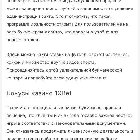
аванса рассчитывается в индивидуальном порядке и
может варьироваться от рублей в зависимости от решения
администрации сайта. Стоит отметить, что такая
программа лояльности открыта для пользователей не на
всех букмекерских сайтах, что довольно удобно для
пользователей.
Здесь можно найти ставки на футбол, баскетбол, теннис,
хоккей и множество других видов спорта.
Присоединяйтесь к этой увлекательной букмекерской
конторе и попробуйте свою удачу уже сегодня!
Бонусы казино 1XBet
Просчитав потенциальные риски, букмекеры приняли
решение, что клиенты и их выгода гораздо важнее честной
игры в соответствии с законодательными документами.
Они отказались продолжать лицензионную деятельность и
начали активно работать в направлении разработки