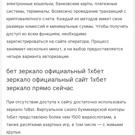
электронные кошельки, банковские карты, платежные
системы, терминалы. Возможно проведение транзакций с
криптовалютного счета. Каждый из методов имеет свои
размеры комиссий и минимальные суммы. Чтобы получить
доступ ко всем функциям, необходимо
зарегистрироваться на сайте оператора. Процесс
занимает несколько минут, а на выбор предоставляется
четыре варианта авторизации.
бет зеркало официальный 1хбет
зеркало официальный сайт 1хбет
зеркало прямо сейчас
При отсутствии доступа к сайту достаточно использовать
зеркало 1xBet. Виртуальное casino букмекерской конторы
1хБет представлено более чем 1500 видеослотами, а
также десятками азартных игр, в том числе — с живыми
крупье.