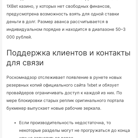
1XBet казино, у которых нет свободных финансов,
предусмотрена возможность взять для одной ставки
деньги в долг. Размер аванса рассчитывается в
индивидуальном порядке и находится в диапазоне 50–3
000 рублей.
Поддержка клиентов и контакты
для связи
Роскомнадзор отслеживает появление в рунете новых
резервных копий официального сайта 1xbet и обязует
провайдеров ограничивать доступ к каждой из них. По
мере блокировки старых реплик оригинального портала
букмекер выпускает новые рабочие зеркала.
Если производительность недостаточна, то
некоторые разделы могут не прогружаться до конца
или не запуститься вовсе.