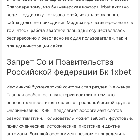
Благодаря тому, что букмекерская контора 1xbet активно
ведет поддержку пользователей, искать зеркальные
сайты долго не приходится. Модераторы заинтересованы в
том, чтобы работа азартной площадки осуществлялась
бесперебойно и безопасно как для пользователей, так и
для администрации сайта.
Запрет Со и Правительства
Российской федерации Бк 1xbet
Изюминкой букмекерской конторы стал раздел live-жанра.
Главная особенность категории состоит в том, что
оппонентом посетителя является реальный живой крупье.
Онлайн-казино 1XBET предлагает ассортимент слотов
разной тематики. Пользователь может выбрать фруктовые,
приключенческие, исторические, пиратские и другие
автоматы. Большой ассортимент позволяет определить