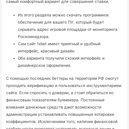
самый комфортный вариант для совершения ставки.
Из этого раздела можно скачать программное
обеспечение для вашего ПУ, который будет
скрывать адрес игровой площадки от мониторинга
Роскомнадзора.
Сам сайт 1xbet имеет приятный и удобный
интерфейс, красивый дизайн.
Оба варианта получили схожий интерфейс и
дизайнерское оформление.
С помощью последних беттеры на территории РФ смогут
проходить верификацию и пользоваться инструментарием
сайта. Если спросить о доверии, а стоит обратиться ко
финансовым показателям букмекера. Постоянные
вливания денежные средств дают возможности
администрации устанавливать повышенные котировки
коэффициентов. Исключением того, наличие финансовой
стабильности позволяет устраивать выгодные акции и