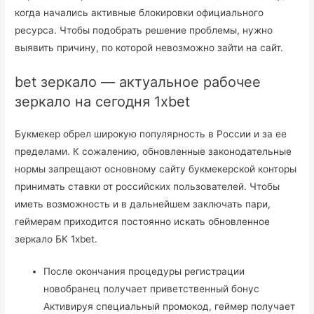
когда начались активные блокировки официального
ресурса. Чтобы подобрать решение проблемы, нужно
выявить причину, по которой невозможно зайти на сайт.
bet зеркало — актуальное рабочее
зеркало на сегодня 1xbet
Букмекер обрел широкую популярность в России и за ее
пределами. К сожалению, обновленные законодательные
нормы запрещают основному сайту букмекерской конторы
принимать ставки от российских пользователей. Чтобы
иметь возможность и в дальнейшем заключать пари,
геймерам приходится постоянно искать обновленное
зеркало БК 1xbet.
После окончания процедуры регистрации
новобранец получает приветственный бонус
Активируя специальный промокод, геймер получает