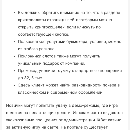
Вы должны обратить внимание на то, что в разделе
криптовалюты страницы веб-платформы можно
открыть криптокошелек, если кликнуть по
соответствующей кнопке.
Пользоваться услугами букмекера, условно, можно
из любого региона.
Поклонники слотов также могут получить
уникальный подарок от компании.
Промокод увеличит сумму стандартного поощрения
до 32, 5 тыс.
Здесь клиент может найти разновидности покера в
классическом и современном оформлении.
Новички могут попытать удачу в демо-режиме, где игра
ведется на ненастоящие деньги. Игрокам часто выдаются
эксклюзивные поощрения от администрации 1XBet казино
за активную игру на сайте. На портале существует