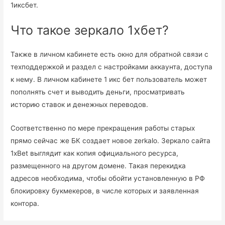
1иксбет.
Что такое зеркало 1хбет?
Также в личном кабинете есть окно для обратной связи с
техподдержкой и раздел с настройками аккаунта, доступа
к нему. В личном кабинете 1 икс бет пользователь может
пополнять счет и выводить деньги, просматривать
историю ставок и денежных переводов.
Соответственно по мере прекращения работы старых
прямо сейчас же БК создает новое zerkalo. Зеркало сайта
1xBet выглядит как копия официального ресурса,
размещенного на другом домене. Такая перекидка
адресов необходима, чтобы обойти установленную в РФ
блокировку букмекеров, в числе которых и заявленная
контора.