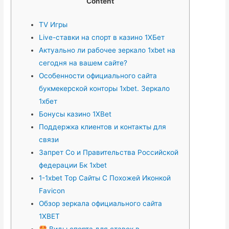
Content
TV Игры
Live-ставки на спорт в казино 1ХБет
Актуально ли рабочее зеркало 1xbet на
сегодня на вашем сайте?
Особенности официального сайта
букмекерской конторы 1xbet. Зеркало
1хбет
Бонусы казино 1XBet
Поддержка клиентов и контакты для
связи
Запрет Со и Правительства Российской
федерации Бк 1xbet
1-1xbet Top Сайты С Похожей Иконкой
Favicon
Обзор зеркала официального сайта
1XBET