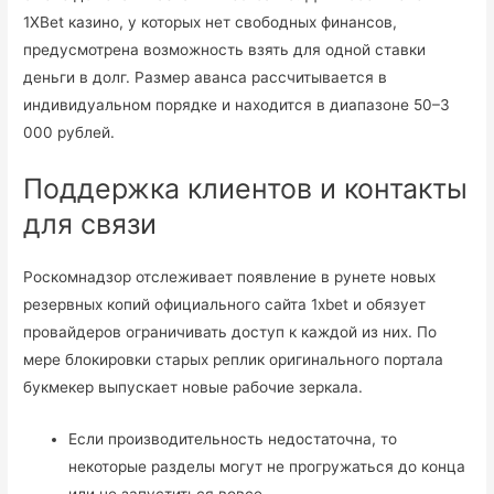
1XBet казино, у которых нет свободных финансов,
предусмотрена возможность взять для одной ставки
деньги в долг. Размер аванса рассчитывается в
индивидуальном порядке и находится в диапазоне 50–3
000 рублей.
Поддержка клиентов и контакты
для связи
Роскомнадзор отслеживает появление в рунете новых
резервных копий официального сайта 1xbet и обязует
провайдеров ограничивать доступ к каждой из них. По
мере блокировки старых реплик оригинального портала
букмекер выпускает новые рабочие зеркала.
Если производительность недостаточна, то
некоторые разделы могут не прогружаться до конца
или не запуститься вовсе.