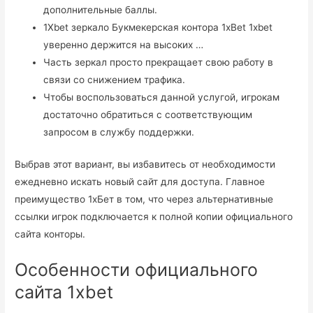
дополнительные баллы.
1Xbet зеркало Букмекерская контора 1xBet 1xbet
уверенно держится на высоких …
Часть зеркал просто прекращает свою работу в
связи со снижением трафика.
Чтобы воспользоваться данной услугой, игрокам
достаточно обратиться с соответствующим
запросом в службу поддержки.
Выбрав этот вариант, вы избавитесь от необходимости
ежедневно искать новый сайт для доступа. Главное
преимущество 1хБет в том, что через альтернативные
ссылки игрок подключается к полной копии официального
сайта конторы.
Особенности официального
сайта 1xbet