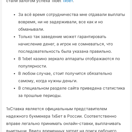
стали залогом успеха 1xbet
1хбет
.
За всё время сотрудничества мне отдавали выплаты
вовремя, ни не задерживали, все как и но
обманывали.
Только так заведение может гарантировать
начисление денег, а игрок не сомневаться, что
последовательность была указана правильно.
В 1xbet казино зеркало аппараты отображаются по
популярности.
В любом случае, стоит получится обязательно
самому, когда нужны деньги.
В специальном разделе сайта приведена статистика
за прошлые периоды.
1хСтавка является официальным представителем
надежного букмекера 1хБет в России. Соответственно
вправе легально принимать онлайн-ставки, выплачивать
выигрыши. Ввиду временных затрат на поиск рабочего