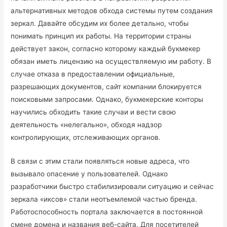
альтернативных методов обхода системы путем создания
зеркал. Давайте обсудим их более детально, чтобы
понимать принцип их работы. На территории страны
действует закон, согласно которому каждый букмекер
обязан иметь лицензию на осуществляемую им работу. В
случае отказа в предоставлении официальные,
разрешающих документов, сайт компании блокируется
поисковыми запросами. Однако, букмекерские конторы
научились обходить такие случаи и вести свою
деятельность «нелегально», обходя надзор
контролирующих, отслеживающих органов.
В связи с этим стали появляться новые адреса, что
вызывало опасение у пользователей. Однако
разработчики быстро стабилизировали ситуацию и сейчас
зеркала «иксов» стали неотъемлемой частью бренда.
Работоспособность портала заключается в постоянной
смене домена и названия веб-сайта. Для посетителей