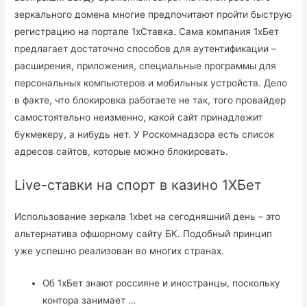
зеркального домена многие предпочитают пройти быструю
регистрацию на портале 1хСтавка. Сама компания 1хБет
предлагает достаточно способов для аутентификации –
расширения, приложения, специальные программы для
персональных компьютеров и мобильных устройств. Дело
в факте, что блокировка работаете не так, того провайдер
самостоятельно неизменно, какой сайт принадлежит
букмекеру, а нибудь нет. У Роскомнадзора есть список
адресов сайтов, которые можно блокировать.
Live-ставки на спорт в казино 1ХБет
Использование зеркала 1xbet на сегодняшний день – это
альтернатива офшорному сайту БК. Подобный принцип
уже успешно реализован во многих странах.
Об 1хБет знают россияне и иностранцы, поскольку
контора занимает …