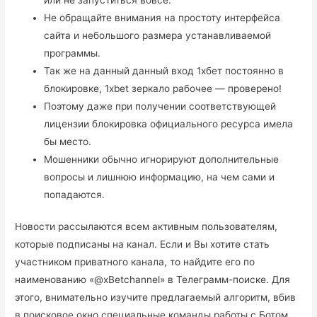
Не обращайте внимания на простоту интерфейса
сайта и небольшого размера устанавливаемой
программы.
Так же на данный данный вход 1хбет постоянно в
блокировке, 1xbet зеркало рабочее — проверено!
Поэтому даже при получении соответствующей
лицензии блокировка официального ресурса имела
бы место.
Мошенники обычно игнорируют дополнительные
вопросы и лишнюю информацию, на чем сами и
попадаются.
Новости рассылаются всем активным пользователям,
которые подписаны на канал. Если и Вы хотите стать
участником приватного канала, то найдите его по
наименованию «@xBetchannel» в Телеграмм-поиске. Для
этого, внимательно изучите предлагаемый алгоритм, вбив
в поисковое окно специальные команды работы с Ботом.