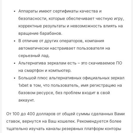
Аппараты имеют сертификаты качества и
безопасности, которые обеспечивает честную игру,
корректные результаты и невозможность влиять на
вращение барабанов.
В отличие от других операторов, компания
автоматически настраивает пользователя на
серьезный лад.
Альтернатива зеркалам есть – это скачиваемое ПО
на смартфон и компьютер.
Большой плюс альтернативных официальных зеркал
1xbet в том, что пользователь, имя регистрацию на
базовом ресурсе, без проблем входит в свой
аккаунт.
От 100 до 400 долларов от общей суммы сделанных Вами
ставок, вернутся на Ваш кошелек. Рекомендуется более
тщательно изучать каналы резервных платформ конторы