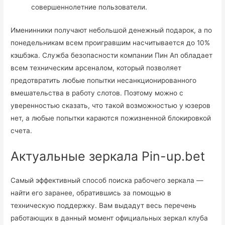
совершеннолетние пользователи.
Именинники получают небольшой денежный подарок, а по
понедельникам всем проигравшим насчитывается до 10%
кэшбэка. Служба безопасности компании Пин Ап обладает
всем техническим арсеналом, который позволяет
предотвратить любые попытки несанкционированного
вмешательства в работу слотов. Поэтому можно с
уверенностью сказать, что такой возможностью у юзеров
нет, а любые попытки караются пожизненной блокировкой
счета.
Актуальные зеркала Pin-up.bet
Самый эффективный способ поиска рабочего зеркала —
найти его заранее, обратившись за помощью в
техническую поддержку. Вам выдадут весь перечень
работающих в данный момент официальных зеркал клуба