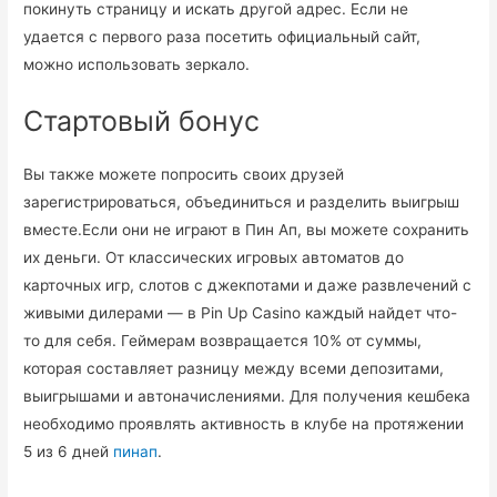
покинуть страницу и искать другой адрес. Если не
удается с первого раза посетить официальный сайт,
можно использовать зеркало.
Стартовый бонус
Вы также можете попросить своих друзей
зарегистрироваться, объединиться и разделить выигрыш
вместе.Если они не играют в Пин Ап, вы можете сохранить
их деньги. От классических игровых автоматов до
карточных игр, слотов с джекпотами и даже развлечений с
живыми дилерами — в Pin Up Casino каждый найдет что-
то для себя. Геймерам возвращается 10% от суммы,
которая составляет разницу между всеми депозитами,
выигрышами и автоначислениями. Для получения кешбека
необходимо проявлять активность в клубе на протяжении
5 из 6 дней
пинап
.