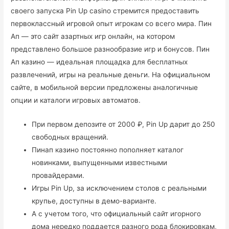
своего запуска Pin Up casino стремится предоставить
первоклассный игровой опыт игрокам со всего мира. Пин
Ап — это сайт азартных игр онлайн, на котором
представлено большое разнообразие игр и бонусов. Пин
Ап казино — идеальная площадка для бесплатных
развлечений, игры на реальные деньги. На официальном
сайте, в мобильной версии предложены аналогичные
опции и каталоги игровых автоматов.
При первом депозите от 2000 ₽, Pin Up дарит до 250
свободных вращений.
Пинап казино постоянно пополняет каталог
новинками, выпущенными известными
провайдерами.
Игры Pin Up, за исключением столов с реальными
крупье, доступны в демо-варианте.
А с учетом того, что официальный сайт игорного
дома нередко поддается разного рода блокировкам,