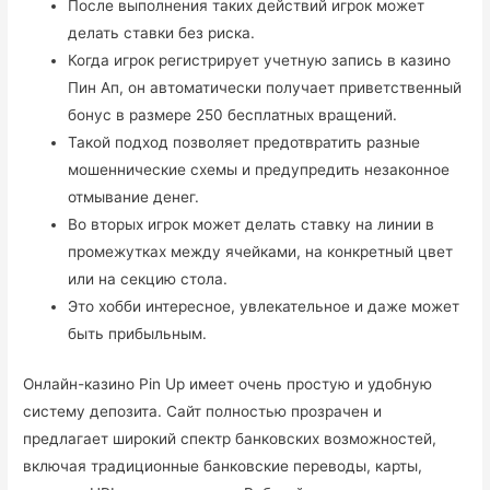
После выполнения таких действий игрок может
делать ставки без риска.
Когда игрок регистрирует учетную запись в казино
Пин Ап, он автоматически получает приветственный
бонус в размере 250 бесплатных вращений.
Такой подход позволяет предотвратить разные
мошеннические схемы и предупредить незаконное
отмывание денег.
Во вторых игрок может делать ставку на линии в
промежутках между ячейками, на конкретный цвет
или на секцию стола.
Это хобби интересное, увлекательное и даже может
быть прибыльным.
Онлайн-казино Pin Up имеет очень простую и удобную
систему депозита. Сайт полностью прозрачен и
предлагает широкий спектр банковских возможностей,
включая традиционные банковские переводы, карты,