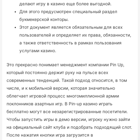
делают игру в казино еще более выгодной.
Для этого предусмотрен специальный раздел
букмекерской конторы.
Этот документ является обязательным для всех
пользователей и определяет их права, обязанности,
а также ответственность в рамках пользования
услугами казино.
Это прекрасно понимает менеджмент компании Pin Up,
который постоянно держит руку на пульсе всех
современных тенденций. Такой подход относится, в том
числе, и к мобильной версии, которая значительно
облегчает игровой процесс многомиллионной армии
поклонников азартных игр. В Pin-up казино играть
бесплатно могут все незарегистрированные посетители.
Чтобы запустить игры в демо версии, игроку нужно зайти
на официальный сайт клуба и подобрать подходящий слот.
После нажатия кнопки игра загрузится в