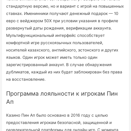
стандартную версию, но и вариант с игрой на повышенных
ставках. Именинники получают денежный подарок — 10
евро с вейджером 50Х при условии указания в профиле
развернутый даты рождения, верификации аккаунта.
Мультифункциональный интерфейс способствует
комфортной игре русскоязычных пользователей,
носителей казахского, английского, эстонского и других
языков. Один игрок может иметь только один
зарегистрированный аккаунт. В случае обнаружения
дубликатов, каждый из них будет заблокирован без права
на восстановление.
Программа лояльности к игрокам Пин
Ап
Казино Пин Ап было основано в 2016 году с целью
предоставления игрокам безопасной, защищенной и
развлекательной платформы для онлайн-игр. С момента