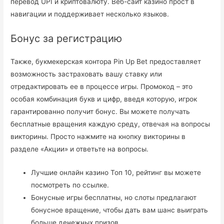
перевод UPI и криптовалюту. Веб-сайт казино прост в
навигации и поддерживает несколько языков.
Бонус за регистрацию
Также, букмекерская контора Pin Up Bet предоставляет
возможность застраховать вашу ставку или
отредактировать ее в процессе игры. Промокод – это
особая комбинация букв и цифр, введя которую, игрок
гарантированно получит бонус. Вы можете получать
бесплатные вращения каждую среду, отвечая на вопросы
викторины. Просто нажмите на кнопку викторины в
разделе «Акции» и ответьте на вопросы.
Лучшие онлайн казино Топ 10, рейтинг вы можете
посмотреть по ссылке.
Бонусные игры бесплатны, но слоты предлагают
бонусное вращение, чтобы дать вам шанс выиграть
больше денежных призов.