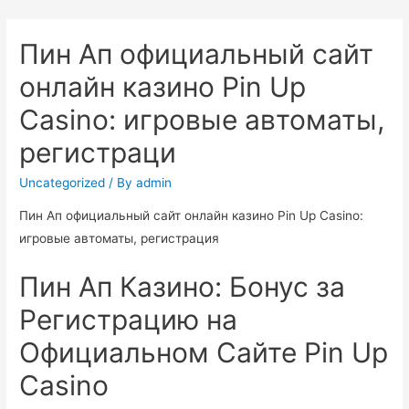
Пин Ап официальный сайт
онлайн казино Pin Up
Casino: игровые автоматы,
регистраци
Uncategorized
/ By
admin
Пин Ап официальный сайт онлайн казино Pin Up Casino:
игровые автоматы, регистрация
Пин Ап Казино: Бонус за
Регистрацию на
Официальном Сайте Pin Up
Сasino