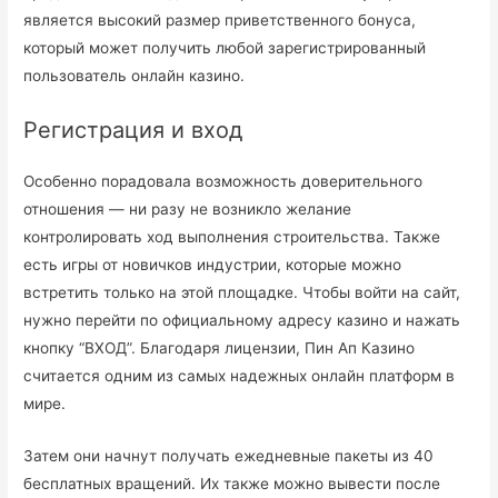
является высокий размер приветственного бонуса,
который может получить любой зарегистрированный
пользователь онлайн казино.
Регистрация и вход
Особенно порадовала возможность доверительного
отношения — ни разу не возникло желание
контролировать ход выполнения строительства. Также
есть игры от новичков индустрии, которые можно
встретить только на этой площадке. Чтобы войти на сайт,
нужно перейти по официальному адресу казино и нажать
кнопку “ВХОД”. Благодаря лицензии, Пин Ап Казино
считается одним из самых надежных онлайн платформ в
мире.
Затем они начнут получать ежедневные пакеты из 40
бесплатных вращений. Их также можно вывести после