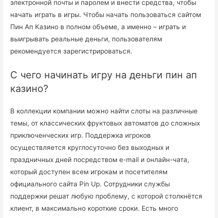
электронной почты и паролем и внести средства, чтобы
начать играть в игры. Чтобы начать пользоваться сайтом
Пин Ап Казино в полном объеме, а именно – играть и
выигрывать реальные деньги, пользователям
рекомендуется зарегистрироваться.
С чего начинать игру на деньги пин ап
казино?
В коллекции компании можно найти слоты на различные
темы, от классических фруктовых автоматов до сложных
приключенческих игр. Поддержка игроков
осуществляется круглосуточно без выходных и
праздничных дней посредством e-mail и онлайн-чата,
который доступен всем игрокам и посетителям
официального сайта Pin Up. Сотрудники службы
поддержки решат любую проблему, с которой столкнётся
клиент, в максимально короткие сроки. Есть много