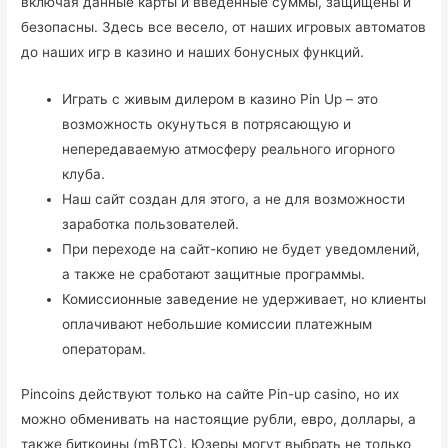
включая данные карты и введенные суммы, защищены и
безопасны. Здесь все весело, от наших игровых автоматов
до наших игр в казино и наших бонусных функций.
Играть с живым дилером в казино Pin Up – это
возможность окунуться в потрясающую и
непередаваемую атмосферу реального игорного
клуба.
Наш сайт создан для этого, а не для возможности
заработка пользователей.
При переходе на сайт-копию не будет уведомлений,
а также не сработают защитные программы.
Комиссионные заведение не удерживает, но клиенты
оплачивают небольшие комиссии платежным
операторам.
Pincoins действуют только на сайте Pin-up casino, но их
можно обменивать на настоящие рубли, евро, доллары, а
также биткоины (mBTC). Юзеры могут выбрать не только