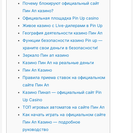
Почему блокируют официальный сайт
Пин Ап казино?
Официальная площадка Pin Up casino
Живое казино с Live-дилерами в Pin Up
География деятельности казино Пин Ап
Функции безопасности казино Pin up —
храните свои деньги в безопасности!
Зеркало Пин ап казино
Казино Пин Ап на реальные деньги
Пин Ап Казино
Правила приема ставок на официальном
сайте Пин Ап
Казино Пинап — официальный сайт Pin
Up Casino
ТОП игровых автоматов на сайте Пин Ап
Как начать играть на официальном сайте
Пин Ап Казино — подробное
руководство