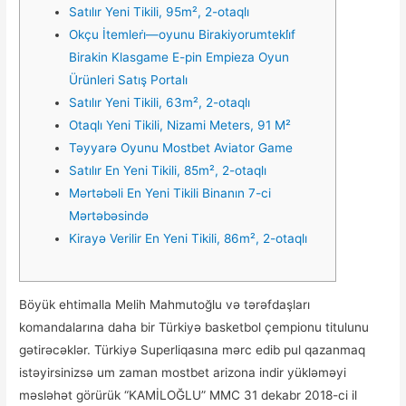
Satılır Yeni Tikili, 95m², 2-otaqlı
Okçu İtemleri̇—oyunu Birakiyorumtekli̇f
Birakin Klasgame E-pin Empieza Oyun
Ürünleri Satış Portalı
Satılır Yeni Tikili, 63m², 2-otaqlı
Otaqlı Yeni Tikili, Nizami Meters, 91 M²
Təyyarə Oyunu Mostbet Aviator Game
Satılır En Yeni Tikili, 85m², 2-otaqlı
Mərtəbəli En Yeni Tikili Binanın 7-ci
Mərtəbəsində
Kirayə Verilir En Yeni Tikili, 86m², 2-otaqlı
Böyük ehtimalla Melih Mahmutoğlu və tərəfdaşları
komandalarına daha bir Türkiyə basketbol çempionu titulunu
gətirəcəklər. Türkiyə Superliqasına mərc edib pul qazanmaq
istəyirsinizsə um zaman mostbet arizona indir yükləməyi
məsləhət görürük “KAMİLOĞLU” MMC 31 dekabr 2018-ci il