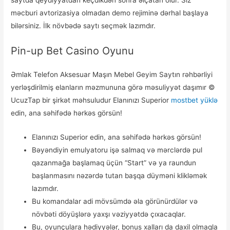
saytda qeydiyyatdan keçdikdən sonra əlçatan olur. Siz
məcburi avtorizasiya olmadan demo rejiminə dərhal başlaya
bilərsiniz. İlk növbədə saytı seçmək lazımdır.
Pin-up Bet Casino Oyunu
Əmlak Telefon Aksesuar Maşın Mebel Geyim Saytın rəhbərliyi
yerləşdirilmiş elanların məzmununa görə məsuliyyət daşımır ©
UcuzTap bir şirkət məhsuludur Elanınızı Superior
mostbet yüklə
edin, ana səhifədə hərkəs görsün!
Elanınızı Superior edin, ana səhifədə hərkəs görsün!
Bəyəndiyin emulyatoru işə salmaq və mərclərdə pul
qazanmağa başlamaq üçün “Start” və ya raundun
başlanmasını nəzərdə tutan başqa düyməni klikləmək
lazımdır.
Bu komandalar adi mövsümdə əla görünürdülər və
növbəti döyüşlərə yaxşı vəziyyətdə çıxacaqlar.
Bu, oyunçulara hədiyyələr, bonus xalları da daxil olmaqla