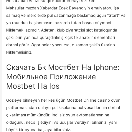
Hesabatları və Müstəqil Auditorun Rəyi Sizi Yeni
Məhsullarımızdan Xəbərdar Edək Bəyəndiyin emulyatoru işə
salmaq və mərclərdə pul qazanmağa başlamaq üçün “Start” və
ya raundun başlanmasını nəzərdə tutan başqa düyməni
klikləmək lazımdır. Adətən, klub ziyarətçisi slot kataloqunda
şəkillərin yanında quraşdırılmış kiçik tıklanabilir elementləri
dərhal görür. Əgər onlar yoxdursa, o zaman şəklin üzərinə
klikləməlisiniz.
Скачать Бк Мостбет На Iphone:
Мобильное Приложение
Mostbet На Ios
Gözləyə bilməyən hər kəs üçün Mostbet On line casino oyun
platformasından onlayn pul kisələrinə pul vəsaitlərinin dərhal
çıxarılması mümkündür. İndi siz oyun avtomatlarının nə
olduğunu, necə işlədiyini və uduşlar verdiyini bilirsiniz, yəni
böyük bir oyuna başlaya bilərsiniz.