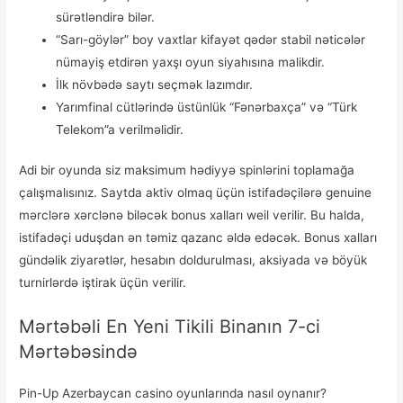
sürətləndirə bilər.
“Sarı-göylər” boy vaxtlar kifayət qədər stabil nəticələr
nümayiş etdirən yaxşı oyun siyahısına malikdir.
İlk növbədə saytı seçmək lazımdır.
Yarımfinal cütlərində üstünlük “Fənərbaxça” və “Türk
Telekom”a verilməlidir.
Adi bir oyunda siz maksimum hədiyyə spinlərini toplamağa
çalışmalısınız. Saytda aktiv olmaq üçün istifadəçilərə genuine
mərclərə xərclənə biləcək bonus xalları weil verilir. Bu halda,
istifadəçi uduşdan ən təmiz qazanc əldə edəcək. Bonus xalları
gündəlik ziyarətlər, hesabın doldurulması, aksiyada və böyük
turnirlərdə iştirak üçün verilir.
Mərtəbəli En Yeni Tikili Binanın 7-ci
Mərtəbəsində
Pin-Up Azerbaycan casino oyunlarında nasıl oynanır?