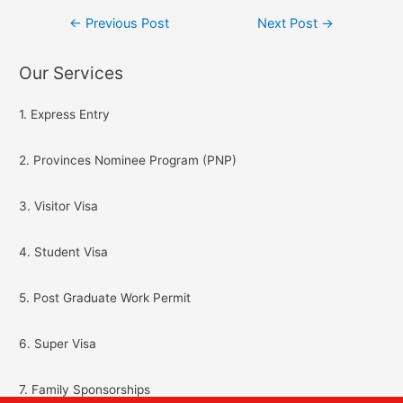
←
Previous Post
Next Post
→
Our Services
1. Express Entry
2. Provinces Nominee Program (PNP)
3. Visitor Visa
4. Student Visa
5. Post Graduate Work Permit
6. Super Visa
7. Family Sponsorships