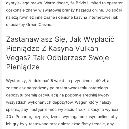
cypryjskiego prawa. Warto dodać, że Brivio Limited to operator
doskonale znany w światowej branży hazardu online. Do spółki
należą również inne znane i cenione kasyna internetowe, jak
chociażby Green Casino.
Zastanawiasz Się, Jak Wypłacić
Pieniądze Z Kasyna Vulkan
Vegas? Tak Odbierzesz Swoje
Pieniądze
Wystarczy, że dokonać 5 wpłat na przynajmniej 40 zł, a
zostaniesz nagrodzony po przeprowadzeniu ostatniego
depozytu premią oscylującą na poziomie średniej kwoty
wszystkich wykonanych depozytów. Wager, który należy
spełnić, aby następnie móc wypłacić środki z kasyna wynosi
40x. Ponadto, rozporządzenie wymaga od kasyn online, aby
ich gry były testowane przez niezależne firmy trzecie, aby