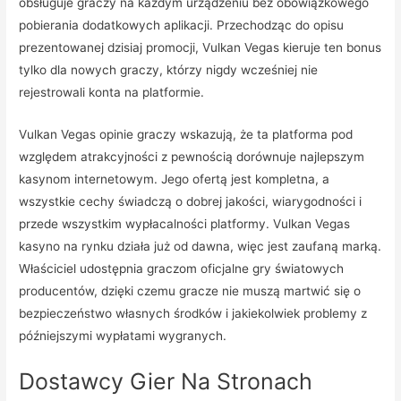
obsługuje graczy na każdym urządzeniu bez obowiązkowego
pobierania dodatkowych aplikacji. Przechodząc do opisu
prezentowanej dzisiaj promocji, Vulkan Vegas kieruje ten bonus
tylko dla nowych graczy, którzy nigdy wcześniej nie
rejestrowali konta na platformie.
Vulkan Vegas opinie graczy wskazują, że ta platforma pod
względem atrakcyjności z pewnością dorównuje najlepszym
kasynom internetowym. Jego ofertą jest kompletna, a
wszystkie cechy świadczą o dobrej jakości, wiarygodności i
przede wszystkim wypłacalności platformy. Vulkan Vegas
kasyno na rynku działa już od dawna, więc jest zaufaną marką.
Właściciel udostępnia graczom oficjalne gry światowych
producentów, dzięki czemu gracze nie muszą martwić się o
bezpieczeństwo własnych środków i jakiekolwiek problemy z
późniejszymi wypłatami wygranych.
Dostawcy Gier Na Stronach