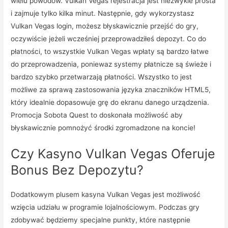
wielu powodów. Vulkan Vegas rejestracja jest niezwykle prosta
i zajmuje tylko kilka minut. Następnie, gdy wykorzystasz
Vulkan Vegas login, możesz błyskawicznie przejść do gry,
oczywiście jeżeli wcześniej przeprowadziłeś depozyt. Co do
płatności, to wszystkie Vulkan Vegas wpłaty są bardzo łatwe
do przeprowadzenia, poniewaz systemy płatnicze są świeże i
bardzo szybko przetwarzają płatności. Wszystko to jest
możliwe za sprawą zastosowania języka znaczników HTML5,
który idealnie dopasowuje grę do ekranu danego urządzenia.
Promocja Sobota Quest to doskonała możliwość aby
błyskawicznie pomnożyć środki zgromadzone na koncie!
Czy Kasyno Vulkan Vegas Oferuje
Bonus Bez Depozytu?
Dodatkowym plusem kasyna Vulkan Vegas jest możliwość
wzięcia udziału w programie lojalnościowym. Podczas gry
zdobywać będziemy specjalne punkty, które następnie