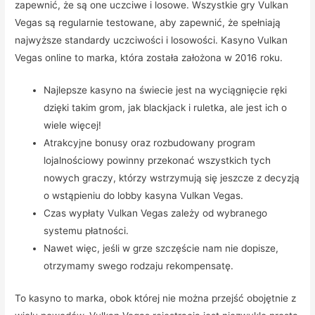
zapewnić, że są one uczciwe i losowe. Wszystkie gry Vulkan
Vegas są regularnie testowane, aby zapewnić, że spełniają
najwyższe standardy uczciwości i losowości. Kasyno Vulkan
Vegas online to marka, która została założona w 2016 roku.
Najlepsze kasyno na świecie jest na wyciągnięcie ręki
dzięki takim grom, jak blackjack i ruletka, ale jest ich o
wiele więcej!
Atrakcyjne bonusy oraz rozbudowany program
lojalnościowy powinny przekonać wszystkich tych
nowych graczy, którzy wstrzymują się jeszcze z decyzją
o wstąpieniu do lobby kasyna Vulkan Vegas.
Czas wypłaty Vulkan Vegas zależy od wybranego
systemu płatności.
Nawet więc, jeśli w grze szczęście nam nie dopisze,
otrzymamy swego rodzaju rekompensatę.
To kasyno to marka, obok której nie można przejść obojętnie z