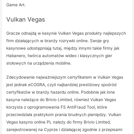
Game Art.
Vulkan Vegas
Gracze odnajdą w kasynie Vulkan Vegas produkty najlepszych
firm działających w branży rozrywki online. Swoje gry
kasynowe udostępniają tutaj, między innymi takie firmy jak
Habanero, twórca automatów wideo i klasycznych gier
stołowych na urządzenia mobilne.
Zdecydowanie najważniejszym certyfikatem w Vulkan Vegas
jest jednak eCOGRA, czyli najbardziej prestiżowy spośród
certyfikatów w branży hazardu online. Podobnie jak inne
kasyna należące do Brivio Limited, również Vulkan Vegas
korzysta z oprogramowania FS AntiFraud Tool, które
przeciwdziała praktykom prania brudnych pieniędzy. Vulkan
Vegas kasyno online PL należy do firmy Brivio Limited,
zarejestrowanej na Cyprze i działającej zgodnie z przepisami