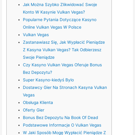
Jak Można Szybko Zlikwidować Swoje
Konto W Kasynie Vulkan Vegas?
Popularne Pytania Dotyczące Kasyno
Online Vulkan Vegas W Polsce
Vulkan Vegas
Zastanawiasz Się, Jak Wypłacić Pieniądze
Z Kasyna Vulkan Vegas? Tak Odbierzesz
Swoje Pieniądze
Czy Kasyno Vulkan Vegas Oferuje Bonus
Bez Depozytu?
Super Kasyno-kiedyś Bylo
Dostawcy Gier Na Stronach Kasyna Vulkan
Vegas
Obsługa Klienta
Oferty Gier
Bonus Bez Depozytu Na Book Of Dead
Podstawowe Informacje O Vulkan Vegas
W Jaki Sposób Mogę Wypłacić Pieniądze Z