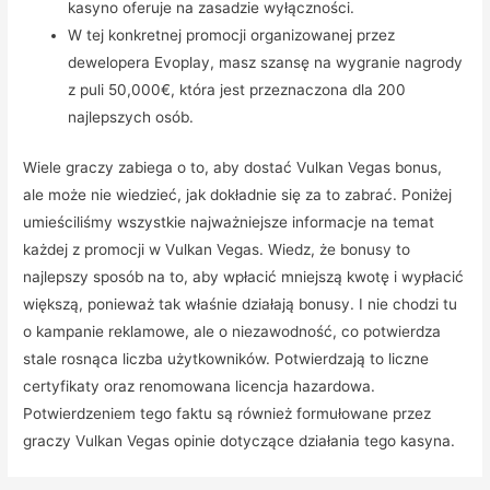
kasyno oferuje na zasadzie wyłączności.
W tej konkretnej promocji organizowanej przez
dewelopera Evoplay, masz szansę na wygranie nagrody
z puli 50,000€, która jest przeznaczona dla 200
najlepszych osób.
Wiele graczy zabiega o to, aby dostać Vulkan Vegas bonus,
ale może nie wiedzieć, jak dokładnie się za to zabrać. Poniżej
umieściliśmy wszystkie najważniejsze informacje na temat
każdej z promocji w Vulkan Vegas. Wiedz, że bonusy to
najlepszy sposób na to, aby wpłacić mniejszą kwotę i wypłacić
większą, ponieważ tak właśnie działają bonusy. I nie chodzi tu
o kampanie reklamowe, ale o niezawodność, co potwierdza
stale rosnąca liczba użytkowników. Potwierdzają to liczne
certyfikaty oraz renomowana licencja hazardowa.
Potwierdzeniem tego faktu są również formułowane przez
graczy Vulkan Vegas opinie dotyczące działania tego kasyna.