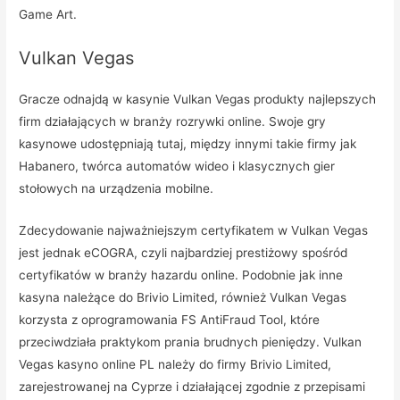
Game Art.
Vulkan Vegas
Gracze odnajdą w kasynie Vulkan Vegas produkty najlepszych
firm działających w branży rozrywki online. Swoje gry
kasynowe udostępniają tutaj, między innymi takie firmy jak
Habanero, twórca automatów wideo i klasycznych gier
stołowych na urządzenia mobilne.
Zdecydowanie najważniejszym certyfikatem w Vulkan Vegas
jest jednak eCOGRA, czyli najbardziej prestiżowy spośród
certyfikatów w branży hazardu online. Podobnie jak inne
kasyna należące do Brivio Limited, również Vulkan Vegas
korzysta z oprogramowania FS AntiFraud Tool, które
przeciwdziała praktykom prania brudnych pieniędzy. Vulkan
Vegas kasyno online PL należy do firmy Brivio Limited,
zarejestrowanej na Cyprze i działającej zgodnie z przepisami