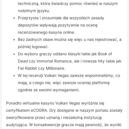
techniczną, która świadczy pomoc również w naszym
rodzimym języku.
Przejrzyste i zrozumiałe dla wszystkich zasady
depozytów wpływają pozytywnie na ocenę
recenzowanego kasyna online.
Bez żadnych obaw można się więc u nas rejestrować, a
później logować.
Do wyboru graczy oddano klasyki takie jak Book of
Dead czy Immortal Romance, ale i nowsze hity takie jak
Fat Rabbit czy Millionaire.
W tej recenzji Vulkan Vegas zawsze wspominaliśmy, co
mają, a czego nie, więc zawsze oceniaj platformę
zgodnie ze swoimi wymaganiami.
Ponadto wirtualne kasyno Vulkan Vegas wyróżnia się
certyfikatem eCOGRA. Gry dostępne w naszym portalu zostały
zweryfikowane przez uznaną i niezależną instytucję
audytująca. W konsekwencje gracze mają pewność, że wyniki