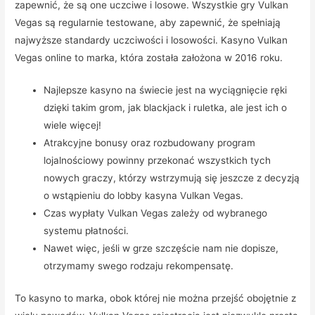
zapewnić, że są one uczciwe i losowe. Wszystkie gry Vulkan
Vegas są regularnie testowane, aby zapewnić, że spełniają
najwyższe standardy uczciwości i losowości. Kasyno Vulkan
Vegas online to marka, która została założona w 2016 roku.
Najlepsze kasyno na świecie jest na wyciągnięcie ręki
dzięki takim grom, jak blackjack i ruletka, ale jest ich o
wiele więcej!
Atrakcyjne bonusy oraz rozbudowany program
lojalnościowy powinny przekonać wszystkich tych
nowych graczy, którzy wstrzymują się jeszcze z decyzją
o wstąpieniu do lobby kasyna Vulkan Vegas.
Czas wypłaty Vulkan Vegas zależy od wybranego
systemu płatności.
Nawet więc, jeśli w grze szczęście nam nie dopisze,
otrzymamy swego rodzaju rekompensatę.
To kasyno to marka, obok której nie można przejść obojętnie z