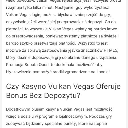
wielu powodów. Vulkan Vegas rejestracja jest niezwykle prosta
i zajmuje tylko kilka minut. Następnie, gdy wykorzystasz
Vulkan Vegas login, możesz błyskawicznie przejść do gry,
oczywiście jeżeli wcześniej przeprowadziłeś depozyt. Co do
płatności, to wszystkie Vulkan Vegas wpłaty są bardzo łatwe
do przeprowadzenia, poniewaz systemy płatnicze są świeże i
bardzo szybko przetwarzają płatności. Wszystko to jest
możliwe za sprawą zastosowania języka znaczników HTML5,
który idealnie dopasowuje grę do ekranu danego urządzenia.
Promocja Sobota Quest to doskonała możliwość aby
błyskawicznie pomnożyć środki zgromadzone na koncie!
Czy Kasyno Vulkan Vegas Oferuje
Bonus Bez Depozytu?
Dodatkowym plusem kasyna Vulkan Vegas jest możliwość
wzięcia udziału w programie lojalnościowym. Podczas gry
zdobywać będziemy specjalne punkty, które następnie