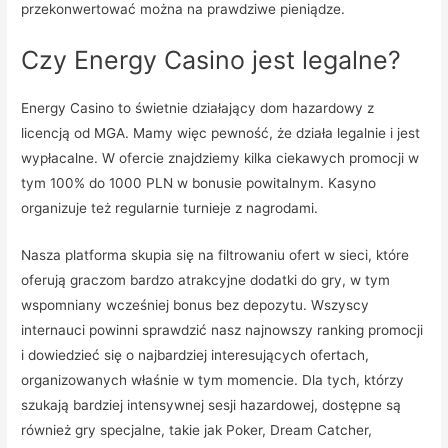
przekonwertować można na prawdziwe pieniądze.
Czy Energy Casino jest legalne?
Energy Casino to świetnie działający dom hazardowy z
licencją od MGA. Mamy więc pewność, że działa legalnie i jest
wypłacalne. W ofercie znajdziemy kilka ciekawych promocji w
tym 100% do 1000 PLN w bonusie powitalnym. Kasyno
organizuje też regularnie turnieje z nagrodami.
Nasza platforma skupia się na filtrowaniu ofert w sieci, które
oferują graczom bardzo atrakcyjne dodatki do gry, w tym
wspomniany wcześniej bonus bez depozytu. Wszyscy
internauci powinni sprawdzić nasz najnowszy ranking promocji
i dowiedzieć się o najbardziej interesujących ofertach,
organizowanych właśnie w tym momencie. Dla tych, którzy
szukają bardziej intensywnej sesji hazardowej, dostępne są
również gry specjalne, takie jak Poker, Dream Catcher,