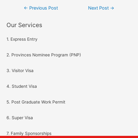
←
Previous Post
Next Post
→
Our Services
1. Express Entry
2. Provinces Nominee Program (PNP)
3. Visitor Visa
4. Student Visa
5. Post Graduate Work Permit
6. Super Visa
7. Family Sponsorships