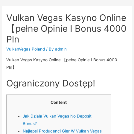
Vulkan Vegas Kasyno Online
【pełne Opinie I Bonus 4000
Pln
VulkanVegas Poland
/ By
admin
Vulkan Vegas Kasyno Online 【pełne Opinie I Bonus 4000
Pln】
Ograniczony Dostęp!
Content
Jak Działa Vulkan Vegas No Deposit
Bonus?
Najlepsi Producenci Gier W Vulkan Vegas