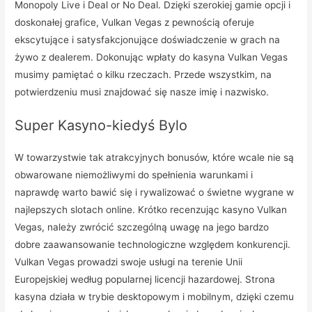
Monopoly Live i Deal or No Deal. Dzięki szerokiej gamie opcji i
doskonałej grafice, Vulkan Vegas z pewnością oferuje
ekscytujące i satysfakcjonujące doświadczenie w grach na
żywo z dealerem. Dokonując wpłaty do kasyna Vulkan Vegas
musimy pamiętać o kilku rzeczach. Przede wszystkim, na
potwierdzeniu musi znajdować się nasze imię i nazwisko.
Super Kasyno-kiedyś Bylo
W towarzystwie tak atrakcyjnych bonusów, które wcale nie są
obwarowane niemożliwymi do spełnienia warunkami i
naprawdę warto bawić się i rywalizować o świetne wygrane w
najlepszych slotach online. Krótko recenzując kasyno Vulkan
Vegas, należy zwrócić szczególną uwagę na jego bardzo
dobre zaawansowanie technologiczne względem konkurencji.
Vulkan Vegas prowadzi swoje usługi na terenie Unii
Europejskiej według popularnej licencji hazardowej. Strona
kasyna działa w trybie desktopowym i mobilnym, dzięki czemu