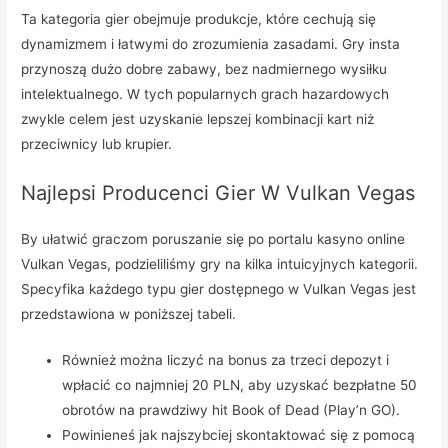
Ta kategoria gier obejmuje produkcje, które cechują się
dynamizmem i łatwymi do zrozumienia zasadami. Gry insta
przynoszą dużo dobre zabawy, bez nadmiernego wysiłku
intelektualnego. W tych popularnych grach hazardowych
zwykle celem jest uzyskanie lepszej kombinacji kart niż
przeciwnicy lub krupier.
Najlepsi Producenci Gier W Vulkan Vegas
By ułatwić graczom poruszanie się po portalu kasyno online
Vulkan Vegas, podzieliliśmy gry na kilka intuicyjnych kategorii.
Specyfika każdego typu gier dostępnego w Vulkan Vegas jest
przedstawiona w poniższej tabeli.
Również można liczyć na bonus za trzeci depozyt i
wpłacić co najmniej 20 PLN, aby uzyskać bezpłatne 50
obrotów na prawdziwy hit Book of Dead (Play’n GO).
Powinieneś jak najszybciej skontaktować się z pomocą