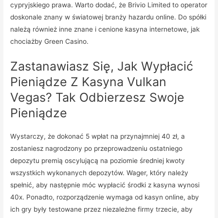
cypryjskiego prawa. Warto dodać, że Brivio Limited to operator
doskonale znany w światowej branży hazardu online. Do spółki
należą również inne znane i cenione kasyna internetowe, jak
chociażby Green Casino.
Zastanawiasz Się, Jak Wypłacić
Pieniądze Z Kasyna Vulkan
Vegas? Tak Odbierzesz Swoje
Pieniądze
Wystarczy, że dokonać 5 wpłat na przynajmniej 40 zł, a
zostaniesz nagrodzony po przeprowadzeniu ostatniego
depozytu premią oscylującą na poziomie średniej kwoty
wszystkich wykonanych depozytów. Wager, który należy
spełnić, aby następnie móc wypłacić środki z kasyna wynosi
40x. Ponadto, rozporządzenie wymaga od kasyn online, aby
ich gry były testowane przez niezależne firmy trzecie, aby