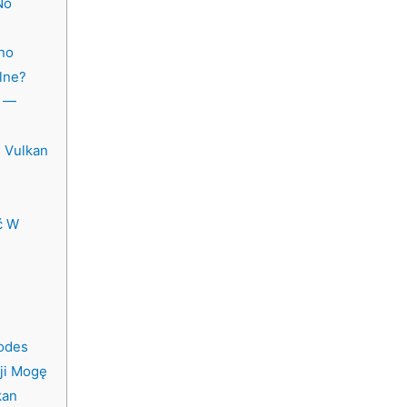
No
?
no
lne?
y —
 Vulkan
ć W
odes
ji Mogę
kan