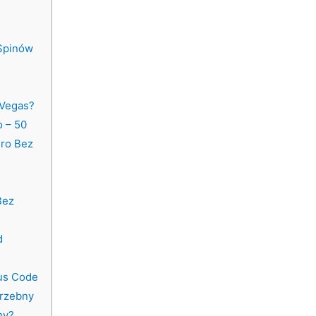
 Spinów
 Vegas?
 – 50
ro Bez
Bez
d
us Code
trzebny
ny?