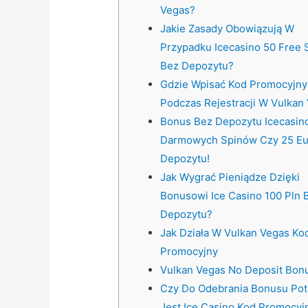
Vegas?
Jakie Zasady Obowiązują W
Przypadku Icecasino 50 Free
Bez Depozytu?
Gdzie Wpisać Kod Promocyjny
Podczas Rejestracji W Vulkan
Bonus Bez Depozytu Icecasino
Darmowych Spinów Czy 25 Eu
Depozytu!
Jak Wygrać Pieniądze Dzięki
Bonusowi Ice Casino 100 Pln 
Depozytu?
Jak Działa W Vulkan Vegas Ko
Promocyjny
Vulkan Vegas No Deposit Bon
Czy Do Odebrania Bonusu Po
Jest Ice Casino Kod Promocyj