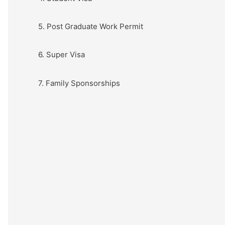
5. Post Graduate Work Permit
6. Super Visa
7. Family Sponsorships