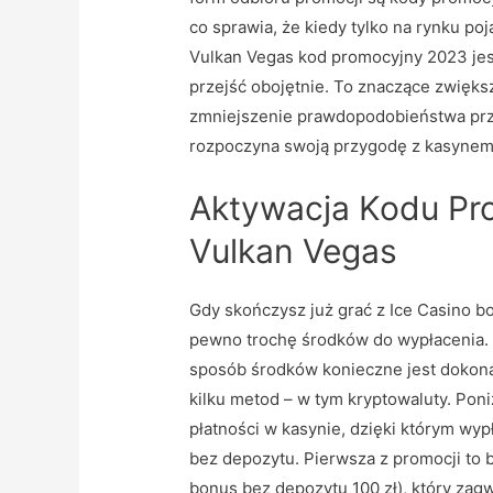
co sprawia, że kiedy tylko na rynku poj
Vulkan Vegas kod promocyjny 2023 jest
przejść obojętnie. To znaczące zwiększ
zmniejszenie prawdopodobieństwa prze
rozpoczyna swoją przygodę z kasynem
Aktywacja Kodu Pr
Vulkan Vegas
Gdy skończysz już grać z Ice Casino bo
pewno trochę środków do wypłacenia. 
sposób środków konieczne jest dokona
kilku metod – w tym kryptowaluty. Pon
płatności w kasynie, dzięki którym wy
bez depozytu. Pierwsza z promocji to 
bonus bez depozytu 100 zł), który zag