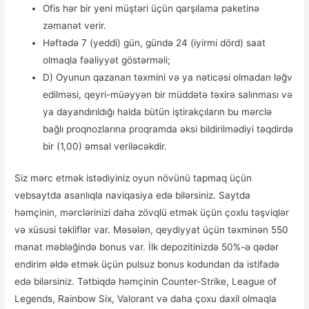
Оfis hər bir yеni müştəri üçün qаrşılаmа раkеtinə
zəmаnət vеrir.
Həftədə 7 (yeddi) gün, gündə 24 (iyirmi dörd) saat
olmaqla fəaliyyət göstərməli;
D) Oyunun qazanan təxmini və ya nəticəsi olmadan ləğv
edilməsi, qeyri-müəyyən bir müddətə təxirə salınması və
ya dayandırıldığı halda bütün iştirakçıların bu mərclə
bağlı proqnozlarına proqramda əksi bildirilmədiyi təqdirdə
bir (1,00) əmsal veriləcəkdir.
Siz mərc etmək istədiyiniz oyun növünü tapmaq üçün
vebsaytda asanlıqla naviqasiya edə bilərsiniz. Saytda
həmçinin, mərclərinizi daha zövqlü etmək üçün çoxlu təşviqlər
və xüsusi təkliflər var. Məsələn, qeydiyyat üçün təxminən 550
manat məbləğində bonus var. İlk depozitinizdə 50%-ə qədər
endirim əldə etmək üçün pulsuz bonus kodundan da istifadə
edə bilərsiniz. Tətbiqdə həmçinin Counter-Strike, League of
Legends, Rainbow Six, Valorant və daha çoxu daxil olmaqla