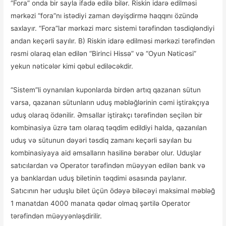
“Fora” onda bir sayla ifadə edilə bilər. Riskin idarə edilməsi
mərkəzi “fora”nı istədiyi zaman dəyişdirmə haqqını özündə
saxlayır. “Fora”lar mərkəzi mərc sistemi tərəfindən təsdiqləndiyi
andan keçərli sayılır. B) Riskin idarə edilməsi mərkəzi tərəfindən
rəsmi olaraq elan edilən “Birinci Hissə” və “Oyun Nəticəsi”
yekun nəticələr kimi qəbul ediləcəkdir.
“Sistem”li oynanılan kuponlarda birdən artıq qazanan sütun
varsa, qazanan sütunların uduş məbləğlərinin cəmi iştirakçıya
uduş olaraq ödənilir. Əmsallar iştirakçı tərəfindən seçilən bir
kombinasiya üzrə tam olaraq təqdim edildiyi halda, qazanılan
uduş və sütunun dəyəri təsdiq zamanı keçərli sayılan bu
kombinasiyaya aid əmsalların hasilinə bərabər olur. Uduşlar
satıcılardan və Operator tərəfindən müəyyən edilən bank və
ya banklardan uduş biletinin təqdimi əsasında paylanır.
Satıcının hər uduşlu bilet üçün ödəyə biləcəyi maksimal məbləğ
1 manatdan 4000 manata qədər olmaq şərtilə Operator
tərəfindən müəyyənləşdirilir.