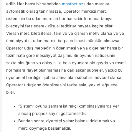
edilir. Hər hansı bir səbəbdən
mostbet az
udan mərclər
avtomatik olaraq tanınmazsa, Operator mərkəzi mərc
sisteminin bu udan mərcləri hər hansı bir formada tanıya
biləcəyini fərz edərək xüsusi tədbirlər həyata keçirə bilər.
Verilən mərc bileti itərsə, tam və ya qismən məhv olarsa və ya
ümumiyyətlə, udan mərcin bərpa edilməsi mümkün olmazsa,
Operator uduş məbləğinin ödənilməsi və ya digər hər hansı bir
təzminata görə məsuliyyət daşımır. Bir oyunun nəticəsinin
saxta olduğuna və dolayısı ilə belə oyunlara aid qayda və rəsmi
normalara riayət olunmamasına dair aşkar şübhələr, yaxud bu
oyunun etibarlılığını şübhə altına alan sübutlar mövcud olarsa,
Operator uduşların ödənilməsini təxirə sala, yaxud ləğv edə
bilər.
“Sistem” oyunu zamanı iştirakçı kombinasiyalarda yer
alacaq proqnoz sayını göstərməlidir.
Bundan sonra ziyarətçi yalnız balansı doldurmalı və
mərc qoymağa başlamalıdır.