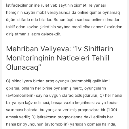
İstifadəçilər online rulet veb saytının xidməti ilə yanaşı
həmçinin saytın mobil versiyasında da online qumar oynamaq
üçün istifadə edə bilərlər. Bunun üçün sadəcə onlinexidmətləri
təklif edən kazino şirkətinin saytına mobil cihazlarınız üzərindən
giriş etməniz lazım gələcəkdir.
Mehriban Vəliyeva: “iv Siniflərin
Monitorinqinin Nəticələri Təhlil
Olunacaq”
C) birinci yerə birdən artıq oyunçu (avtomobil) qalib kimi
çıxarsa, onların hər birinə oynanmış mərc, oyunçuların
(avtomobillərin) sayına uyğun olaraq bölüşdürülür; Ç) hər hansı
bir yarışın ləğv edilməsi, başqa vaxta keçirilməsi və ya təxirə
salınması halında, bu yarışlara verilmiş proqnozlara bir (1,00)
əmsalı verilir; D) iştirakçının proqnozlarına daxil edilmiş hər
hansı bir oyunçunun (avtomobilin) yarışdan çıxması halında,