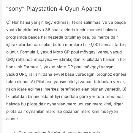
“sony” Playstation 4 Oyun Aparatı
Ç) Hər hansı yarışın ləğv edilməsi, təxirə salınması və ya başqa
vaxta keçirilməsi və 36 saat ərzində keçirilməməsi halında
proqramda başqa hal nəzərdə tutulmayıbsa, bu mərcə dair
iştirakçılardan daxil olan bütün mərclərə bir (1,00) əmsalı tətbiq
olunur. Formula 1, yaxud Moto GP poul mövqeyi yarışı, yaxud
ÜRÇ rallisində müqayisə — iştirakçıdan iki pilotdan hansının hər
hansı bir Formula 1, yaxud Moto GP poul mövqeyi yarışını,
yaxud ÜRÇ rallisini daha əvvəl başa vuracağını proqnoz etməsi
tələb olunur. A) Pilotların yarışın bitdiyi zaman tutduqları yerlər,
riskin idarə edilməsi mərkəzi tərəfindən elan olunan yerlərdir. B)
İki pilotdan birinin əldə etdiyi müddətə görə yer tuta bilməməsi
halında bu pilota dair oynanılan mərc uduzan mərc kimi, digər
pilota dair oynanılan mərc isə qazanan mərc kimi müəyyən
olunur.
C) oyunçuların (tazıların) yarışı hansı yerdə