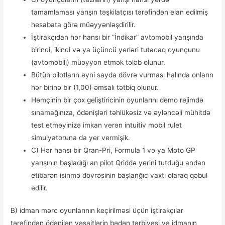
tamamlaması yarışın təşkilatçısı tərəfindən elan edilmiş
hesabata görə müəyyənləşdirilir.
İştirakçıdan hər hansı bir “İndikar” avtomobil yarışında
birinci, ikinci və ya üçüncü yerləri tutacaq oyunçunu
(avtomobili) müəyyən etmək tələb olunur.
Bütün pilotların eyni sayda dövrə vurması halında onların
hər birinə bir (1,00) əmsalı tətbiq olunur.
Həmçinin bir çox geliştiricinin oyunlarını demo rejimdə
sınamağınıza, ödənişləri təhlükəsiz və əyləncəli mühitdə
test etməyinizə imkan verən intuitiv mobil rulet
simulyatoruna da yer vermişik.
C) Hər hansı bir Qran-Pri, Formula 1 və ya Moto GP
yarışının başladığı an pilot Qriddə yerini tutduğu andan
etibarən isinmə dövrəsinin başlanğıc vaxtı olaraq qəbul
edilir.
B) idman mərc oyunlarının keçirilməsi üçün iştirakçılar
tərəfindən ödənilən vəsaitlərin bədən tərbiyəsi və idmanın