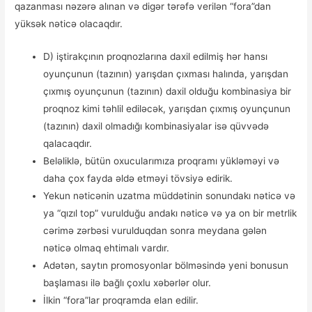
qazanması nəzərə alınan və digər tərəfə verilən “fora”dan
yüksək nəticə olacaqdır.
D) iştirakçının proqnozlarına daxil edilmiş hər hansı
oyunçunun (tazının) yarışdan çıxması halında, yarışdan
çıxmış oyunçunun (tazının) daxil olduğu kombinasiya bir
proqnoz kimi təhlil ediləcək, yarışdan çıxmış oyunçunun
(tazının) daxil olmadığı kombinasiyalar isə qüvvədə
qalacaqdır.
Beləliklə, bütün oxucularımıza proqramı yükləməyi və
daha çox fayda əldə etməyi tövsiyə edirik.
Yekun nəticənin uzatma müddətinin sonundakı nəticə və
ya “qızıl top” vurulduğu andakı nəticə və ya on bir metrlik
cərimə zərbəsi vurulduqdan sonra meydana gələn
nəticə olmaq ehtimalı vardır.
Adətən, saytın promosyonlar bölməsində yeni bonusun
başlaması ilə bağlı çoxlu xəbərlər olur.
İlkin “fora”lar proqramda elan edilir.