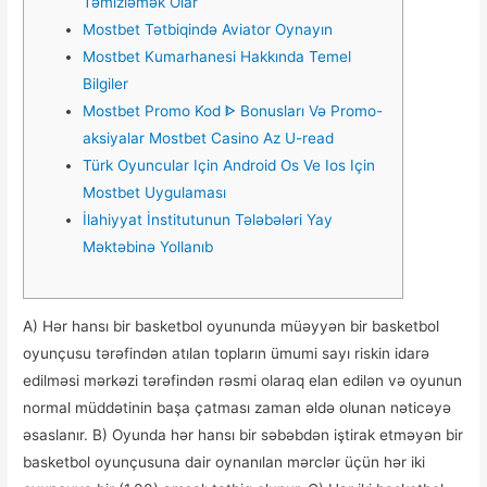
Təmizləmək Olar
Mostbet Tətbiqində Aviator Oynayın
Mostbet Kumarhanesi Hakkında Temel
Bilgiler
Mostbet Promo Kod ᐈ Bonusları Və Promo-
aksiyalar Mostbet Casino Az U-read
Türk Oyuncular Için Android Os Ve Ios Için
Mostbet Uygulaması
İlahiyyat İnstitutunun Tələbələri Yay
Məktəbinə Yollanıb
A) Hər hansı bir basketbol oyununda müəyyən bir basketbol
oyunçusu tərəfindən atılan topların ümumi sayı riskin idarə
edilməsi mərkəzi tərəfindən rəsmi olaraq elan edilən və oyunun
normal müddətinin başa çatması zaman əldə olunan nəticəyə
əsaslanır. B) Oyunda hər hansı bir səbəbdən iştirak etməyən bir
basketbol oyunçusuna dair oynanılan mərclər üçün hər iki