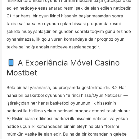
mərkəzi tərəfindən oyunun normal müddəti başa çatdıqda əldə
edilən nəticəyə əsaslanaraq rəsmi şəkildə elan edilən nəticədir.
C) Hər hansı bir oyun ikinci hissənin başlanmasından sonra
təxirə salınarsa və oyunun qalan hissəsi proqramda rəsmi
şəkildə müəyyənləşdirilən gündən sonrakı təqvim günü ərzində
oynanılmazsa, ilk qolu vuran komandaya dair proqnoz oyun
təxirə salındığı andakı nəticəyə əsaslanacaqdır.
A Experiência Móvel Casino
Mostbet
Belə bir hal yaranarsa, bu proqramda göstərilməlidir. 8.2 Hər
hansı bir basketbol oyununun “Birinci hissə/Oyun Nəticəsi” —
iştirakçıdan hər hansı basketbol oyununun ilk hissəsinin
nəticəsi ilə birlikdə yekun nəticəni proqnoz etməsi tələb olunur.
A) Riskin idarə edilməsi mərkəzi ilk hissənin nəticəsi və yekun
nəticə üçün iki komandadan birinin əleyhinə olan “fora”nı
mümkün vasitə ilə elan edir. Bu halda bir komandanın qələbə