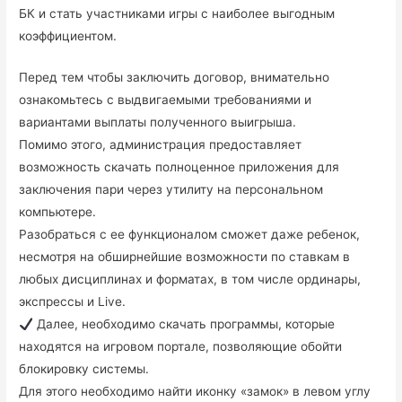
БК и стать участниками игры с наиболее выгодным
коэффициентом.
Перед тем чтобы заключить договор, внимательно
ознакомьтесь с выдвигаемыми требованиями и
вариантами выплаты полученного выигрыша.
Помимо этого, администрация предоставляет
возможность скачать полноценное приложения для
заключения пари через утилиту на персональном
компьютере.
Разобраться с ее функционалом сможет даже ребенок,
несмотря на обширнейшие возможности по ставкам в
любых дисциплинах и форматах, в том числе ординары,
экспрессы и Live.
Далее, необходимо скачать программы, которые
находятся на игровом портале, позволяющие обойти
блокировку системы.
Для этого необходимо найти иконку «замок» в левом углу