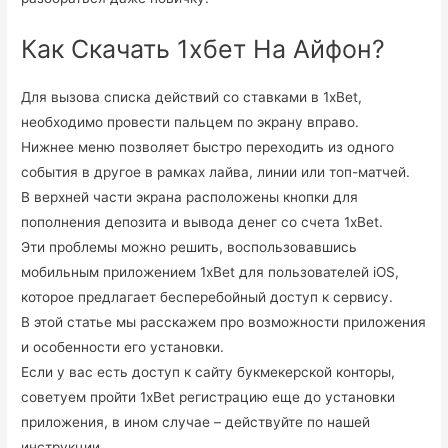
Как Скачать 1хбет На Айфон?
Для вызова списка действий со ставками в 1xBet,
необходимо провести пальцем по экрану вправо.
Нижнее меню позволяет быстро переходить из одного
события в другое в рамках лайва, линии или топ-матчей.
В верхней части экрана расположены кнопки для
пополнения депозита и вывода денег со счета 1xBet.
Эти проблемы можно решить, воспользовавшись
мобильным приложением 1xBet для пользователей iOS,
которое предлагает бесперебойный доступ к сервису.
В этой статье мы расскажем про возможности приложения
и особенности его установки.
Если у вас есть доступ к сайту букмекерской конторы,
советуем пройти 1xBet регистрацию еще до установки
приложения, в ином случае – действуйте по нашей
инструкции.