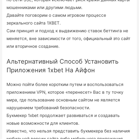
мошенниками или другими людьми.
Давайте поговорим о самом игровом процессе
зеркального сайта 1XBET.
Сам принцип и подход к выдвижению ставок беттинга не
меняется, вне зависимости от того, официальный это сайт
или вторичное создание.
Альтернативный Способ Установить
Приложения 1xbet На Айфон
Можно пойти более коротким путем и воспользоваться
приложением VPN, которое «перенесет» Вас в ту точку
мира, где пользование основным сайтом не является
нарушением требований безопасности.
Букмекер 1xbet продолжает развиваться и создавать
новые возможности для клиентов.
Известно, что нельзя представить букмекера без наличия
мобильной версии сайта либо мобильного приложения