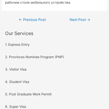
рабочем столе мобильного устройства.
←
Previous Post
Next Post
→
Our Services
1. Express Entry
2. Provinces Nominee Program (PNP)
3. Visitor Visa
4. Student Visa
5. Post Graduate Work Permit
6. Super Visa