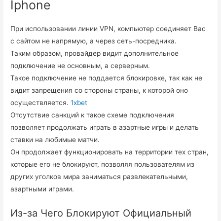
Iphone
При использовании линии VPN, компьютер соединяет Вас
с сайтом не напрямую, а через сеть-посредника.
Таким образом, провайдер видит дополнительное
подключение не основным, а серверным.
Такое подключение не поддается блокировке, так как не
видит запрещения со стороны страны, к которой оно
осуществляется.
1xbet
Отсутствие санкций к такое схеме подключения
позволяет продолжать играть в азартные игры и делать
ставки на любимые матчи.
Он продолжает функционировать на территории тех стран,
которые его не блокируют, позволяя пользователям из
других уголков мира заниматься развлекательными,
азартными играми.
Из-за Чего Блокируют Официальный