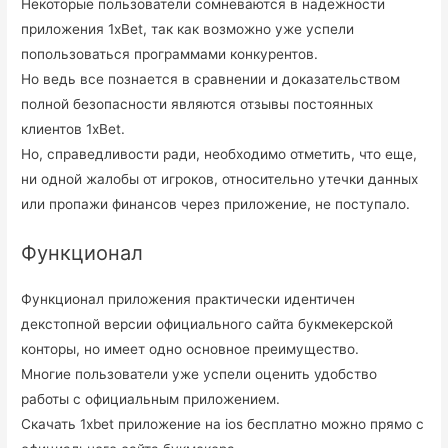
Некоторые пользователи сомневаются в надежности
приложения 1xBet, так как возможно уже успели
попользоваться программами конкурентов.
Но ведь все познается в сравнении и доказательством
полной безопасности являются отзывы постоянных
клиентов 1xBet.
Но, справедливости ради, необходимо отметить, что еще,
ни одной жалобы от игроков, относительно утечки данных
или пропажи финансов через приложение, не поступало.
Функционал
Функционал приложения практически идентичен
декстопной версии официального сайта букмекерской
конторы, но имеет одно основное преимущество.
Многие пользователи уже успели оценить удобство
работы с официальным приложением.
Скачать 1xbet приложение на ios бесплатно можно прямо с