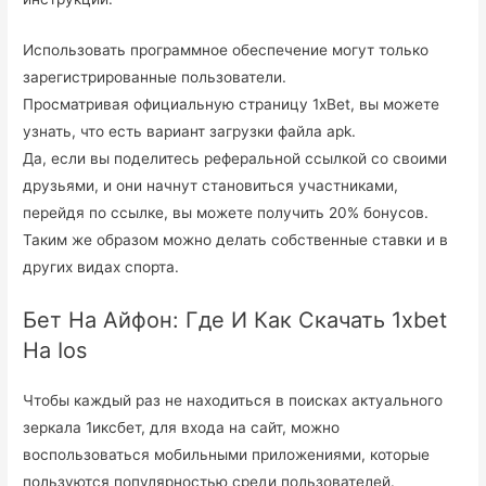
Использовать программное обеспечение могут только
зарегистрированные пользователи.
Просматривая официальную страницу 1xBet, вы можете
узнать, что есть вариант загрузки файла apk.
Да, если вы поделитесь реферальной ссылкой со своими
друзьями, и они начнут становиться участниками,
перейдя по ссылке, вы можете получить 20% бонусов.
Таким же образом можно делать собственные ставки и в
других видах спорта.
Бет На Айфон: Где И Как Скачать 1xbet
На Ios
Чтобы каждый раз не находиться в поисках актуального
зеркала 1иксбет, для входа на сайт, можно
воспользоваться мобильными приложениями, которые
пользуются популярностью среди пользователей.