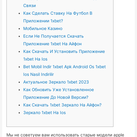
Связи
Как Сделать Ставку На Футбол В
Приложении 1xbet?
Мобильное Казино
Если Не Получается Скачать
Приложение 1xbet На Айфон
Как Скачать И Установить Приложение
1xbet На Ios
Bet Mobil Indir 1xbet Apk Android Os 1xbet
Ios Nasil Indirilir
Актуальное Зеркало 1xbet 2023
Как Обновить Уже Установленное
Приложение До Новой Версии?
Как Скачать 1xbet Зеркало На Айфон?
Зеркало 1xbet На Ios
Мы не советуем вам использовать старые модели apple