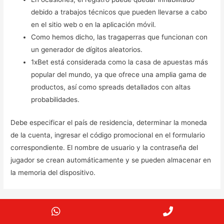
debido a trabajos técnicos que pueden llevarse a cabo
en el sitio web o en la aplicación móvil.
Como hemos dicho, las tragaperras que funcionan con
un generador de dígitos aleatorios.
1xBet está considerada como la casa de apuestas más
popular del mundo, ya que ofrece una amplia gama de
productos, así como spreads detallados con altas
probabilidades.
Debe especificar el país de residencia, determinar la moneda
de la cuenta, ingresar el código promocional en el formulario
correspondiente. El nombre de usuario y la contraseña del
jugador se crean automáticamente y se pueden almacenar en
la memoria del dispositivo.
←
Previous Post
Next Post
→