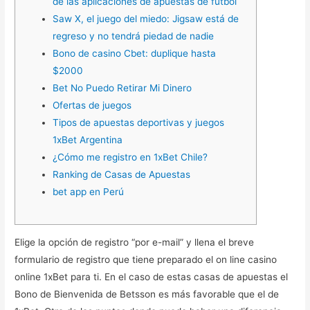
de las aplicaciones de apuestas de fútbol
Saw X, el juego del miedo: Jigsaw está de
regreso y no tendrá piedad de nadie
Bono de casino Cbet: duplique hasta
$2000
Bet No Puedo Retirar Mi Dinero
Ofertas de juegos
Tipos de apuestas deportivas y juegos
1xBet Argentina
¿Cómo me registro en 1xBet Chile?
Ranking de Casas de Apuestas
bet app en Perú
Elige la opción de registro “por e-mail” y llena el breve
formulario de registro que tiene preparado el on line casino
online 1xBet para ti. En el caso de estas casas de apuestas el
Bono de Bienvenida de Betsson es más favorable que el de