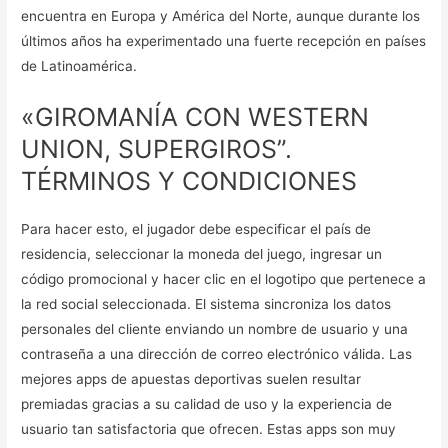
encuentra en Europa y América del Norte, aunque durante los
últimos años ha experimentado una fuerte recepción en países
de Latinoamérica.
«GIROMANÍA CON WESTERN
UNION, SUPERGIROS”.
TÉRMINOS Y CONDICIONES
Para hacer esto, el jugador debe especificar el país de
residencia, seleccionar la moneda del juego, ingresar un
código promocional y hacer clic en el logotipo que pertenece a
la red social seleccionada. El sistema sincroniza los datos
personales del cliente enviando un nombre de usuario y una
contraseña a una dirección de correo electrónico válida. Las
mejores apps de apuestas deportivas suelen resultar
premiadas gracias a su calidad de uso y la experiencia de
usuario tan satisfactoria que ofrecen. Estas apps son muy