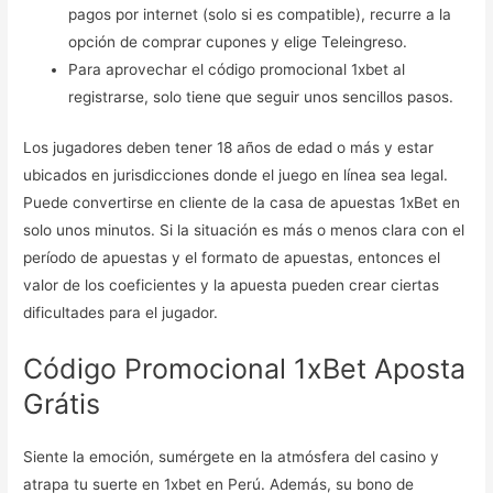
pagos por internet (solo si es compatible), recurre a la
opción de comprar cupones y elige Teleingreso.
Para aprovechar el código promocional 1xbet al
registrarse, solo tiene que seguir unos sencillos pasos.
Los jugadores deben tener 18 años de edad o más y estar
ubicados en jurisdicciones donde el juego en línea sea legal.
Puede convertirse en cliente de la casa de apuestas 1xBet en
solo unos minutos. Si la situación es más o menos clara con el
período de apuestas y el formato de apuestas, entonces el
valor de los coeficientes y la apuesta pueden crear ciertas
dificultades para el jugador.
Código Promocional 1xBet Aposta
Grátis
Siente la emoción, sumérgete en la atmósfera del casino y
atrapa tu suerte en 1xbet en Perú. Además, su bono de