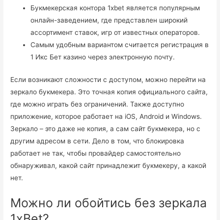
Букмекерская контора 1xbet является популярным
онлайн-заведением, где представлен широкий
ассортимент ставок, игр от известных операторов.
Самым удобным вариантом считается регистрация в
1 Икс Бет казино через электронную почту.
Если возникают сложности с доступом, можно перейти на
зеркало букмекера. Это точная копия официального сайта,
где можно играть без ограничений. Также доступно
приложение, которое работает на iOS, Android и Windows.
Зеркало – это даже не копия, а сам сайт букмекера, но с
другим адресом в сети. Дело в том, что блокировка
работает не так, чтобы провайдер самостоятельно
обнаруживал, какой сайт принадлежит букмекеру, а какой
нет.
Можно ли обойтись без зеркала
1xBet?