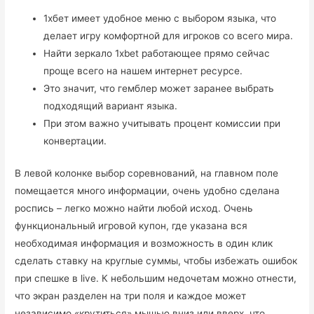
1хбет имеет удобное меню с выбором языка, что
делает игру комфортной для игроков со всего мира.
Найти зеркало 1xbet работающее прямо сейчас
проще всего на нашем интернет ресурсе.
Это значит, что гемблер может заранее выбрать
подходящий вариант языка.
При этом важно учитывать процент комиссии при
конвертации.
В левой колонке выбор соревнований, на главном поле
помещается много информации, очень удобно сделана
роспись – легко можно найти любой исход. Очень
функциональный игровой купон, где указана вся
необходимая информация и возможность в один клик
сделать ставку на круглые суммы, чтобы избежать ошибок
при спешке в live. К небольшим недочетам можно отнести,
что экран разделен на три поля и каждое может
независимо «крутиться» мышью вниз или вверх, что