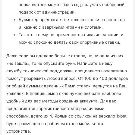
пользователь может раз в год получать особенный
подарок от администрации.
Букмекер предлагает не только ставки на спорт, но
и казино с азартными играми и слотами.
Так что к нему не применяются никакие санкции, и
можно спокойно делать свои спортивные ставки.
Даже если вы сделали больше ставок, но ни одна из них
«не зашла», то не опускайте руки. Напишите в нашу
службу технической поддержки, специалисты оперативно
помогут разрешить любой вопрос. От 100 до 400 долларов
от общей суммы сделанных Вами ставок, вернутся на Ваш
кошелек. В появившемся окне нужно выбрать наиболее
удобный для вас методы создания аккаунта. Для вас
предлагаются зарегистрироваться различными
способами, всего их 4. Ярлык со ссылкой на зеркало 1xbet
будет размещен на рабочем столе мобильного
устройства.