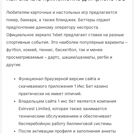
Любителям карточных и настольных игр предлагается
покер, баккара, а также блекджек. Беттеры отдают
предпочтение данному оператору неспроста.
Официальное зеркало 1xbet предлагает ставки на разные
спортивные события. Это наиболее популярные варианты –
футбол, хоккей, теннис, баскетбол, так и менее
просматриваемые – дартс, шашки/шахматы, регби и
другие.
Функционал браузерной версии сайта и
скачиваемого приложения 1 Икс Бет казино
практически не имеет отличий.
Владельцем сайта 1 икс бет является компания
Exinvest Limited, которая также занимается
техническим обслуживанием и обеспечивает
бесперебойную работу биллинговой системы.
После активации профиля и заполнения анкеты