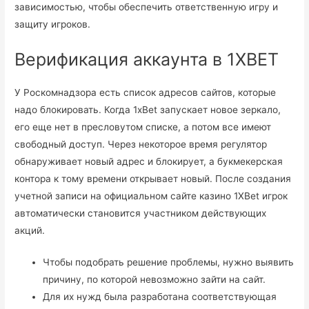
зависимостью, чтобы обеспечить ответственную игру и
защиту игроков.
Верификация аккаунта в 1XBET
У Роскомнадзора есть список адресов сайтов, которые
надо блокировать. Когда 1xBet запускает новое зеркало,
его еще нет в пресловутом списке, а потом все имеют
свободный доступ. Через некоторое время регулятор
обнаруживает новый адрес и блокирует, а букмекерская
контора к тому времени открывает новый. После создания
учетной записи на официальном сайте казино 1XBet игрок
автоматически становится участником действующих
акций.
Чтобы подобрать решение проблемы, нужно выявить
причину, по которой невозможно зайти на сайт.
Для их нужд была разработана соответствующая