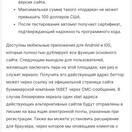
версия сайта.
Максимальная сумма такого «подарка» не может
превышать 100 долларов США.
После тестирования автомат получает сертификат,
подтверждающий надежность программного кода.
Доступны мобильные приложения для Android и iOS,
которые полностью дублируют все функции основного
сайта. Следующим выходом для пользователей,
желающих заключать пари на этой площадке, как раз и
служит зеркало. Получить его действующий адрес беттор
может через ссылку на официальной странице сайта
букмекерской компании 1XBET через СМС-сообщение. В
случае блокировки зеркала один xbet адреса
действующих альтернативных сайтов будут отправлены в
письме на ваш ящик электронной почты, указанные при
регистрации. Также вы можете установить расширение
для браузера, через которое мы оповещаем клиентов о