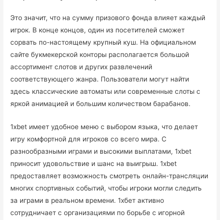
Это значит, что на сумму призового фонда влияет каждый
игрок. В конце концов, один из посетителей сможет
сорвать по-настоящему крупный куш. На официальном
сайте букмекерской конторы располагается большой
ассортимент слотов и других развлечений
соответствующего жанра. Пользователи могут найти
здесь классические автоматы или современные слоты с
яркой анимацией и большим количеством барабанов.
1xbet имеет удобное меню с выбором языка, что делает
игру комфортной для игроков со всего мира. С
разнообразными играми и высокими выплатами, 1xbet
приносит удовольствие и шанс на выигрыш. 1xbet
предоставляет возможность смотреть онлайн-трансляции
многих спортивных событий, чтобы игроки могли следить
за играми в реальном времени. 1хбет активно
сотрудничает с организациями по борьбе с игорной