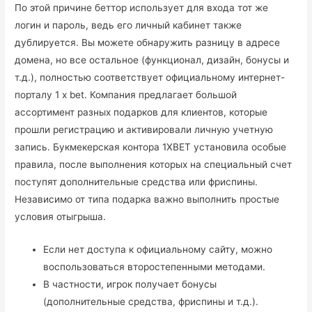
По этой причине беттор использует для входа тот же
логин и пароль, ведь его личный кабинет также
дублируется. Вы можете обнаружить разницу в адресе
домена, но все остальное (функционал, дизайн, бонусы и
т.д.), полностью соответствует официальному интернет-
порталу 1 x bet. Компания предлагает большой
ассортимент разных подарков для клиентов, которые
прошли регистрацию и активировали личную учетную
запись. Букмекерская контора 1XBET установила особые
правила, после выполнения которых на специальный счет
поступят дополнительные средства или фриспины.
Независимо от типа подарка важно выполнить простые
условия отыгрыша.
Если нет доступа к официальному сайту, можно
воспользоваться второстепенными методами.
В частности, игрок получает бонусы
(дополнительные средства, фриспины и т.д.).