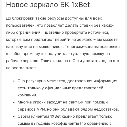
Новое зеркало БК 1xBet
До блокировки такие ресурсы доступны для всех
пользователей, что позволяет делать ставки без каких-
либо ограничений. Тщательно проверяйте источники,
которые вам предлагают перейти на зеркало – вы можете
натолкнуться на мошенников. Телеграм-каналы позволяют
в любое время суток получить актуальную ссылку на
рабочее зеркало. Таких каналов в Сети достаточно, но это
не всегда плюс.
Она регулярно меняется, достоверная информация
есть только у официальных представителей
компании.
Многие игроки заходят на сайт БК при помощи
сервисов VPN, но они обладают рядом недостатков.
Своим клиентам 1XBet казино предлагает только
самые выгодные коэффициенты (по сравнению с