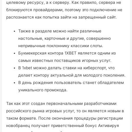
целевому ресурсу, а к серверу. Как правило, сервера не
блокируются провайдерами, поэтому это подключение не
распознается как попытка зайти на запрещенный сайт.
Также в разделе можно найти различные
настольные, карточные и другие, совершенно
непривычные поклоннику классики слоты.
Букмекерская контора 1XBET является одним из
самых известных поставщиков игорных услуг.
В 1xbet можно делать ставки на киберспорт, что
делает контору актуальной для молодого поколения.
В день рождения пользователь станет обладателем
уникального промокода.
Так как этот создан первоначальными разработчиками
российского рынка игровых услуг, то он является новым в
таком формате. После окончания процедуры регистрации
новобранец получает приветственный бонус Активируя