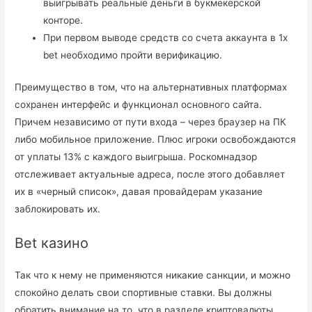
выигрывать реальные деньги в букмекерской
конторе.
При первом выводе средств со счета аккаунта в 1x
bet необходимо пройти верификацию.
Преимущество в том, что на альтернативных платформах
сохранен интерфейс и функционал основного сайта.
Причем независимо от пути входа – через браузер на ПК
либо мобильное приложение. Плюс игроки освобождаются
от уплаты 13% с каждого выигрыша. Роскомнадзор
отслеживает актуальные адреса, после этого добавляет
их в «черный список», давая провайдерам указание
заблокировать их.
Bet казино
Так что к нему не применяются никакие санкции, и можно
спокойно делать свои спортивные ставки. Вы должны
обратить внимание на то, что в разделе криптовалюты