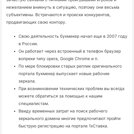
нежеланием вникнуть в ситуацию, поэтому они весьма
субъективны. Встречаются и происки конкурентов,
продвигающих свою контору.
Свою деятельность букмекер начал еще в 2007 году
в России.
Он работает через встроенный в телефон браузер
вопреки типу opera, Google Chrome и п.
По мере блокировки старых реплик оригинального
портала букмекер выпускает новые рабочие
зеркала.
При возникновении технических проблем вы всегда
можете обратиться за помощью к нашим
специалистам.
Ввиду временных затрат на поиск рабочего
зеркального домена многие предпочитают пройти
быструю регистрацию на портале 1хСтавка.