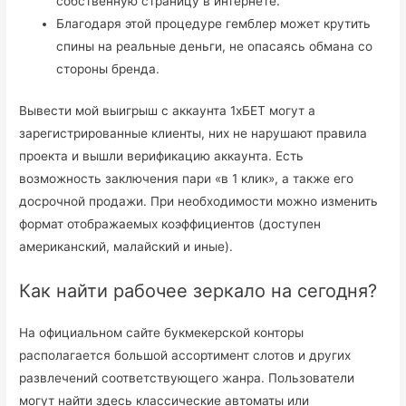
собственную страницу в интернете.
Благодаря этой процедуре гемблер может крутить
спины на реальные деньги, не опасаясь обмана со
стороны бренда.
Вывести мой выигрыш с аккаунта 1хБЕТ могут а
зарегистрированные клиенты, них не нарушают правила
проекта и вышли верификацию аккаунта. Есть
возможность заключения пари «в 1 клик», а также его
досрочной продажи. При необходимости можно изменить
формат отображаемых коэффициентов (доступен
американский, малайский и иные).
Как найти рабочее зеркало на сегодня?
На официальном сайте букмекерской конторы
располагается большой ассортимент слотов и других
развлечений соответствующего жанра. Пользователи
могут найти здесь классические автоматы или