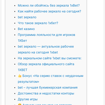
Можно ли обойтись без зеркала 1xBet?
Как найти рабочее зеркало на сегодня?
bet зеркало
Что такое зеркало 1хбет?
Bet казино
Программа лояльности для игроков
1ХБет
bet зеркало — актуальное рабочее
зеркало на сегодня 1xbet
На зеркальном сайте 1xbet вы сможете:
Обзор зеркала официального сайта
1XBET
Бонус «На серию ставок с неудачным
результатом»
bet – лучшая букмекерская компания
Достоинства и недостатки конторы
Другие игры