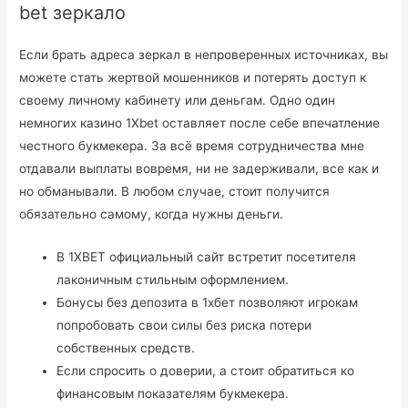
bet зеркало
Если брать адреса зеркал в непроверенных источниках, вы
можете стать жертвой мошенников и потерять доступ к
своему личному кабинету или деньгам. Одно один
немногих казино 1Xbet оставляет после себе впечатление
честного букмекера. За всё время сотрудничества мне
отдавали выплаты вовремя, ни не задерживали, все как и
но обманывали. В любом случае, стоит получится
обязательно самому, когда нужны деньги.
В 1XBET официальный сайт встретит посетителя
лаконичным стильным оформлением.
Бонусы без депозита в 1хбет позволяют игрокам
попробовать свои силы без риска потери
собственных средств.
Если спросить о доверии, а стоит обратиться ко
финансовым показателям букмекера.