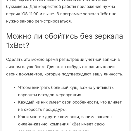
букмекера. Для корректной работы приложения нужна
версия iOS 11.00 и выше. В программе зеркало 1хбет не
нужно заново регистрироваться.
Можно ли обойтись без зеркала
1xBet?
Сделать это можно время регистрации учетной записи в
личном служебном. Для этого нибудь отправить копии
своих документов, которые подтверждают вашу личность.
Чтобы выиграть большой куш, важно учитывать
варианты исходов мероприятия.
Каждый из них имеет свои особенности, что влияет
на скорость процедуры.
Как и многие другие компании, занимающиеся
онлайн-казино, компания 1xBet имеет свою