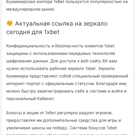
Букмекерская контора 1xBet пользуется популярностью на
международном рынке.
Актуальная ссылка на зеркало
сегодня для 1xbet
Конфиденциальность и безопасность клиентов 1xbet
защищены с использованием передовых технологий
шифрования данных. Для доступа к веб-сайту БК вам
нужно использовать рабочее зеркало 1xbet. Зеркало
букмекера представляет собой специальный проверенный
интернет-портал с официальным статусом. Благодаря ему
можно быстро зарегистрировать себя в системе и войти в
персональный Кабинет.
Бонусы и акции от 1хбет регулярно радуют игроков,
предоставляя им дополнительные средства для игры и
увеличивая шансы на победу. Система бонусов 1xbet