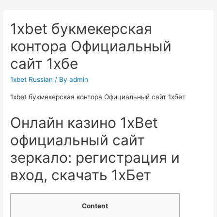
1xbet букмекерская
контора Официальный
сайт 1хбе
1xbet Russian
/ By
admin
1xbet букмекерская контора Официальный сайт 1хбет
Онлайн казино 1xBet
официальный сайт
зеркало: регистрация и
вход, скачать 1хБет
Content