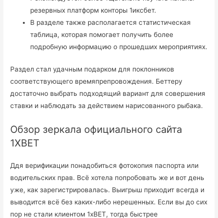
резервных платформ конторы 1иксбет.
В разделе также располагается статистическая
таблица, которая помогает получить более
подробную информацию о прошедших мероприятиях.
Раздел стал удачным подарком для поклонников
соответствующего времяпрепровождения. Беттеру
достаточно выбрать подходящий вариант для совершения
ставки и наблюдать за действием нарисованного рыбака.
Обзор зеркала официального сайта
1XBET
Ддя верификации понадобиться фотокопия паспорта или
водительских прав. Всё хотела попробовать же и вот день
уже, как зарегистрировалась. Выигрыш приходит всегда и
выводится всё без каких-либо нерешенных. Если вы до сих
пор не стали клиентом 1xBET, тогда быстрее