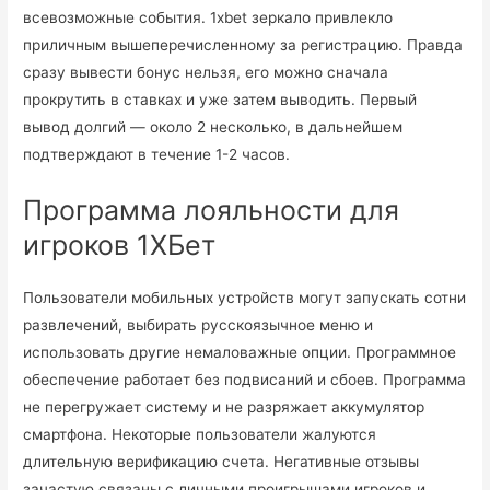
всевозможные события. 1xbet зеркало привлекло
приличным вышеперечисленному за регистрацию. Правда
сразу вывести бонус нельзя, его можно сначала
прокрутить в ставках и уже затем выводить. Первый
вывод долгий — около 2 несколько, в дальнейшем
подтверждают в течение 1-2 часов.
Программа лояльности для
игроков 1ХБет
Пользователи мобильных устройств могут запускать сотни
развлечений, выбирать русскоязычное меню и
использовать другие немаловажные опции. Программное
обеспечение работает без подвисаний и сбоев. Программа
не перегружает систему и не разряжает аккумулятор
смартфона. Некоторые пользователи жалуются
длительную верификацию счета. Негативные отзывы
зачастую связаны с личными проигрышами игроков и