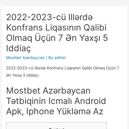
2022-2023-cü Illərdə
Konfrans Liqasının Qalibi
Olmaq Üçün 7 Ən Yaxşı 5
Iddiaç
Mostbet Azerbaycan
/ By
admin
2022-2023-cü Illərdə Konfrans Liqasının Qalibi Olmaq Üçün 7
Ən Yaxşı 5 Iddiaçı
Mostbet Azərbaycan
Tətbiqinin Icmalı Android
Apk, Iphone Yükləmə Az