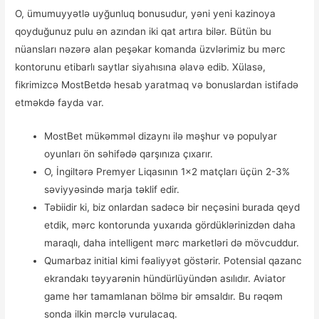
O, ümumuyyətlə uyğunluq bonusudur, yəni yeni kazinoya
qoyduğunuz pulu ən azından iki qat artıra bilər. Bütün bu
nüansları nəzərə alan peşəkar komanda üzvlərimiz bu mərc
kontorunu etibarlı saytlar siyahısına əlavə edib. Xülasə,
fikrimizcə MostBetdə hesab yaratmaq və bonuslardan istifadə
etməkdə fayda var.
MostBet mükəmməl dizaynı ilə məşhur və populyar
oyunları ön səhifədə qarşınıza çıxarır.
O, İngiltərə Premyer Liqasının 1×2 matçları üçün 2-3%
səviyyəsində marja təklif edir.
Təbiidir ki, biz onlardan sadəcə bir neçəsini burada qeyd
etdik, mərc kontorunda yuxarıda gördüklərinizdən daha
maraqlı, daha intelligent mərc marketləri də mövcuddur.
Qumarbaz initial kimi fəaliyyət göstərir. Potensial qazanc
ekrandakı təyyarənin hündürlüyündən asılıdır. Aviator
game hər tamamlanan bölmə bir əmsaldır. Bu rəqəm
sonda ilkin mərclə vurulacaq.