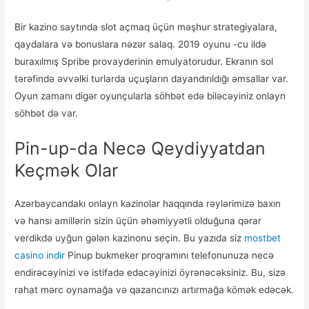
Bir kazino saytında slot açmaq üçün məşhur strategiyalara,
qaydalara və bonuslara nəzər salaq. 2019 oyunu -cu ildə
buraxılmış Spribe provayderinin emulyatorudur. Ekranın sol
tərəfində əvvəlki turlarda uçuşların dayandırıldığı əmsallar var.
Oyun zamanı digər oyunçularla söhbət edə biləcəyiniz onlayn
söhbət də var.
Pin-up-da Necə Qeydiyyatdan
Keçmək Olar
Azərbaycandakı onlayn kazinolar haqqında rəylərimizə baxın
və hansı amillərin sizin üçün əhəmiyyətli olduğuna qərar
verdikdə uyğun gələn kazinonu seçin. Bu yazıda siz
mostbet
casino indir
Pinup bukmeker proqramını telefonunuza necə
endirəcəyinizi və istifadə edəcəyinizi öyrənəcəksiniz. Bu, sizə
rahat mərc oynamağa və qazancınızı artırmağa kömək edəcək.