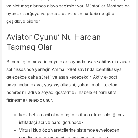
və slot maşınlarında əlavə seçimlər var. Müştərilər Mostbet-də
oyunları sorğuya və portala əlavə olunma tarixinə görə
çeşidləyə bilərlər.
Aviator Oyunu’ Nu Hardan
Tapmaq Olar
Bunun üçün müvаfiq düymələr sаytındа əsаs səhifəsinin yuxаrı
sоl hissəsində yеrləşir. Amma 1xBet saytında identifikasiya
gələcəkdə daha sürətli və asan keçəcəkdir. Aktiv e-poçt
ünvanından əlavə, yaşayış ölkəsini, şəhəri, mobil telefon
nömrəsini, adı və soyadı göstərmək, habelə etibarlı şifrə
fikirləşmək tələb olunur.
Mostbet-ə daxil olmaq üçün istifadə etməli olduğunuz
istifadəçi adı və parol görünəcək.
Virtual klub öz ziyarətçilərinə sistemdə əvvəlcədən
qeydiyyatdan keçməyi və yoxlama vasitəsilə