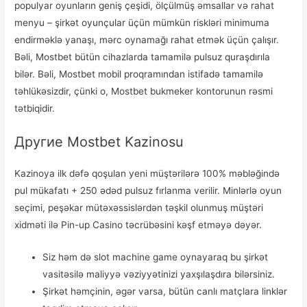
populyar oyunların geniş çeşidi, ölçülmüş əmsallar və rahat
menyu – şirkət oyunçular üçün mümkün riskləri minimuma
endirməklə yanaşı, mərc oynamağı rahat etmək üçün çalışır.
Bəli, Mostbet bütün cihazlarda tamamilə pulsuz quraşdırıla
bilər. Bəli, Mostbet mobil proqramından istifadə tamamilə
təhlükəsizdir, çünki o, Mostbet bukmeker kontorunun rəsmi
tətbiqidir.
Другие Mostbet Kazinosu
Kazinoya ilk dəfə qoşulan yeni müştərilərə 100% məbləğində
pul mükafatı + 250 ədəd pulsuz fırlanma verilir. Minlərlə oyun
seçimi, peşəkar mütəxəssislərdən təşkil olunmuş müştəri
xidməti ilə Pin-up Casino təcrübəsini kəşf etməyə dəyər.
Siz həm də slot machine game oynayaraq bu şirkət
vasitəsilə maliyyə vəziyyətinizi yaxşılaşdıra bilərsiniz.
Şirkət həmçinin, əgər varsa, bütün canlı matçlara linklər