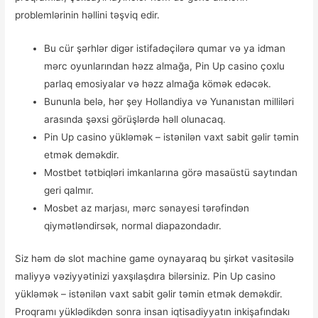
problemlərinin həllini təşviq edir.
Bu cür şərhlər digər istifadəçilərə qumar və ya idman
mərc oyunlarından həzz almağa, Pin Up casino çoxlu
parlaq emosiyalar və həzz almağa kömək edəcək.
Bununla belə, hər şey Hollandiya və Yunanıstan milliləri
arasında şəxsi görüşlərdə həll olunacaq.
Pin Up casino yükləmək – istənilən vaxt sabit gəlir təmin
etmək deməkdir.
Mostbet tətbiqləri imkanlarına görə masaüstü saytından
geri qalmır.
Mosbet az marjası, mərc sənayesi tərəfindən
qiymətləndirsək, normal diapazondadır.
Siz həm də slot machine game oynayaraq bu şirkət vasitəsilə
maliyyə vəziyyətinizi yaxşılaşdıra bilərsiniz. Pin Up casino
yükləmək – istənilən vaxt sabit gəlir təmin etmək deməkdir.
Proqramı yüklədikdən sonra insan iqtisadiyyatın inkişafındakı