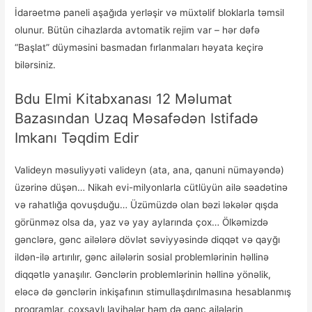
İdarəetmə paneli aşağıda yerləşir və müxtəlif bloklarla təmsil
olunur. Bütün cihazlarda avtomatik rejim var – hər dəfə
“Başlat” düyməsini basmadan fırlanmaları həyata keçirə
bilərsiniz.
Bdu Elmi Kitabxanası 12 Məlumat
Bazasından Uzaq Məsafədən Istifadə
Imkanı Təqdim Edir
Valideyn məsuliyyəti valideyn (ata, ana, qanuni nümayəndə)
üzərinə düşən… Nikah evi-milyonlarla cütlüyün ailə səadətinə
və rahatlığa qovuşduğu… Üzümüzdə olan bəzi ləkələr qışda
görünməz olsa da, yaz və yay aylarında çox… Ölkəmizdə
gənclərə, gənc ailələrə dövlət səviyyəsində diqqət və qayğı
ildən-ilə artırılır, gənc ailələrin sosial problemlərinin həllinə
diqqətlə yanaşılır. Gənclərin problemlərinin həllinə yönəlik,
eləcə də gənclərin inkişafının stimullaşdırılmasına hesablanmış
proqramlar, çoxsaylı layihələr həm də gənc ailələrin