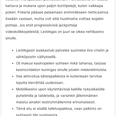
kattava ja mukana upon paljon korttipelejä, kuten vaikkapa
pokeri. Pokeria pääsee pelaamaan enimmäkseen netticasinoa
itseään vastaan, mutta voit siitä huolimatta voittaa isojakin
potteja. Jos etsit progressiivisiä jackpotteja
videokolikkopeleistä, LeoVegas on juuri se oikea nettikasino
sinulle.
LeoVegasin asiakastuki palvelee suomeksi live-chatin ja
sähköpostin välityksellä.
Oli makusi kasinopelien suhteen mikä tahansa, tarjoaa
kasinoviidakon kuningas sinulle jotakin mielenkiintoista.
Itse aktivoitua käteispalkkiota ei kuitenkaan tarvitse
lopulta kierrättää uudestaan.
Mobiilikasino upon käytettävissä kaikilla nykyaikaisilla
puhelimilla ja tableteilla, ja varsinkin jälkimmäinen
maistui ainakin testiryhmällemme erinomaisesti.
Tämä etu ei sisällä talletuspakkoa, vaan palkinto on
puhtaasti tilin luomisesta.