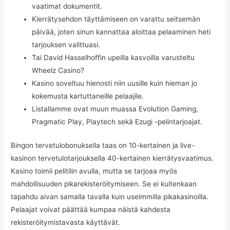
vaatimat dokumentit.
Kierrätysehdon täyttämiseen on varattu seitsemän
päivää, joten sinun kannattaa aloittaa pelaaminen heti
tarjouksen valittuasi.
Tai David Hasselhoffin upeilla kasvoilla varusteltu
Wheelz Casino?
Kasino soveltuu hienosti niin uusille kuin hieman jo
kokemusta kartuttaneille pelaajile.
Listallamme ovat muun muassa Evolution Gaming,
Pragmatic Play, Playtech sekä Ezugi -pelintarjoajat.
Bingon tervetulobonuksella taas on 10-kertainen ja live-
kasinon tervetulotarjouksella 40-kertainen kierrätysvaatimus.
Kasino toimii pelitilin avulla, mutta se tarjoaa myös
mahdollisuuden pikarekisteröitymiseen. Se ei kuitenkaan
tapahdu aivan samalla tavalla kuin useimmilla pikakasinoilla.
Pelaajat voivat päättää kumpaa näistä kahdesta
rekisteröitymistavasta käyttävät.