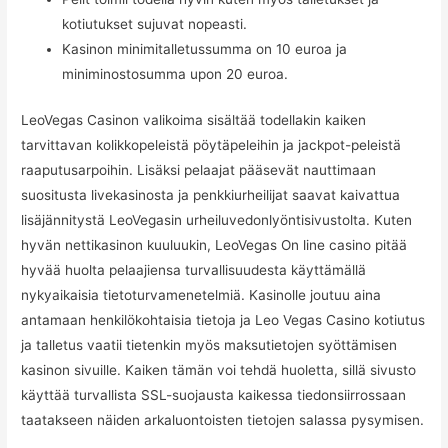
kotiutukset sujuvat nopeasti.
Kasinon minimitalletussumma on 10 euroa ja
miniminostosumma upon 20 euroa.
LeoVegas Casinon valikoima sisältää todellakin kaiken
tarvittavan kolikkopeleistä pöytäpeleihin ja jackpot-peleistä
raaputusarpoihin. Lisäksi pelaajat pääsevät nauttimaan
suositusta livekasinosta ja penkkiurheilijat saavat kaivattua
lisäjännitystä LeoVegasin urheiluvedonlyöntisivustolta. Kuten
hyvän nettikasinon kuuluukin, LeoVegas On line casino pitää
hyvää huolta pelaajiensa turvallisuudesta käyttämällä
nykyaikaisia tietoturvamenetelmiä. Kasinolle joutuu aina
antamaan henkilökohtaisia tietoja ja Leo Vegas Casino kotiutus
ja talletus vaatii tietenkin myös maksutietojen syöttämisen
kasinon sivuille. Kaiken tämän voi tehdä huoletta, sillä sivusto
käyttää turvallista SSL-suojausta kaikessa tiedonsiirrossaan
taatakseen näiden arkaluontoisten tietojen salassa pysymisen.