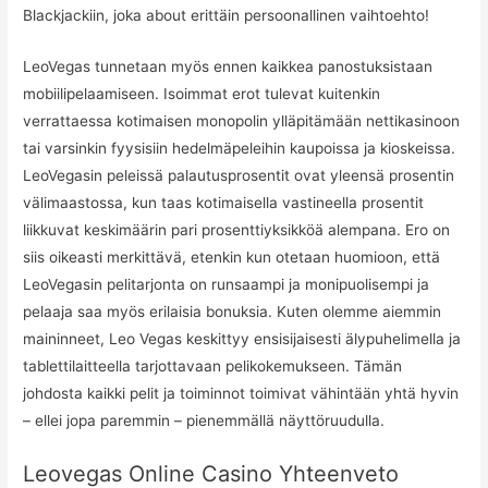
Blackjackiin, joka about erittäin persoonallinen vaihtoehto!
LeoVegas tunnetaan myös ennen kaikkea panostuksistaan
mobiilipelaamiseen. Isoimmat erot tulevat kuitenkin
verrattaessa kotimaisen monopolin ylläpitämään nettikasinoon
tai varsinkin fyysisiin hedelmäpeleihin kaupoissa ja kioskeissa.
LeoVegasin peleissä palautusprosentit ovat yleensä prosentin
välimaastossa, kun taas kotimaisella vastineella prosentit
liikkuvat keskimäärin pari prosenttiyksikköä alempana. Ero on
siis oikeasti merkittävä, etenkin kun otetaan huomioon, että
LeoVegasin pelitarjonta on runsaampi ja monipuolisempi ja
pelaaja saa myös erilaisia bonuksia. Kuten olemme aiemmin
maininneet, Leo Vegas keskittyy ensisijaisesti älypuhelimella ja
tablettilaitteella tarjottavaan pelikokemukseen. Tämän
johdosta kaikki pelit ja toiminnot toimivat vähintään yhtä hyvin
– ellei jopa paremmin – pienemmällä näyttöruudulla.
Leovegas Online Casino Yhteenveto