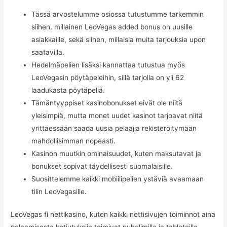
Tässä arvostelumme osiossa tutustumme tarkemmin
siihen, millainen LeoVegas added bonus on uusille
asiakkaille, sekä siihen, millaisia muita tarjouksia upon
saatavilla.
Hedelmäpelien lisäksi kannattaa tutustua myös
LeoVegasin pöytäpeleihin, sillä tarjolla on yli 62
laadukasta pöytäpeliä.
Tämäntyyppiset kasinobonukset eivät ole niitä
yleisimpiä, mutta monet uudet kasinot tarjoavat niitä
yrittäessään saada uusia pelaajia rekisteröitymään
mahdollisimman nopeasti.
Kasinon muutkin ominaisuudet, kuten maksutavat ja
bonukset sopivat täydellisesti suomalaisille.
Suosittelemme kaikki mobiilipelien ystäviä avaamaan
tilin LeoVegasille.
LeoVegas fi nettikasino, kuten kaikki nettisivujen toiminnot aina