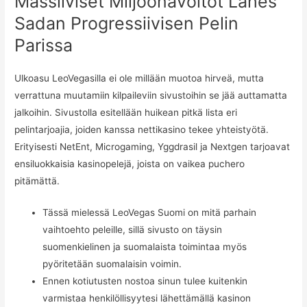
Massiiviset Miljoonavoitot Lähes
Sadan Progressiivisen Pelin
Parissa
Ulkoasu LeoVegasilla ei ole millään muotoa hirveä, mutta
verrattuna muutamiin kilpaileviin sivustoihin se jää auttamatta
jalkoihin. Sivustolla esitellään huikean pitkä lista eri
pelintarjoajia, joiden kanssa nettikasino tekee yhteistyötä.
Erityisesti NetEnt, Microgaming, Yggdrasil ja Nextgen tarjoavat
ensiluokkaisia kasinopelejä, joista on vaikea puchero
pitämättä.
Tässä mielessä LeoVegas Suomi on mitä parhain
vaihtoehto peleille, sillä sivusto on täysin
suomenkielinen ja suomalaista toimintaa myös
pyöritetään suomalaisin voimin.
Ennen kotiutusten nostoa sinun tulee kuitenkin
varmistaa henkilöllisyytesi lähettämällä kasinon