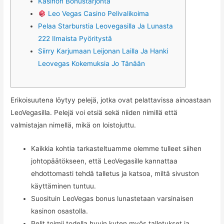
Kasinon Bonustarjonta
Leo Vegas Casino Pelivalikoima
Pelaa Starburstia Leovegasilla Ja Lunasta
222 Ilmaista Pyöritystä
Siirry Karjumaan Leijonan Lailla Ja Hanki
Leovegas Kokemuksia Jo Tänään
Erikoisuutena löytyy pelejä, jotka ovat pelattavissa ainoastaan
LeoVegasilla. Pelejä voi etsiä sekä niiden nimillä että
valmistajan nimellä, mikä on loistojuttu.
Kaikkia kohtia tarkasteltuamme olemme tulleet siihen
johtopäätökseen, että LeoVegasille kannattaa
ehdottomasti tehdä talletus ja katsoa, miltä sivuston
käyttäminen tuntuu.
Suosituin LeoVegas bonus lunastetaan varsinaisen
kasinon osastolla.
Pelit toimii todella hyvin kuten myös talletukset ja