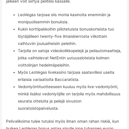
jälkeen voit siirtyä pelitilisi kassalle.
LeoVegas tarjoaa siis monia kasinoita enemmän ja
monipuolisemmin bonuksia.
Kukin korttipakkoihin piilotetuista bonuskorteista tuo
löytäjälleen twenty-five ilmaiskierrosta viikottain
vaihtuviin jouluaiheisiin peleihin.
Tarjolla on satoja videokolikkopelejä ja peliautomaatteja,
jotka vaihtelevat NetEntin uutuussloteista kolmen
voittolinjan hedelmäpeleihin.
Myös LeoVegas livekasino tarjoaa saatavillesi useita
erilaisia variaatioita Baccaratista.
Vedonlyöntituotteeseen kuuluu myös live-vedonlyönti,
minkä lisäksi vedonlyöjille on tarjolla myös mahdollisuus
seurata otteluita ja pelejä sivuston
suoratoistopalvelusta.
Pelivalikoima tulee tutuksi myös ilman oman rahan riskiä, kun
huikea LeoVegas bonus antaa sinulle jopa tuhannen euron