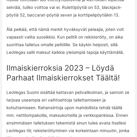
selviää, tuliko voittoa vai ei. Rulettipöytiä on 53, blackjack-
pöytiä 52, baccarat-pöytiä seven ja korttipelipöytiäkin 13.
Älä pelkää, että nämä merkit hyväksyvät pelaajia, joten voit
vapaasti valita suosikkisi. Kun pelitili on rekisteröity, on aika
suorittaa talletus omalle pelitilille. Se käykin helposti, sillä
LeoVegas sallii maksut kaikkia yleisimpiä tapoja käyttämällä.
Ilmaiskierroksia 2023 – Löydä
Parhaat Ilmaiskierrokset Täältä!
LeoVegas Suomi sisältää kattavan pelivalikoiman, ja samoin ze
tarjoaa useampia eri vaihtoehtoja tallettamiseen ja
kotiuttamiseen. Rahansiirtoja upon mahdollista tehdä täällä
mm. nettilompakoilla, maksukorteilla ja verkkopankissa. Ennen
ensimmäisen talletuksen tekemistä sinun tulee avata itsellesi
LeoVegas tili; rekisteröityminen vie korkeintaan minuutin, jonka