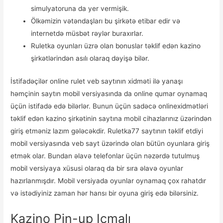
simulyatoruna da yer vermişik.
Ölkəmizin vətəndaşları bu şirkətə etibar edir və
internetdə müsbət rəylər buraxırlar.
Ruletka oyunları üzrə olan bonuslar təklif edən kazino
şirkətlərindən asılı olaraq dəyişə bilər.
İstifadəçilər online rulet veb saytının xidməti ilə yanaşı
həmçinin saytın mobil versiyasında da online qumar oynamaq
üçün istifadə edə bilərlər. Bunun üçün sadəcə onlinexidmətləri
təklif edən kazino şirkətinin saytına mobil cihazlarınız üzərindən
giriş etməniz lazım gələcəkdir. Ruletka77 saytının təklif etdiyi
mobil versiyasında veb sayt üzərində olan bütün oyunlara giriş
etmək olar. Bundan əlavə telefonlar üçün nəzərdə tutulmuş
mobil versiyaya xüsusi olaraq da bir sıra əlavə oyunlar
hazırlanmışdır. Mobil versiyada oyunlar oynamaq çox rahatdır
və istədiyiniz zaman hər hansı bir oyuna giriş edə bilərsiniz.
Kazino Pin-up Icmalı