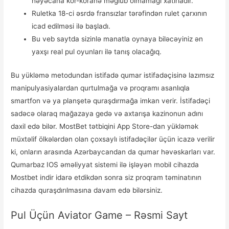
həyəcana kor-koranə məğıub olmamağı xatırladır.
Ruletka 18-ci əsrdə fransızlar tərəfindən rulet çarxının
icad edilməsi ilə başladı.
Bu veb saytda sizinlə manatla oynaya biləcəyiniz ən
yaxşı real pul oyunları ilə tanış olacağıq.
Bu yükləmə metodundan istifadə qumar istifadəçisinə lazımsız
manipulyasiyalardan qurtulmağa və proqramı asanlıqla
smartfon və ya planşetə quraşdırmağa imkan verir. İstifadəçi
sadəcə olaraq mağazaya gedə və axtarışa kazinonun adını
daxil edə bilər. MostBet tətbiqini App Store-dan yükləmək
müxtəlif ölkələrdən olan çoxsaylı istifadəçilər üçün icazə verilir
ki, onların arasında Azərbaycandan da qumar həvəskarları var.
Qumarbaz IOS əməliyyat sistemi ilə işləyən mobil cihazda
Mostbet indir idarə etdikdən sonra siz proqram təminatının
cihazda quraşdırılmasına davam edə bilərsiniz.
Pul Üçün Aviator Game – Rəsmi Sayt