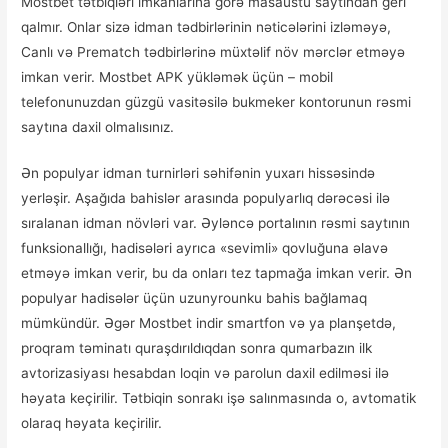
Mostbet tətbiqləri imkanlarına görə masaüstü saytından geri
qalmır. Onlar sizə idman tədbirlərinin nəticələrini izləməyə,
Canlı və Prematch tədbirlərinə müxtəlif növ mərclər etməyə
imkan verir. Mostbet APK yükləmək üçün – mobil
telefonunuzdan güzgü vasitəsilə bukmeker kontorunun rəsmi
saytına daxil olmalısınız.
Ən populyar idman turnirləri səhifənin yuxarı hissəsində
yerləşir. Aşağıda bahislər arasında populyarlıq dərəcəsi ilə
sıralanan idman növləri var. Əyləncə portalının rəsmi saytının
funksionallığı, hadisələri ayrıca «sevimli» qovluğuna əlavə
etməyə imkan verir, bu da onları tez tapmağa imkan verir. Ən
populyar hadisələr üçün uzunyrounku bahis bağlamaq
mümkündür. Əgər Mostbet indir smartfon və ya planşetdə,
proqram təminatı quraşdırıldıqdan sonra qumarbazın ilk
avtorizasiyası hesabdan loqin və parolun daxil edilməsi ilə
həyata keçirilir. Tətbiqin sonrakı işə salınmasında o, avtomatik
olaraq həyata keçirilir.