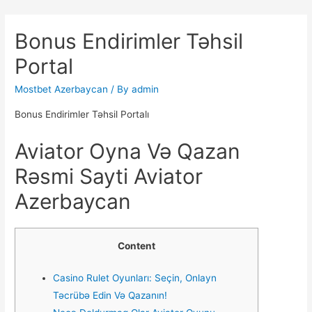
Bonus Endirimler Təhsil
Portal
Mostbet Azerbaycan
/ By
admin
Bonus Endirimler Təhsil Portalı
Aviator Oyna Və Qazan
Rəsmi Sayti Aviator
Azerbaycan
Content
Casino Rulet Oyunları: Seçin, Onlayn
Təcrübə Edin Və Qazanın!