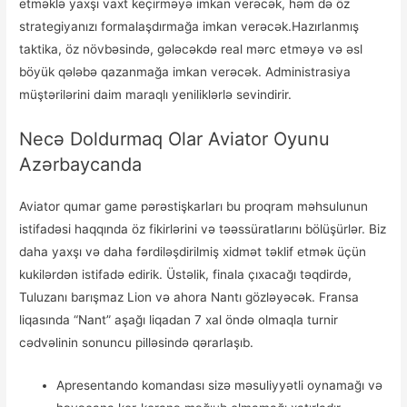
etməklə yaxşı vaxt keçirməyə imkan verəcək, həm də öz
strategiyanızı formalaşdırmağa imkan verəcək.Hazırlanmış
taktika, öz növbəsində, gələcəkdə real mərc etməyə və əsl
böyük qələbə qazanmağa imkan verəcək. Administrasiya
müştərilərini daim maraqlı yeniliklərlə sevindirir.
Necə Doldurmaq Olar Aviator Oyunu
Azərbaycanda
Aviator qumar game pərəstişkarları bu proqram məhsulunun
istifadəsi haqqında öz fikirlərini və təəssüratlarını bölüşürlər. Biz
daha yaxşı və daha fərdiləşdirilmiş xidmət təklif etmək üçün
kukilərdən istifadə edirik. Üstəlik, finala çıxacağı təqdirdə,
Tuluzanı barışmaz Lion və ahora Nantı gözləyəcək. Fransa
liqasında “Nant” aşağı liqadan 7 xal öndə olmaqla turnir
cədvəlinin sonuncu pilləsində qərarlaşıb.
Apresentando komandası sizə məsuliyyətli oynamağı və