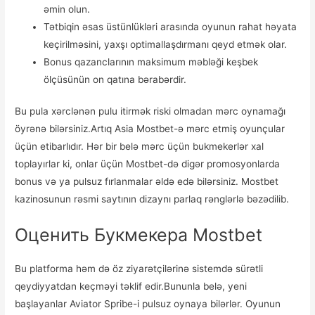
əmin olun.
Tətbiqin əsas üstünlükləri arasında oyunun rahat həyata
keçirilməsini, yaxşı optimallaşdırmanı qeyd etmək olar.
Bonus qazanclarının maksimum məbləği keşbek
ölçüsünün on qatına bərabərdir.
Bu pula xərclənən pulu itirmək riski olmadan mərc oynamağı
öyrənə bilərsiniz.Artıq Asia Mostbet-ə mərc etmiş oyunçular
üçün etibarlıdır. Hər bir belə mərc üçün bukmekerlər xal
toplayırlar ki, onlar üçün Mostbet-də digər promosyonlarda
bonus və ya pulsuz fırlanmalar əldə edə bilərsiniz. Mostbet
kazinosunun rəsmi saytının dizaynı parlaq rənglərlə bəzədilib.
Оценить Букмекера Mostbet
Bu platforma həm də öz ziyarətçilərinə sistemdə sürətli
qeydiyyatdan keçməyi təklif edir.Bununla belə, yeni
başlayanlar Aviator Spribe-i pulsuz oynaya bilərlər. Oyunun