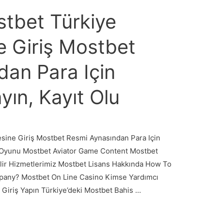
stbet Türkiye
 Giriş Mostbet
dan Para Için
yın, Kayıt Olu
sine Giriş Mostbet Resmi Aynasından Para Için
ə Oyunu Mostbet Aviator Game Content Mostbet
ilir Hizmetlerimiz Mostbet Lisans Hakkında How To
mpany? Mostbet On Line Casino Kimse Yardımcı
Giriş Yapın Türkiye’deki Mostbet Bahis …