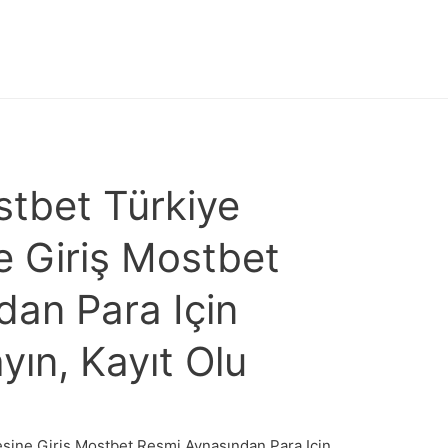
stbet Türkiye
 Giriş Mostbet
dan Para Için
yın, Kayıt Olu
sine Giriş Mostbet Resmi Aynasından Para Için