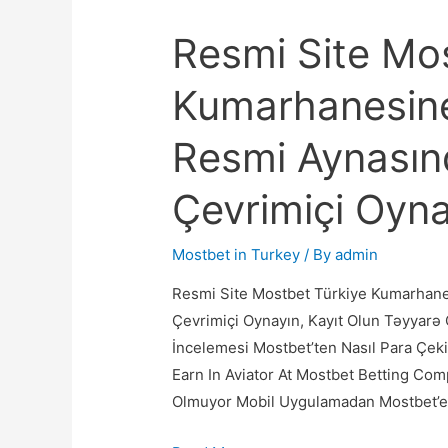
Resmi Site Mo
Kumarhanesine
Resmi Aynasın
Çevrimiçi Oyna
Mostbet in Turkey
/ By
admin
Resmi Site Mostbet Türkiye Kumarhane
Çevrimiçi Oynayın, Kayıt Olun Təyyar
İncelemesi Mostbet’ten Nasıl Para Çek
Earn In Aviator At Mostbet Betting Co
Olmuyor Mobil Uygulamadan Mostbet’e 