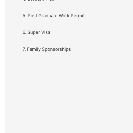
5. Post Graduate Work Permit
6. Super Visa
7. Family Sponsorships