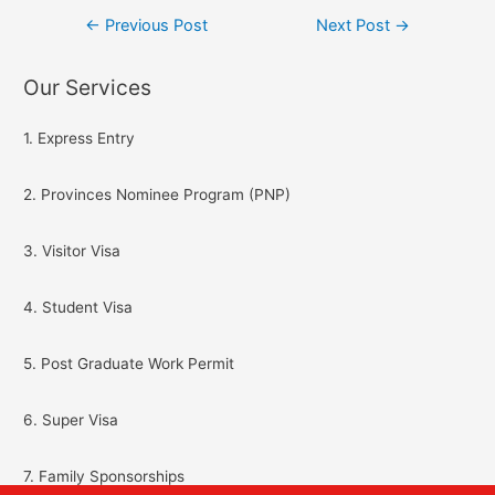
←
Previous Post
Next Post
→
Our Services
1. Express Entry
2. Provinces Nominee Program (PNP)
3. Visitor Visa
4. Student Visa
5. Post Graduate Work Permit
6. Super Visa
7. Family Sponsorships