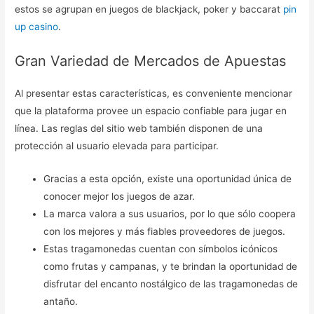
estos se agrupan en juegos de blackjack, poker y baccarat
pin
up casino
.
Gran Variedad de Mercados de Apuestas
Al presentar estas características, es conveniente mencionar
que la plataforma provee un espacio confiable para jugar en
línea. Las reglas del sitio web también disponen de una
protección al usuario elevada para participar.
Gracias a esta opción, existe una oportunidad única de
conocer mejor los juegos de azar.
La marca valora a sus usuarios, por lo que sólo coopera
con los mejores y más fiables proveedores de juegos.
Estas tragamonedas cuentan con símbolos icónicos
como frutas y campanas, y te brindan la oportunidad de
disfrutar del encanto nostálgico de las tragamonedas de
antaño.