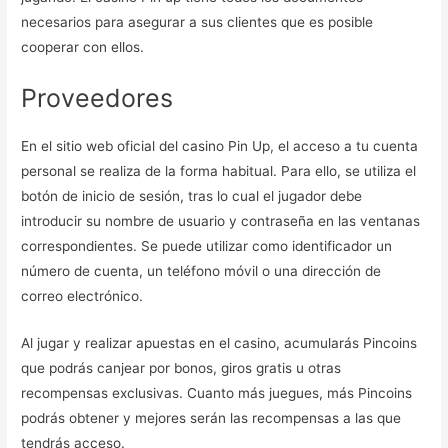
necesarios para asegurar a sus clientes que es posible
cooperar con ellos.
Proveedores
En el sitio web oficial del casino Pin Up, el acceso a tu cuenta
personal se realiza de la forma habitual. Para ello, se utiliza el
botón de inicio de sesión, tras lo cual el jugador debe
introducir su nombre de usuario y contraseña en las ventanas
correspondientes. Se puede utilizar como identificador un
número de cuenta, un teléfono móvil o una dirección de
correo electrónico.
Al jugar y realizar apuestas en el casino, acumularás Pincoins
que podrás canjear por bonos, giros gratis u otras
recompensas exclusivas. Cuanto más juegues, más Pincoins
podrás obtener y mejores serán las recompensas a las que
tendrás acceso.