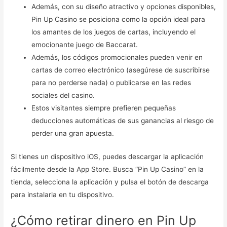
Además, con su diseño atractivo y opciones disponibles,
Pin Up Casino se posiciona como la opción ideal para
los amantes de los juegos de cartas, incluyendo el
emocionante juego de Baccarat.
Además, los códigos promocionales pueden venir en
cartas de correo electrónico (asegúrese de suscribirse
para no perderse nada) o publicarse en las redes
sociales del casino.
Estos visitantes siempre prefieren pequeñas
deducciones automáticas de sus ganancias al riesgo de
perder una gran apuesta.
Si tienes un dispositivo iOS, puedes descargar la aplicación
fácilmente desde la App Store. Busca “Pin Up Casino” en la
tienda, selecciona la aplicación y pulsa el botón de descarga
para instalarla en tu dispositivo.
¿Cómo retirar dinero en Pin Up