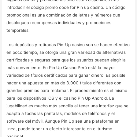
introducir el código promo code for Pin up casino. Un código
promocional es una combinación de letras y números que
desbloquea recompensas individuales y promociones
temporales.
Los depósitos y retiradas Pin-Up casino son se hacen efectivo
en poco tiempo, se otorga una gran variedad de alternativas
certificadas y seguras para que los usuarios puedan elegir la
más conveniente. En Pin Up Casino Perú está la mayor
variedad de títulos certificados para ganar dinero. Es posible
hacer una apuesta en más de 3.000 títulos diferentes con
grandes premios para reclamar. El procedimiento es el mismo
para los dispositivos iOS y el casino Pin Up Android. La
jugabilidad es mucho más sencilla al tener una interfaz que se
adapta a todas las pantallas, modelos de teléfonos y el
software del móvil. Aunque Pin Up sea una plataforma en
línea, puede tener un efecto interesante en el turismo
nacional.