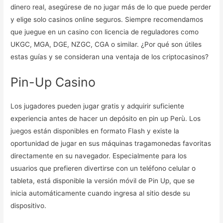
dinero real, asegúrese de no jugar más de lo que puede perder
y elige solo casinos online seguros. Siempre recomendamos
que juegue en un casino con licencia de reguladores como
UKGC, MGA, DGE, NZGC, CGA o similar. ¿Por qué son útiles
estas guías y se consideran una ventaja de los criptocasinos?
Pin-Up Casino
Los jugadores pueden jugar gratis y adquirir suficiente
experiencia antes de hacer un depósito en pin up Perù. Los
juegos están disponibles en formato Flash y existe la
oportunidad de jugar en sus máquinas tragamonedas favoritas
directamente en su navegador. Especialmente para los
usuarios que prefieren divertirse con un teléfono celular o
tableta, está disponible la versión móvil de Pin Up, que se
inicia automáticamente cuando ingresa al sitio desde su
dispositivo.