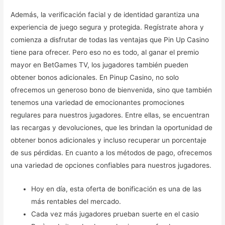
Además, la verificación facial y de identidad garantiza una
experiencia de juego segura y protegida. Regístrate ahora y
comienza a disfrutar de todas las ventajas que Pin Up Casino
tiene para ofrecer. Pero eso no es todo, al ganar el premio
mayor en BetGames TV, los jugadores también pueden
obtener bonos adicionales. En Pinup Casino, no solo
ofrecemos un generoso bono de bienvenida, sino que también
tenemos una variedad de emocionantes promociones
regulares para nuestros jugadores. Entre ellas, se encuentran
las recargas y devoluciones, que les brindan la oportunidad de
obtener bonos adicionales y incluso recuperar un porcentaje
de sus pérdidas. En cuanto a los métodos de pago, ofrecemos
una variedad de opciones confiables para nuestros jugadores.
Hoy en día, esta oferta de bonificación es una de las
más rentables del mercado.
Cada vez más jugadores prueban suerte en el casio