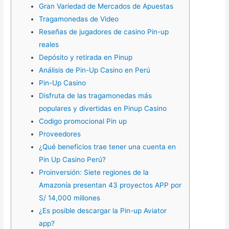
Gran Variedad de Mercados de Apuestas
Tragamonedas de Video
Reseñas de jugadores de casino Pin-up
reales
Depósito y retirada en Pinup
Análisis de Pin-Up Casino en Perú
Pin-Up Casino
Disfruta de las tragamonedas más
populares y divertidas en Pinup Casino
Codigo promocional Pin up
Proveedores
¿Qué beneficios trae tener una cuenta en
Pin Up Casino Perú?
Proinversión: Siete regiones de la
Amazonía presentan 43 proyectos APP por
S/ 14,000 millones
¿Es posible descargar la Pin-up Aviator
app?