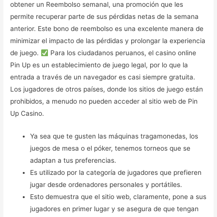
obtener un Reembolso semanal, una promoción que les
permite recuperar parte de sus pérdidas netas de la semana
anterior. Este bono de reembolso es una excelente manera de
minimizar el impacto de las pérdidas y prolongar la experiencia
de juego.
Para los ciudadanos peruanos, el casino online
Pin Up es un establecimiento de juego legal, por lo que la
entrada a través de un navegador es casi siempre gratuita.
Los jugadores de otros países, donde los sitios de juego están
prohibidos, a menudo no pueden acceder al sitio web de Pin
Up Casino.
Ya sea que te gusten las máquinas tragamonedas, los
juegos de mesa o el póker, tenemos torneos que se
adaptan a tus preferencias.
Es utilizado por la categoría de jugadores que prefieren
jugar desde ordenadores personales y portátiles.
Esto demuestra que el sitio web, claramente, pone a sus
jugadores en primer lugar y se asegura de que tengan