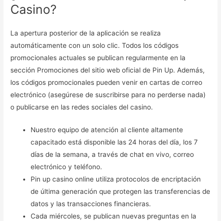
Casino?
La apertura posterior de la aplicación se realiza
automáticamente con un solo clic. Todos los códigos
promocionales actuales se publican regularmente en la
sección Promociones del sitio web oficial de Pin Up. Además,
los códigos promocionales pueden venir en cartas de correo
electrónico (asegúrese de suscribirse para no perderse nada)
o publicarse en las redes sociales del casino.
Nuestro equipo de atención al cliente altamente
capacitado está disponible las 24 horas del día, los 7
días de la semana, a través de chat en vivo, correo
electrónico y teléfono.
Pin up casino online utiliza protocolos de encriptación
de última generación que protegen las transferencias de
datos y las transacciones financieras.
Cada miércoles, se publican nuevas preguntas en la