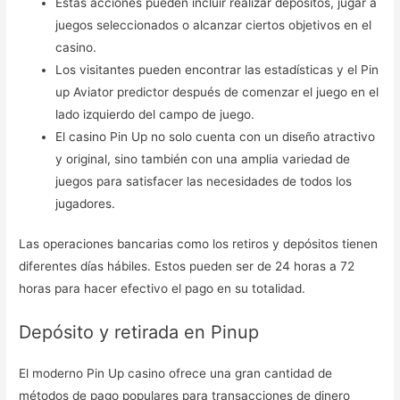
Estas acciones pueden incluir realizar depósitos, jugar a
juegos seleccionados o alcanzar ciertos objetivos en el
casino.
Los visitantes pueden encontrar las estadísticas y el Pin
up Aviator predictor después de comenzar el juego en el
lado izquierdo del campo de juego.
El casino Pin Up no solo cuenta con un diseño atractivo
y original, sino también con una amplia variedad de
juegos para satisfacer las necesidades de todos los
jugadores.
Las operaciones bancarias como los retiros y depósitos tienen
diferentes días hábiles. Estos pueden ser de 24 horas a 72
horas para hacer efectivo el pago en su totalidad.
Depósito y retirada en Pinup
El moderno Pin Up casino ofrece una gran cantidad de
métodos de pago populares para transacciones de dinero