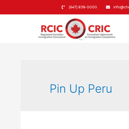
(647) 838-0000
info@ch
Pin Up Peru