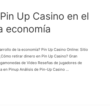
Pin Up Casino en el
la economía
rrollo de la economía? Pin Up Casino Online: Sitio
 ¿Cómo retirar dinero en Pin Up Casino? Gran
agamonedas de Video Reseñas de jugadores de
da en Pinup Análisis de Pin-Up Casino …