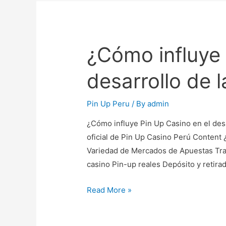
¿Cómo influye 
desarrollo de 
Pin Up Peru
/ By
admin
¿Cómo influye Pin Up Casino en el desa
oficial de Pin Up Casino Perú Content
Variedad de Mercados de Apuestas Tr
casino Pin-up reales Depósito y retira
Read More »