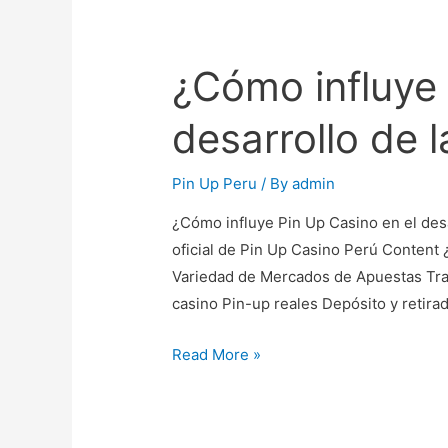
¿Cómo influye 
desarrollo de 
Pin Up Peru
/ By
admin
¿Cómo influye Pin Up Casino en el desa
oficial de Pin Up Casino Perú Content
Variedad de Mercados de Apuestas Tr
casino Pin-up reales Depósito y retira
Read More »