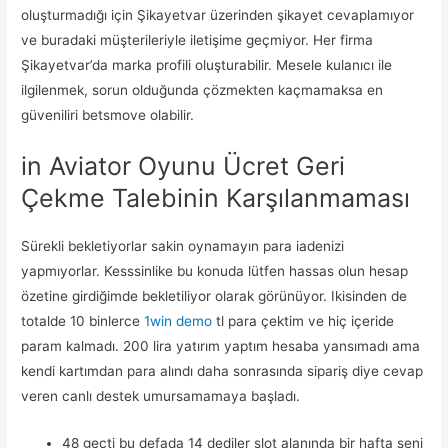
oluşturmadığı için Şikayetvar üzerinden şikayet cevaplamıyor
ve buradaki müşterileriyle iletişime geçmiyor. Her firma
Şikayetvar’da marka profili oluşturabilir. Mesele kulanıcı ile
ilgilenmek, sorun olduğunda çözmekten kaçmamaksa en
güveniliri betsmove olabilir.
in Aviator Oyunu Ücret Geri
Çekme Talebinin Karşılanmaması
Sürekli bekletiyorlar sakin oynamayın para iadenizi
yapmıyorlar. Kesssinlike bu konuda lütfen hassas olun hesap
özetine girdiğimde bekletiliyor olarak görünüyor. Ikisinden de
totalde 10 binlerce
1win demo
tl para çektim ve hiç içeride
param kalmadı. 200 lira yatırım yaptım hesaba yansımadı ama
kendi kartımdan para alındı daha sonrasında sipariş diye cevap
veren canlı destek umursamamaya başladı.
48 geçti bu defada 14 dediler slot alanında bir hafta seni