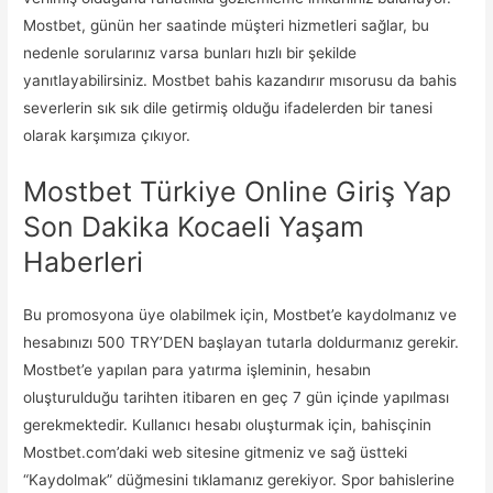
Mostbet, günün her saatinde müşteri hizmetleri sağlar, bu
nedenle sorularınız varsa bunları hızlı bir şekilde
yanıtlayabilirsiniz. Mostbet bahis kazandırır mısorusu da bahis
severlerin sık sık dile getirmiş olduğu ifadelerden bir tanesi
olarak karşımıza çıkıyor.
Mostbet Türkiye Online Giriş Yap
Son Dakika Kocaeli Yaşam
Haberleri
Bu promosyona üye olabilmek için, Mostbet’e kaydolmanız ve
hesabınızı 500 TRY’DEN başlayan tutarla doldurmanız gerekir.
Mostbet’e yapılan para yatırma işleminin, hesabın
oluşturulduğu tarihten itibaren en geç 7 gün içinde yapılması
gerekmektedir. Kullanıcı hesabı oluşturmak için, bahisçinin
Mostbet.com’daki web sitesine gitmeniz ve sağ üstteki
“Kaydolmak” düğmesini tıklamanız gerekiyor. Spor bahislerine