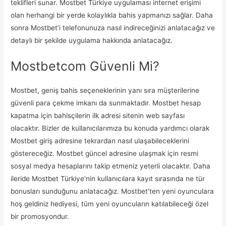
teklifleri sunar. Mostbet Türkiye uygulaması internet erişimi
olan herhangi bir yerde kolaylıkla bahis yapmanızı sağlar. Daha
sonra Mostbet’i telefonunuza nasıl indireceğinizi anlatacağız ve
detaylı bir şekilde uygulama hakkında anlatacağız.
Mostbetcom Güvenli Mi?
Mostbet, geniş bahis seçeneklerinin yanı sıra müşterilerine
güvenli para çekme imkanı da sunmaktadır. Mostbet hesap
kapatma için bahisçilerin ilk adresi sitenin web sayfası
olacaktır. Bizler de kullanıcılarımıza bu konuda yardımcı olarak
Mostbet giriş adresine tekrardan nasıl ulaşabileceklerini
göstereceğiz. Mostbet güncel adresine ulaşmak için resmi
sosyal medya hesaplarını takip etmeniz yeterli olacaktır. Daha
ileride Mostbet Türkiye’nin kullanıcılara kayıt sırasında ne tür
bonusları sunduğunu anlatacağız. Mostbet’ten yeni oyunculara
hoş geldiniz hediyesi, tüm yeni oyuncuların katılabileceği özel
bir promosyondur.