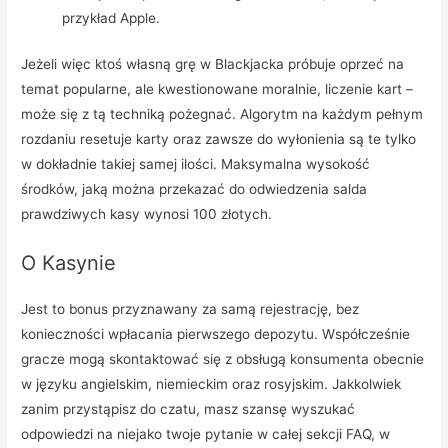
przykład Apple.
Jeżeli więc ktoś własną grę w Blackjacka próbuje oprzeć na
temat popularne, ale kwestionowane moralnie, liczenie kart –
może się z tą techniką pożegnać. Algorytm na każdym pełnym
rozdaniu resetuje karty oraz zawsze do wyłonienia są te tylko
w dokładnie takiej samej ilości. Maksymalna wysokość
środków, jaką można przekazać do odwiedzenia salda
prawdziwych kasy wynosi 100 złotych.
O Kasynie
Jest to bonus przyznawany za samą rejestrację, bez
konieczności wpłacania pierwszego depozytu. Współcześnie
gracze mogą skontaktować się z obsługą konsumenta obecnie
w języku angielskim, niemieckim oraz rosyjskim. Jakkolwiek
zanim przystąpisz do czatu, masz szansę wyszukać
odpowiedzi na niejako twoje pytanie w całej sekcji FAQ, w