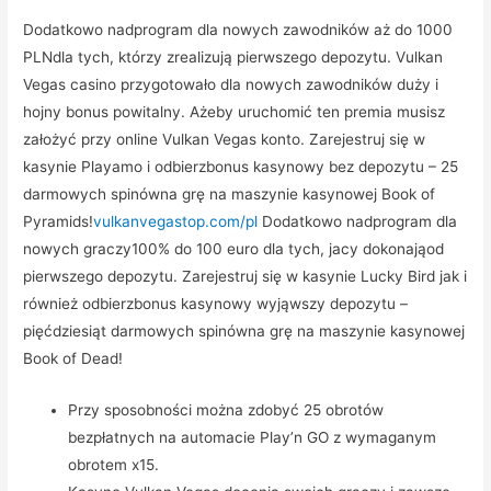
Dodatkowo nadprogram dla nowych zawodników aż do 1000
PLNdla tych, którzy zrealizują pierwszego depozytu. Vulkan
Vegas casino przygotowało dla nowych zawodników duży i
hojny bonus powitalny. Ażeby uruchomić ten premia musisz
założyć przy online Vulkan Vegas konto. Zarejestruj się w
kasynie Playamo i odbierzbonus kasynowy bez depozytu – 25
darmowych spinówna grę na maszynie kasynowej Book of
Pyramids!
vulkanvegastop.com/pl
Dodatkowo nadprogram dla
nowych graczy100% do 100 euro dla tych, jacy dokonająod
pierwszego depozytu. Zarejestruj się w kasynie Lucky Bird jak i
również odbierzbonus kasynowy wyjąwszy depozytu –
pięćdziesiąt darmowych spinówna grę na maszynie kasynowej
Book of Dead!
Przy sposobności można zdobyć 25 obrotów
bezpłatnych na automacie Play’n GO z wymaganym
obrotem x15.