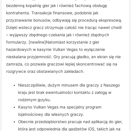
bezdenną kopalnię gier jak i również fachową obsługę
kontrahenta. Transakcje finansowe, podobnie jak
przyznawanie bonusów, odbywają się procedurą ekspresową.
Dzięki wstecz gracz otrzymuje całość nie tracąc nawet chwili
– wyjąwszy zbędnego czekania jak i również zbędnych
formularzy. [newline]Natomiast korzystanie z gier
hazardowych w kasynie Vulkan Vegas to wyłączenie
nieskalana przyjemność. Gry pracują gładko, an ekran się nie
zamraża, co pozwala graczowi lepiej skoncentrować się na
rozgrywce oraz obstawianych zakładach.
Nieszczęśliwie, dużym minusem dla graczy z Naszego
kraju jest brak ewentualności kontaktu z załogą w
rodzimym języku.
Kasyno Vulkan Vegas ma specjalny program
lojalnościowy dla własnych graczy.
Obecnie przedsiębiorstwo pracuje nad aplikacją do gier,
która jest odpowiednia dla gadżetów iOS, takich jak na