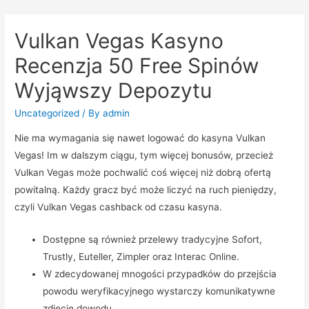
Vulkan Vegas Kasyno
Recenzja 50 Free Spinów
Wyjąwszy Depozytu️
Uncategorized
/ By
admin
Nie ma wymagania się nawet logować do kasyna Vulkan
Vegas! Im w dalszym ciągu, tym więcej bonusów, przecież
Vulkan Vegas może pochwalić coś więcej niż dobrą ofertą
powitalną. Każdy gracz być może liczyć na ruch pieniędzy,
czyli Vulkan Vegas cashback od czasu kasyna.
Dostępne są również przelewy tradycyjne Sofort,
Trustly, Euteller, Zimpler oraz Interac Online.
W zdecydowanej mnogości przypadków do przejścia
powodu weryfikacyjnego wystarczy komunikatywne
zdjęcie dowodu.