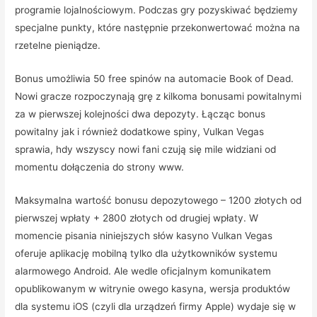
programie lojalnościowym. Podczas gry pozyskiwać będziemy
specjalne punkty, które następnie przekonwertować można na
rzetelne pieniądze.
Bonus umożliwia 50 free spinów na automacie Book of Dead.
Nowi gracze rozpoczynają grę z kilkoma bonusami powitalnymi
za w pierwszej kolejności dwa depozyty. Łącząc bonus
powitalny jak i również dodatkowe spiny, Vulkan Vegas
sprawia, hdy ​​wszyscy nowi fani czują się mile widziani od
momentu dołączenia do strony www.
Maksymalna wartość bonusu depozytowego – 1200 złotych od
pierwszej wpłaty + 2800 złotych od drugiej wpłaty. W
momencie pisania niniejszych słów kasyno Vulkan Vegas
oferuje aplikację mobilną tylko dla użytkowników systemu
alarmowego Android. Ale wedle oficjalnym komunikatem
opublikowanym w witrynie owego kasyna, wersja produktów
dla systemu iOS (czyli dla urządzeń firmy Apple) wydaje się w