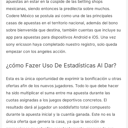
apuestas an estar en la cúspide de las betting shops
mexicanas, siendo entonces la predilecta sobre muchos.
Codere México se postula asi como una de las principales
casas de apuestas en el territorio nacional, además del bono
sobre bienvenida que destina, también cuentas que incluye su
app para apuestas para dispositivos Android e iOS. Una vez
sony ericsson haya completado nuestro registro, solo queda
empezar con los angeles acción.
¿cómo Fazer Uso De Estadísticas Al Dar?
Esta es la única oportunidad de exprimir la bonificación u otras
ofertas afin de los nuevos jugadores. Todo lo que debe hacer
ha sido multiplicar el suma entre ma apuesta durante las
cuotas asignadas a los juegos deportivos concretos. El
resultado dará al jugador un soddisfatto total compuesto
durante la apuesta inicial y la cuantía ganada. Este no es la
única oferta que genera la casa, ya que la sección de