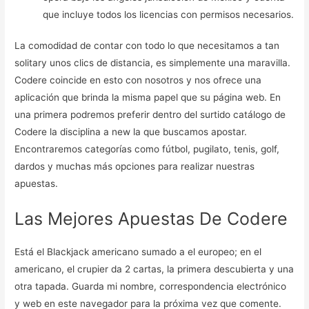
que incluye todos los licencias con permisos necesarios.
La comodidad de contar con todo lo que necesitamos a tan
solitary unos clics de distancia, es simplemente una maravilla.
Codere coincide en esto con nosotros y nos ofrece una
aplicación que brinda la misma papel que su página web. En
una primera podremos preferir dentro del surtido catálogo de
Codere la disciplina a new la que buscamos apostar.
Encontraremos categorías como fútbol, pugilato, tenis, golf,
dardos y muchas más opciones para realizar nuestras
apuestas.
Las Mejores Apuestas De Codere
Está el Blackjack americano sumado a el europeo; en el
americano, el crupier da 2 cartas, la primera descubierta y una
otra tapada. Guarda mi nombre, correspondencia electrónico
y web en este navegador para la próxima vez que comente.