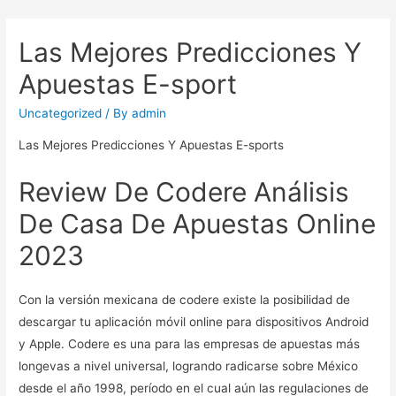
Las Mejores Predicciones Y
Apuestas E-sport
Uncategorized
/ By
admin
Las Mejores Predicciones Y Apuestas E-sports
Review De Codere Análisis
De Casa De Apuestas Online
2023
Con la versión mexicana de codere existe la posibilidad de
descargar tu aplicación móvil online para dispositivos Android
y Apple. Codere es una para las empresas de apuestas más
longevas a nivel universal, logrando radicarse sobre México
desde el año 1998, período en el cual aún las regulaciones de