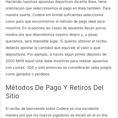
Haciendo nuestras apuestas deportivas durante línea, tiene
orientacion que seleccionemos el pago en línea también. Para
nuestra suerte, Codere em brinda suficientes selecciones
como para que encontremos el método de pago ideal para
nosotros. En ocasiones las casas de apuestas llevan pocos
medios pra que depositemos nuestro dinero y, a pesar
queramos, será imposible jugar. Si quieres obtener el recibo,
deberás apostar la cantidad que equivale al valor o qual
depositaste. Por ejemplo, si haces algun primer depósito de
2000 MXN aquel total debe invertirse para realizar apuestas
con cuotas -200 y solo entonces se considerarán tales juegos
como ganados o perdidos.
Métodos De Pago Y Retiros Del
Sitio
El recibo de bienvenida sobre Codere es una excelente
manera pra que los nuevos jugadores se inicien en el on line