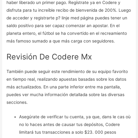
haber liberado un primer pago. Regístrate ya en Codere y
disfruta para tu increíble recibo de bienvenida de 200%. Luego
de acceder y registrarte p? linje med página puedes tener un
saldo positivo para ser capaz comenzar an apostar. En el
planeta entero, el fútbol se ha convertido en el recreamiento
más famoso sumado a que más carga con seguidores.
Revisión De Codere Mx
También puede seguir este rendimiento de su equipo favorito
en tiempo real, realizando apuestas basadas sobre los datos
más actualizados. En una parte inferior entre ma pantalla,
puedes ver mucha información detallada sobre las diversas
secciones.
Asegúrate de verificar tu cuenta, ya que, dans le cas où
no lo haces antes de causar tus depósitos, Codere
limitará tus transacciones a solo $23. 000 pesos