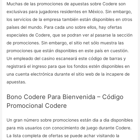
Muchas de las promociones de apuestas sobre Codere son
exclusivas para jugadores residentes en México. Sin embargo,
los servicios de la empresa también están disponibles en otros
países del mundo. Para cada uno sobre ellos, hay ofertas
especiales de Codere, que se podran ver al pasarse la sección
de promociones. Sin embargo, el sitio net sólo muestra las
promociones que están disponibles en este país en cuestión.
Un empleado del casino escaneará este código de barras y
registrará el ingreso para que los fondos estén disponibles en
una cuenta electrónica durante el sitio web de la incapere de
apuestas.
Bono Codere Para Bienvenida – Código
Promocional Codere
Un gran número sobre promociones están dia a dia disponibles
para mis usuarios con conocimiento de juego durante Codere.
La lista completa de ofertas se puede achar visitando la