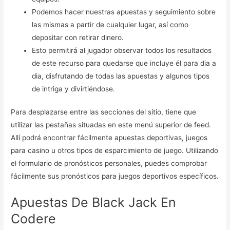
Podemos hacer nuestras apuestas y seguimiento sobre
las mismas a partir de cualquier lugar, así como
depositar con retirar dinero.
Esto permitirá al jugador observar todos los resultados
de este recurso para quedarse que incluye él para dia a
dia, disfrutando de todas las apuestas y algunos tipos
de intriga y divirtiéndose.
Para desplazarse entre las secciones del sitio, tiene que
utilizar las pestañas situadas en este menú superior de feed.
Allí podrá encontrar fácilmente apuestas deportivas, juegos
para casino u otros tipos de esparcimiento de juego. Utilizando
el formulario de pronósticos personales, puedes comprobar
fácilmente sus pronósticos para juegos deportivos específicos.
Apuestas De Black Jack En
Codere