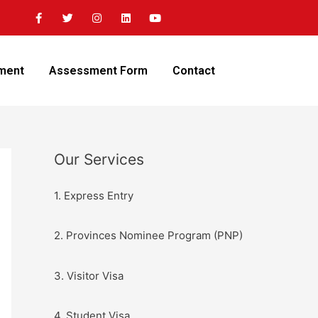
ment
Assessment Form
Contact
Our Services
1. Express Entry
2. Provinces Nominee Program (PNP)
3. Visitor Visa
4. Student Visa