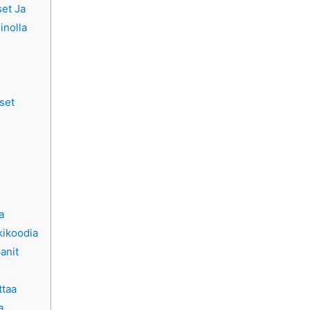
et Ja
inolla
set
a
kikoodia
anit
ttaa
a