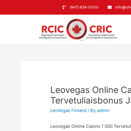
(647) 838-0000
info@ch
Leovegas Online Ca
Tervetuliaisbonus 
LeoVegas Finland
/ By
admin
Leovegas Online Casino 1 000 Tervetu