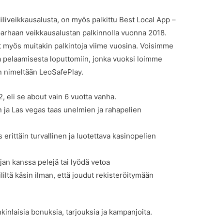
liveikkausalusta, on myös palkittu Best Local App –
arhaan veikkausalustan palkinnolla vuonna 2018.
t myös muitakin palkintoja viime vuosina. Voisimme
ta pelaamisesta loputtomiin, jonka vuoksi loimme
on nimeltään LeoSafePlay.
 eli se about vain 6 vuotta vanha.
n ja Las vegas taas unelmien ja rahapelien
rittäin turvallinen ja luotettava kasinopelien
ajan kanssa pelejä tai lyödä vetoa
ililtä käsin ilman, että joudut rekisteröitymään
kinlaisia bonuksia, tarjouksia ja kampanjoita.