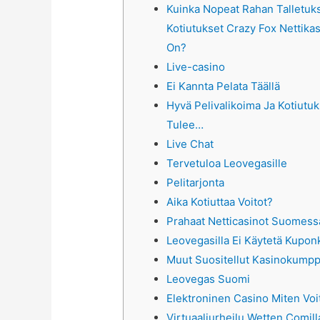
Kuinka Nopeat Rahan Talletuks
Kotiutukset Crazy Fox Nettikas
On?
Live-casino
Ei Kannta Pelata Täällä
Hyvä Pelivalikoima Ja Kotiutuk
Tulee…
Live Chat
Tervetuloa Leovegasille
Pelitarjonta
Aika Kotiuttaa Voitot?
Prahaat Netticasinot Suomess
Leovegasilla Ei Käytetä Kupon
Muut Suositellut Kasinokumpp
Leovegas Suomi
Elektroninen Casino Miten Voi
Virtuaaliurheilu Wetten Comill