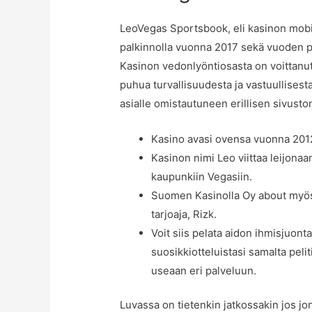
LeoVegas Sportsbook, eli kasinon mobii
palkinnolla vuonna 2017 sekä vuoden p
Kasinon vedonlyöntiosasta on voittanu
puhua turvallisuudesta ja vastuullises
asialle omistautuneen erillisen sivust
Kasino avasi ovensa vuonna 2012,
Kasinon nimi Leo viittaa leijonaa
kaupunkiin Vegasiin.
Suomen Kasinolla Oy about myös e
tarjoaja, Rizk.
Voit siis pelata aidon ihmisjuont
suosikkiotteluistasi samalta pelit
useaan eri palveluun.
Luvassa on tietenkin jatkossakin jos jon