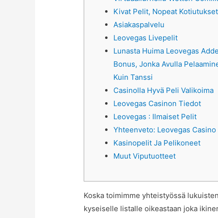
Kivat Pelit, Nopeat Kotiutukse
Asiakaspalvelu
Leovegas Livepelit
Lunasta Huima Leovegas Add
Bonus, Jonka Avulla Pelaamin
Kuin Tanssi
Casinolla Hyvä Peli Valikoima
Leovegas Casinon Tiedot
Leovegas : Ilmaiset Pelit
Yhteenveto: Leovegas Casino
Kasinopelit Ja Pelikoneet
Muut Viputuotteet
Koska toimimme yhteistyössä lukuisten p
kyseiselle listalle oikeastaan joka ikin