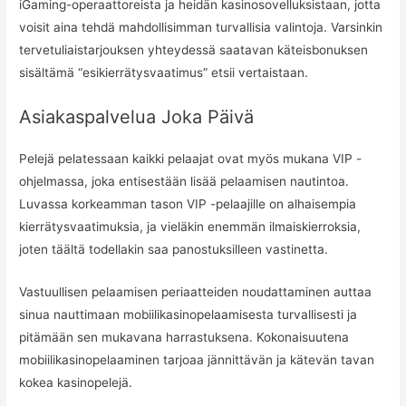
iGaming-operaattoreista ja heidän kasinosovelluksistaan, jotta
voisit aina tehdä mahdollisimman turvallisia valintoja. Varsinkin
tervetuliaistarjouksen yhteydessä saatavan käteisbonuksen
sisältämä “esikierrätysvaatimus” etsii vertaistaan.
Asiakaspalvelua Joka Päivä
Pelejä pelatessaan kaikki pelaajat ovat myös mukana VIP -
ohjelmassa, joka entisestään lisää pelaamisen nautintoa.
Luvassa korkeamman tason VIP -pelaajille on alhaisempia
kierrätysvaatimuksia, ja vieläkin enemmän ilmaiskierroksia,
joten täältä todellakin saa panostuksilleen vastinetta.
Vastuullisen pelaamisen periaatteiden noudattaminen auttaa
sinua nauttimaan mobiilikasinopelaamisesta turvallisesti ja
pitämään sen mukavana harrastuksena. Kokonaisuutena
mobiilikasinopelaaminen tarjoaa jännittävän ja kätevän tavan
kokea kasinopelejä.