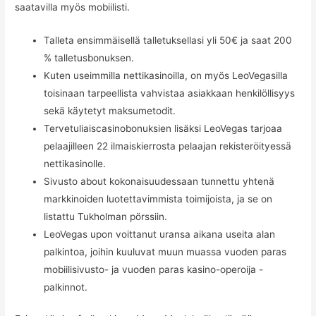
saatavilla myös mobiilisti.
Talleta ensimmäisellä talletuksellasi yli 50€ ja saat 200
% talletusbonuksen.
Kuten useimmilla nettikasinoilla, on myös LeoVegasilla
toisinaan tarpeellista vahvistaa asiakkaan henkilöllisyys
sekä käytetyt maksumetodit.
Tervetuliaiscasinobonuksien lisäksi LeoVegas tarjoaa
pelaajilleen 22 ilmaiskierrosta pelaajan rekisteröityessä
nettikasinolle.
Sivusto about kokonaisuudessaan tunnettu yhtenä
markkinoiden luotettavimmista toimijoista, ja se on
listattu Tukholman pörssiin.
LeoVegas upon voittanut uransa aikana useita alan
palkintoa, joihin kuuluvat muun muassa vuoden paras
mobiilisivusto- ja vuoden paras kasino-operoija -
palkinnot.