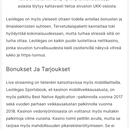
asiasta löytyy kattavasti tietoa sivuston UKK-osiosta.
LeoVegas on myös yleisesti ottaen todella antelias bonusten ja
ilmaiskierrosten suhteen. Tervetuliaispaketti kannattaa toki
hyödyntää kokonaisuudessaan, mutta turhaa stressiä siitä on
turha ottaa. LeoVegas on kaikin puolin luotettava nettikasino,
jonka sivuston turvallisuudesta kielii osoiterivillä näkyvä vihreä
lukko ja https-tunnus.
Bonukset Ja Tarjoukset
Live streaming on tietenkin katsottavissa myös mobiililaitteilla.
LeoVegas Sportsbook, eli kasinon mobiiliveikkausalusta, on
myös palkittu Best Native Application –palkinnolla vuonna 2017
sekä vuoden parhaan veikkausalustan palkinnolla vuonna
2018. Kasinon vedonlyöntiosasta on voittanut myös muitakin
palkintoja viime vuosina. Kasino toimii pelitilin avulla, mutta se
tarjoaa myös mahdollisuuden pikarekisteröitymiseen. Se ei