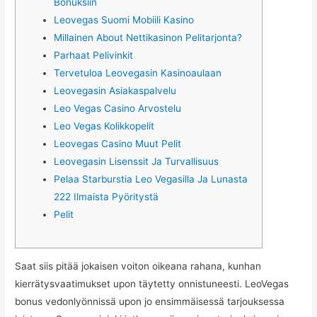
Bonuksiin
Leovegas Suomi Mobiili Kasino
Millainen About Nettikasinon Pelitarjonta?
Parhaat Pelivinkit
Tervetuloa Leovegasin Kasinoaulaan
Leovegasin Asiakaspalvelu
Leo Vegas Casino Arvostelu
Leo Vegas Kolikkopelit
Leovegas Casino Muut Pelit
Leovegasin Lisenssit Ja Turvallisuus
Pelaa Starburstia Leo Vegasilla Ja Lunasta
222 Ilmaista Pyöritystä
Pelit
Saat siis pitää jokaisen voiton oikeana rahana, kunhan
kierrätysvaatimukset upon täytetty onnistuneesti. LeoVegas
bonus vedonlyönnissä upon jo ensimmäisessä tarjouksessa