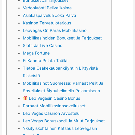
Bonukset Ja Tarjoukset
Vedonlyönti Pelivalikoima
Asiakaspalvelua Joka Päivä
Kasinon Tervetulotarjous
Leovegas On Paras Mobiilikasino
Mobiilikasinoiden Bonukset Ja Tarjoukset
Slotit Ja Live Casino
Mega Fortune
Ei Kannta Pelata Täällä
Tietoa Osakekaupankäyntiin Liittyvistä
Riskeistä
Mobiilikasinot Suomessa: Parhaat Pelit Ja
Sovellukset Älypuhelimella Pelaamiseen
Leo Vegasin Casino Bonus
Parhaat Mobiilikasinosovellukset
Leo Vegas Casinon Arvostelu
Leo Vegas Bonuskoodi Ja Muut Tarjoukset
Yksityiskohtainen Katsaus Leovegasin