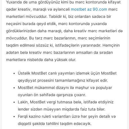
Yuxarıda de uma gördüyünüz kimi bu mərc kontorunda kifayət
qədər kreativ, maraqlı və əyləncəli
mostbet az 90.com
mərc
marketləri mövcuddur. Təbiidir ki, biz onlardan sadəcə bir
neçəsini burada qeyd etdik, mərc kontorunda yuxarıda
gördüklərinizdən daha maraqlı, daha kreativ mərc marketləri də
mövcuddur. Bu tərz mərc bazarlarının, mərc seçimlərinin
təqdim edilməsi sözsüz ki, istifadəçilərin yararınadır. Həmçinin
adətən belə kreativ mərc bazarlarının əmsalları da sıradan
marketlərə nisbətdə daha yüksək olur.
Üstəlik MostBet canlı yayımları izləmək üçün MostBet
qeydiyyat prosesini tamamlamağınız kifayət edir.
MostBet mükəmməl dizaynı ilə məşhur və populyar
oyunları ön səhifədə qarşınıza çıxarır.
Lakin, MostBet vergi tutmasa belə, istifadə etdiyiniz
lender sizdən müəyyən miqdarda faiz tuta bilər.
Fərqli kazino ruleti variantları üzrə hər şeyin detallı və
diqqətli şəkildə təhlilini təqdim edəcəyik.