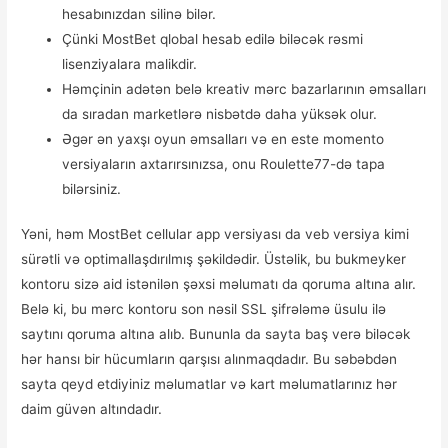
hesabınızdan silinə bilər.
Çünki MostBet qlobal hesab edilə biləcək rəsmi
lisenziyalara malikdir.
Həmçinin adətən belə kreativ mərc bazarlarının əmsalları
da sıradan marketlərə nisbətdə daha yüksək olur.
Əgər ən yaxşı oyun əmsalları və en este momento
versiyaların axtarırsınızsa, onu Roulette77-də tapa
bilərsiniz.
Yəni, həm MostBet cellular app versiyası da veb versiya kimi
sürətli və optimallaşdırılmış şəkildədir. Üstəlik, bu bukmeyker
kontoru sizə aid istənilən şəxsi məlumatı da qoruma altına alır.
Belə ki, bu mərc kontoru son nəsil SSL şifrələmə üsulu ilə
saytını qoruma altına alıb. Bununla da sayta baş verə biləcək
hər hansı bir hücumların qarşısı alınmaqdadır. Bu səbəbdən
sayta qeyd etdiyiniz məlumatlar və kart məlumatlarınız hər
daim güvən altındadır.