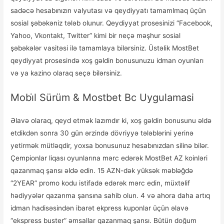
sadəcə hesabınızın valyutası və qeydiyyatı tamamlmaq üçün
sosial şəbəkəniz tələb olunur. Qeydiyyat prosesinizi “Facebook,
Yahoo, Vkontakt, Twitter” kimi bir neçə məşhur sosial
şəbəkələr vasitəsi ilə tamamlaya bilərsiniz. Üstəlik MostBet
qeydiyyat prosesində xoş gəldin bonusunuzu idman oyunları
və ya kazino olaraq seçə bilərsiniz.
Mobi̇l Sürüm & Mostbet Bc Uygulamasi
Əlavə olaraq, qeyd etmək lazımdır ki, xoş gəldin bonusunu əldə
etdikdən sonra 30 gün ərzində dövriyyə tələblərini yerinə
yetirmək mütləqdir, yoxsa bonusunuz hesabınızdan silinə bilər.
Çempionlar liqası oyunlarına mərc edərək MostBet AZ koinləri
qazanmaq şansı əldə edin. 15 AZN-dək yüksək məbləğdə
“2YEAR” promo kodu istifadə edərək mərc edin, müxtəlif
hədiyyələr qazanma şansına sahib olun. 4 və ahora daha artıq
idman hadisəsindən ibarət ekpress kuponlar üçün əlavə
“ekspress buster” əmsallar qazanmaq şansı. Bütün doğum