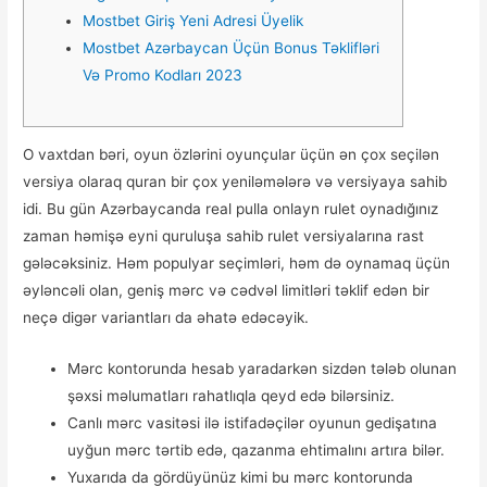
Mostbet Giriş Yeni Adresi Üyelik
Mostbet Azərbaycan Üçün Bonus Təklifləri
Və Promo Kodları 2023
O vaxtdan bəri, oyun özlərini oyunçular üçün ən çox seçilən
versiya olaraq quran bir çox yeniləmələrə və versiyaya sahib
idi. Bu gün Azərbaycanda real pulla onlayn rulet oynadığınız
zaman həmişə eyni quruluşa sahib rulet versiyalarına rast
gələcəksiniz. Həm populyar seçimləri, həm də oynamaq üçün
əyləncəli olan, geniş mərc və cədvəl limitləri təklif edən bir
neçə digər variantları da əhatə edəcəyik.
Mərc kontorunda hesab yaradarkən sizdən tələb olunan
şəxsi məlumatları rahatlıqla qeyd edə bilərsiniz.
Canlı mərc vasitəsi ilə istifadəçilər oyunun gedişatına
uyğun mərc tərtib edə, qazanma ehtimalını artıra bilər.
Yuxarıda da gördüyünüz kimi bu mərc kontorunda