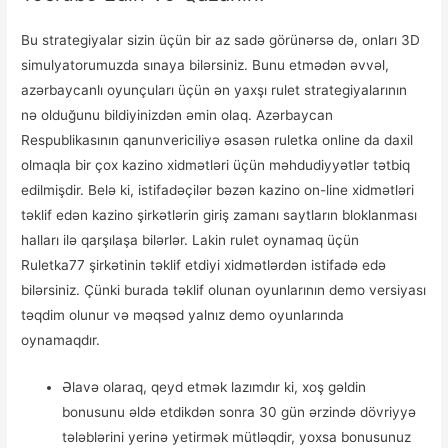
Bu strategiyalar sizin üçün bir az sadə görünərsə də, onları 3D
simulyatorumuzda sınaya bilərsiniz. Bunu etmədən əvvəl,
azərbaycanlı oyunçuları üçün ən yaxşı rulet strategiyalarının
nə olduğunu bildiyinizdən əmin olaq. Azərbaycan
Respublikasının qanunvericiliyə əsasən ruletka online da daxil
olmaqla bir çox kazino xidmətləri üçün məhdudiyyətlər tətbiq
edilmişdir. Belə ki, istifadəçilər bəzən kazino on-line xidmətləri
təklif edən kazino şirkətlərin giriş zamanı saytların bloklanması
halları ilə qarşılaşa bilərlər. Lakin rulet oynamaq üçün
Ruletka77 şirkətinin təklif etdiyi xidmətlərdən istifadə edə
bilərsiniz. Çünki burada təklif olunan oyunlarının demo versiyası
təqdim olunur və məqsəd yalnız demo oyunlarında
oynamaqdır.
Əlavə olaraq, qeyd etmək lazımdır ki, xoş gəldin
bonusunu əldə etdikdən sonra 30 gün ərzində dövriyyə
tələblərini yerinə yetirmək mütləqdir, yoxsa bonusunuz