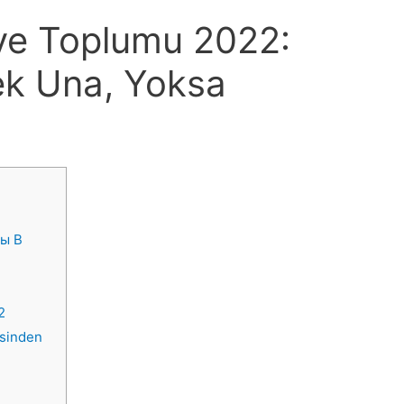
ye Toplumu 2022:
k Una, Yoksa
ты В
2
sinden