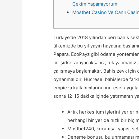
Çekim Yapamıyorum
Mostbet Casino Ve Canlı Casi
Türkiye’de 2018 yılından beri bahis se
ülkemizde bu yıl yayın hayatına başlamış
Papara, EcoPayz gibi ödeme yöntemlerin
bir şirket arayacaksanız, tek yapmanız 
çalışmaya başlamaktır. Bahis zevk için
oynanmalıdır. Hücresel bahislerde farkl
empieza kullanıcılarını hücresel uygul
sonra 12-15 dakika içinde yatırmanın yar
Artık herkes tüm işlerini yerleri
herhangi bir yer de hızlı bir biç
Mostbet240, kurumsal yapısı seb
Deneme bonusu bulunmaması may s