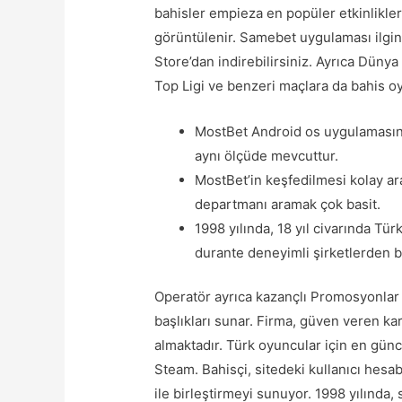
bahisler empieza en popüler etkinlikl
görüntülenir. Samebet uygulaması ilgin
Store’dan indirebilirsiniz. Ayrıca Dünya
Top Ligi ve benzeri maçlara da bahis oy
MostBet Android os uygulamasınd
aynı ölçüde mevcuttur.
MostBet’in keşfedilmesi kolay ar
departmanı aramak çok basit.
1998 yılında, 18 yıl civarında Tür
durante deneyimli şirketlerden bi
Operatör ayrıca kazançlı Promosyonlar b
başlıkları sunar. Firma, güven veren kar
almaktadır. Türk oyuncular için en gün
Steam. Bahisçi, sitedeki kullanıcı hesa
ile birleştirmeyi sunuyor. 1998 yılında,