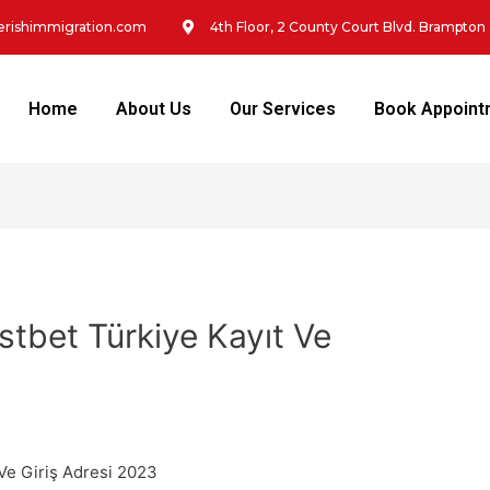
erishimmigration.com
4th Floor, 2 County Court Blvd. Brampton
Home
About Us
Our Services
Book Appoint
tbet Türkiye Kayıt Ve
Ve Giriş Adresi 2023