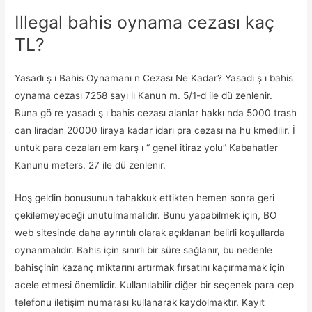
Illegal bahis oynama cezası kaç
TL?
Yasadı ş ı Bahis Oynamanı n Cezası Ne Kadar? Yasadı ş ı bahis
oynama cezası 7258 sayı lı Kanun m. 5/1-d ile dü zenlenir.
Buna gö re yasadı ş ı bahis cezası alanlar hakkı nda 5000 trash
can liradan 20000 liraya kadar idari pra cezası na hü kmedilir. İ
untuk para cezaları em karş ı “ genel itiraz yolu” Kabahatler
Kanunu meters. 27 ile dü zenlenir.
Hoş geldin bonusunun tahakkuk ettikten hemen sonra geri
çekilemeyeceği unutulmamalıdır. Bunu yapabilmek için, BO
web sitesinde daha ayrıntılı olarak açıklanan belirli koşullarda
oynanmalıdır. Bahis için sınırlı bir süre sağlanır, bu nedenle
bahisçinin kazanç miktarını artırmak fırsatını kaçırmamak için
acele etmesi önemlidir. Kullanılabilir diğer bir seçenek para cep
telefonu iletişim numarası kullanarak kaydolmaktır. Kayıt