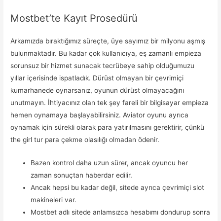
Mostbet’te Kayıt Prosedürü
Arkamızda bıraktığımız süreçte, üye sayımız bir milyonu aşmış
bulunmaktadır. Bu kadar çok kullanıcıya, eş zamanlı empieza
sorunsuz bir hizmet sunacak tecrübeye sahip olduğumuzu
yıllar içerisinde ispatladık. Dürüst olmayan bir çevrimiçi
kumarhanede oynarsanız, oyunun dürüst olmayacağını
unutmayın. İhtiyacınız olan tek şey fareli bir bilgisayar empieza
hemen oynamaya başlayabilirsiniz. Aviator oyunu ayrıca
oynamak için sürekli olarak para yatırılmasını gerektirir, çünkü
the girl tur para çekme olasılığı olmadan ödenir.
Bazen kontrol daha uzun sürer, ancak oyuncu her
zaman sonuçtan haberdar edilir.
Ancak hepsi bu kadar değil, sitede ayrıca çevrimiçi slot
makineleri var.
Mostbet adlı sitede anlamsızca hesabımı dondurup sonra