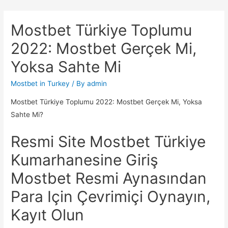
Mostbet Türkiye Toplumu
2022: Mostbet Gerçek Mi,
Yoksa Sahte Mi
Mostbet in Turkey
/ By
admin
Mostbet Türkiye Toplumu 2022: Mostbet Gerçek Mi, Yoksa
Sahte Mi?
Resmi Site Mostbet Türkiye
Kumarhanesine Giriş
Mostbet Resmi Aynasından
Para Için Çevrimiçi Oynayın,
Kayıt Olun