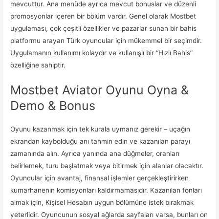
mevcuttur. Ana menüde ayrıca mevcut bonuslar ve düzenli
promosyonlar içeren bir bölüm vardır. Genel olarak Mostbet
uygulaması, çok çeşitli özellikler ve pazarlar sunan bir bahis
platformu arayan Türk oyuncular için mükemmel bir seçimdir.
Uygulamanın kullanımı kolaydır ve kullanışlı bir “Hızlı Bahis”
özelliğine sahiptir.
Mostbet Aviator Oyunu Oyna &
Demo & Bonus
Oyunu kazanmak için tek kurala uymanız gerekir – uçağın
ekrandan kaybolduğu anı tahmin edin ve kazanılan parayı
zamanında alın. Ayrıca yanında ana düğmeler, oranları
belirlemek, turu başlatmak veya bitirmek için alanlar olacaktır.
Oyuncular için avantaj, finansal işlemler gerçekleştirirken
kumarhanenin komisyonları kaldırmamasıdır. Kazanılan fonları
almak için, Kişisel Hesabın uygun bölümüne istek bırakmak
yeterlidir. Oyuncunun sosyal ağlarda sayfaları varsa, bunları on