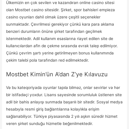
Ülkemizin en çok sevilen ve kazandıran online casino sitesi
olan Mostbet casino sitesidir. Şirket, spor bahisleri empieza
casino oyunları dahil olmak üzere çeşitli seçenekler
sunmaktadır. Çevrilmesi gerekiyor çünkü kara para aklama
benzeri durumların önüne şirket tarafından geçilmek
istenmektedir. Adil kullanım esaslarına riayet edilen site de
kullanıcılardan afin de çekme sırasında evrak talep edilmiyor.
Çünkü çevrim şartı yerine getirilmeyen bonus kullanımında
çekim talebi pola tarafından red edilmektedir.
Mostbet Kimin’ün A’dan Z’ye Kılavuzu
Və bu kateqoriyada oyunlar tapıla bilməz, onlar sevirlər və hər
bir istifadəçi yoxdur. Lisans sayesinde sorumluluk üstlenen site
adil bir bahis anlayışı sunmada başarılı bir sitedir. Sosyal medya
hesabıyla resmi giriş bağlantılarına kolaylıkla erişim
sağlanabiliyor. Türkiye piyasasında 2 yılı aşkın süredir hizmet
veren şirket sunduğu hizmetle beğenilmektedir.