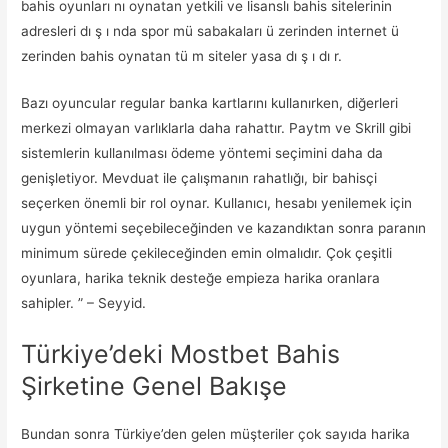
bahis oyunları nı oynatan yetkili ve lisanslı bahis sitelerinin
adresleri dı ş ı nda spor mü sabakaları ü zerinden internet ü
zerinden bahis oynatan tü m siteler yasa dı ş ı dı r.
Bazı oyuncular regular banka kartlarını kullanırken, diğerleri
merkezi olmayan varlıklarla daha rahattır. Paytm ve Skrill gibi
sistemlerin kullanılması ödeme yöntemi seçimini daha da
genişletiyor. Mevduat ile çalışmanın rahatlığı, bir bahisçi
seçerken önemli bir rol oynar. Kullanıcı, hesabı yenilemek için
uygun yöntemi seçebileceğinden ve kazandıktan sonra paranın
minimum sürede çekileceğinden emin olmalıdır. Çok çeşitli
oyunlara, harika teknik desteğe empieza harika oranlara
sahipler. ” – Seyyid.
Türkiye’deki Mostbet Bahis
Şirketine Genel Bakışе
Bundan sonra Türkiye’den gelen müşteriler çok sayıda harika